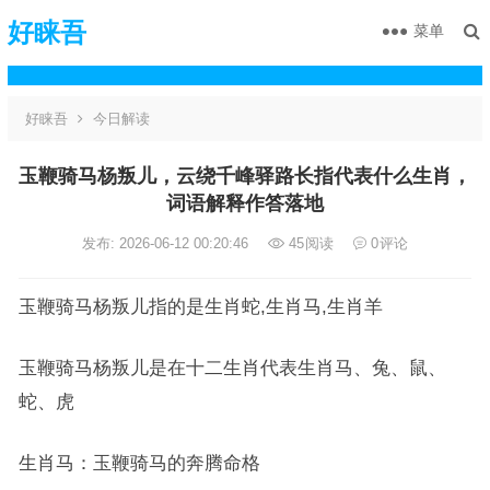
好睐吾
菜单
好睐吾
今日解读
玉鞭骑马杨叛儿，云绕千峰驿路长指代表什么生肖，
词语解释作答落地
发布: 2026-06-12 00:20:46
45
阅读
0
评论
玉鞭骑马杨叛儿指的是生肖蛇,生肖马,生肖羊
玉鞭骑马杨叛儿是在十二生肖代表生肖马、兔、鼠、
蛇、虎
生肖马：玉鞭骑马的奔腾命格