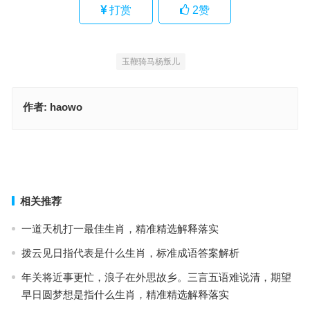
打赏
2
赞
玉鞭骑马杨叛儿
作者:
haowo
欲钱看鸡爪上钉掌子，九牛一毛，纤尘不染指什么生肖，释义答案精
选解释
玉鞭骑马杨叛儿指代表是什么生肖，成语释义甄选实践
上一篇
下一篇
相关推荐
一道天机打一最佳生肖，精准精选解释落实
拨云见日指代表是什么生肖，标准成语答案解析
年关将近事更忙，浪子在外思故乡。三言五语难说清，期望
早日圆梦想是指什么生肖，精准精选解释落实