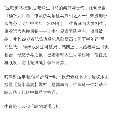
“玉鞭骑马杨叛儿”暗喻生肖马的桀骜与贵气，此句出自
《杨叛儿》曲，鞭策快马象征马属相之人一生奔波却极
富野心，明年甲辰年（2024年），生肖马与太岁相生，
事业运势先抑后扬——上半年易遭团队停滞、项目被
抢，尤其29岁者职场边缘化风险极高；但下半年得“驿
马星”动，转岗或外派可破局，感情上，未婚者与生肖兔
相合，母慈子孝之象；已婚者却因生肖鼠相冲，信任危
机频发，需【龙凤佩】镇压角煞。
晚年财运丰隆,但41岁有一劫：投资破财不止，建议床头
放置【黄水晶洞】聚财，总体而言，生肖马一生如踏千
峰云路，起伏中藏莫大机遇。
生肖蛇：云绕千峰的诡谲心机