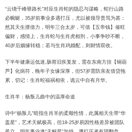
“云绕千峰驿路长”对应生肖蛇的隐忍与谋略，蛇行山路
必蜿蜒，35岁前事业多遇打压，尤以被领导责骂为甚；
然其天生擅借力，明年三合太岁，可借【五帝钱】催旺
偏财，感情上，生肖蛇与生肖虎相刑，小事争吵不断，
40岁后姻缘转稳；若与生肖鸡婚配，则财情双收。
下半年健康运低迷,肠胃旧疾复发，需在东南方挂【铜葫
芦】化病符，晚年子女缘深厚，但57岁需防亲友借贷拖
累，切记：生肖蛇福祸相依，诡云中自有月华。
生肖羊：杨叛儿曲中的温厚命途
诗中“杨叛儿”暗指生肖羊的柔顺性情，此属相天生带“华
盖星”，艺术天赋极高，但18-25岁易因性格差异被团队
孤立，明年事业逢“天解星”加持，遭打压者有望翻盘，