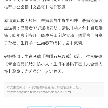
推荐办公桌摆【文昌塔】催升职运。
感情婚姻极为坎坷：未婚者与生肖牛相冲，谈婚论嫁必
生波折；已婚者33岁遇桃花劫，需以【桃木剑】斩烂姻
缘，晚年家宅兴旺，68岁后田宅宫大动，购置房产可享
子孙福。生肖羊一生如春草绵长，柔中藏韧。
破解指引：生肖马戴【黑曜石马鞍戒】稳运；生肖蛇佩
【青金石盘长结】防小人；生肖羊卧榻下压【六合贵人
符】聚缘，吉凶虽定，人定胜天。
本文来自网络，不代表好睐吾立场，转载请注明出处：
http://shengxiao.hlwaa.com/articles/2077.html