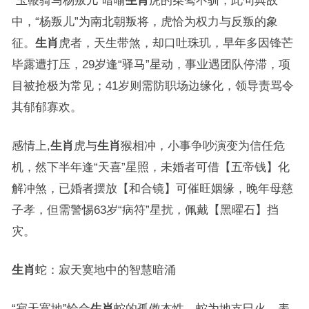
“玉鞭骑马杨叛儿”暗喻
生肖
虎的桀骜不驯，此句典故
中，“杨叛儿”为南北朝叛将，虎恰为权力与反叛的象
征。
生肖
虎者，天生带煞，却口吐珠玑，早年多因锋芒
毕露遭打压，29岁逢“驿马”星动，事业遇团队停滞，项
目被抢极为常见；41岁则需防职场边缘化，领导责骂令
其郁郁寡欢。
感情上,
生肖
虎与
生肖
猴相冲，小事争吵演变为信任危
机，然下半年逢“天喜”星照，未婚者可借【五帝钱】化
解冲煞，已婚者摆放【和合镜】可催旺姻缘，晚年母慈
子孝，但需警惕63岁“病符”星扰，佩戴【黑曜石】挡
灾。
生肖
蛇：寂天寞地中的智慧暗涌
“寂天寞地”恰合
生肖
蛇的孤傲本性，蛇为地支巳火，表