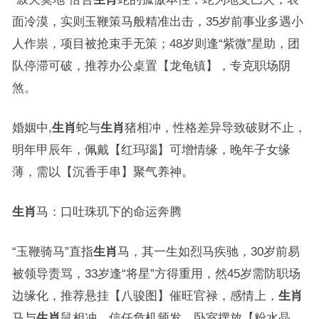
面冷漠，实则玉鞭策马般精准出击，35岁前事业多遇小
人作祟，项目被抢束手无策；48岁则逢“紫微”星助，团
队停滞可破，推荐办公桌置【龙龟镇】，专克职场阴
煞。
婚姻中,
生肖
蛇与
生肖
猪相冲，性格差异导致破财不止，
明年甲辰年，佩戴【红玛瑙】可增情缘，晚年子女缘
薄，需以【沉香手串】聚气养神。
生肖
马：口吐珠玑下的命运奔腾
“玉鞭骑马”直指
生肖
马，其一生如烈马疾驰，30岁前易
被领导责骂，33岁逢“将星”方得重用，然45岁需防职场
边缘化，推荐悬挂【八骏图】催旺官禄，感情上，
生肖
马与
生肖
鼠相冲，信任危机频发，卧室摆放【粉水晶