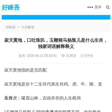
好睐吾
菜单
好睐吾
今日解读
寂天寞地，口吐珠玑，玉鞭骑马杨叛儿是什么生肖，
独家词语解释释义
发布: 2026-06-12 00:18:51
21
阅读
0
评论
寂天寞地指的是无匹配
寂天寞地是在十二生肖代表生肖鸡、虎、牛、猪、龙
生肖
虎：啸震山林，吉凶并存的人生棋局