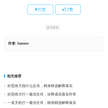
打赏
2
赞
寂天寞地
作者:
haowo
鼠腹鸡肠指是代表什么生肖，成语释义诠释解读
淡淡定定，必有财来，无需频扑更自在指代表是什么生肖，最准确诗
句解析
上一篇
下一篇
相关推荐
好恶殊方指什么生肖，精准精选解释落实
好恶殊方打一最佳生肖，诠释成语落实作答
一道天机打一最佳生肖，精准精选解释落实