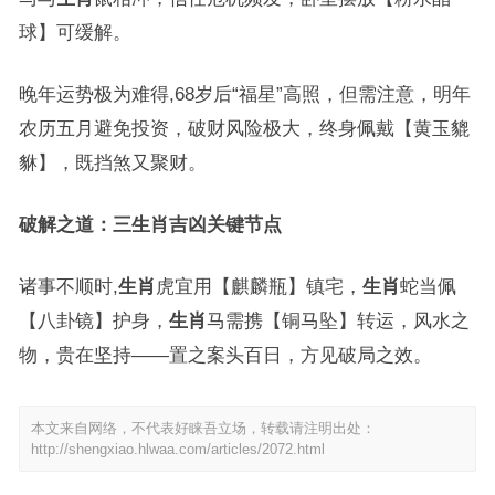
球】可缓解。
晚年运势极为难得,68岁后“福星”高照，但需注意，明年
农历五月避免投资，破财风险极大，终身佩戴【黄玉貔
貅】，既挡煞又聚财。
破解之道：三生肖吉凶关键节点
诸事不顺时,
生肖
虎宜用【麒麟瓶】镇宅，
生肖
蛇当佩
【八卦镜】护身，
生肖
马需携【铜马坠】转运，风水之
物，贵在坚持——置之案头百日，方见破局之效。
本文来自网络，不代表好睐吾立场，转载请注明出处：
http://shengxiao.hlwaa.com/articles/2072.html