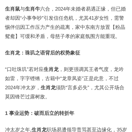
生肖鼠
与
生肖牛
六合，2024年未婚者易遇正缘，但已婚
者却因“小事争吵”引发信任危机，尤其41岁女性，需警
惕伴侣因工作压力产生的疏离，家中东南方放置【粉晶
鸳鸯】可缓和矛盾，母慈子孝的家庭氛围方能重现。
生肖龙：珠玑之语背后的权势象征
“口吐珠玑”若对应
生肖龙
，则更强调其王者气度，龙吟
如雷，字字铿锵，古籍中“龙章凤姿”正是此意，不过
2024年冲太岁，
生肖龙
须防“言多必失”，尤其公开场合
莫因锋芒过露树敌。
1 事业运势：破而后立的转折年
冲太岁之年,
生肖龙
职场易遭领导责骂甚至边缘化，35岁