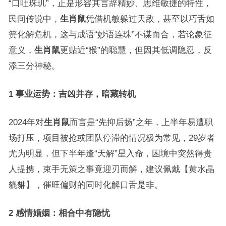
“口吐珠玑”，正是形容其言辞精妙、思维敏捷的特性，
民间传说中，
生肖鼠
凭借机敏躲过天敌，甚至以巧舌如
簧化解危机，这与成语“妙语连珠”不谋而合，若论象征
意义，
生肖鼠
更贴近“猴”的聪慧，但因其低调隐忍，反
添三分神秘。
1 事业运势：吉凶并存，暗藏转机
2024年对
生肖鼠
而言是“先抑后扬”之年，上半年易遭职
场打压，项目被抢或团队停滞的情况极为常见，29岁者
尤为明显，但下半年逢“天解”星入命，困境中突然得贵
人提携，束手无策之事竟迎刃而解，建议佩戴【黄水晶
貔貅】，催旺偏财的同时化解口舌是非。
2 感情婚姻：相合中有隐忧