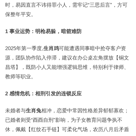
时，易因直言不讳得罪小人，需牢记“三思后言”，方可
保整年平安。
1 事业运势：明枪易躲，暗箭难防
2025年第一季度,
生肖鸡
可能遭遇同事暗中抢夺客户资
源，团队协作陷入停滞，建议在办公桌左角摆放【铜文
昌塔】，既防小人又能增强逻辑思维，特别利于律师、
教师等职业。
2 感情危机：相刑引发的连锁反应
未婚者与
生肖兔
相冲，恋爱中常因性格差异郁郁寡欢；
已婚者则受“酉酉自刑”影响，为子女教育问题争执不
休，佩戴【红纹石手链】可柔化气场，农历八月后矛盾