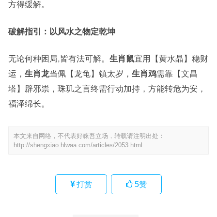
方得缓解。
破解指引：以风水之物定乾坤
无论何种困局,皆有法可解。
生肖鼠
宜用【黄水晶】稳财
运，
生肖龙
当佩【龙龟】镇太岁，
生肖鸡
需靠【文昌
塔】辟邪祟，珠玑之言终需行动加持，方能转危为安，
福泽绵长。
本文来自网络，不代表好睐吾立场，转载请注明出处：
http://shengxiao.hlwaa.com/articles/2053.html
打赏
5
赞