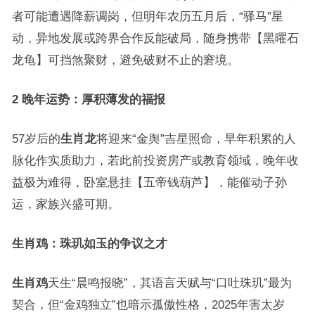
者可能遭遇降薪调岗，但明年农历五月后，“驿马”星
动，异地发展或跨界合作反能破局，随身携带【黑曜石
龙龟】可挡煞聚财，避免破财不止的窘境。
2 晚年运势：厚积薄发的福报
57岁后的
生肖龙
将迎来“金舆”吉星照命，早年积累的人
脉化作实质助力，若此前投资房产或教育领域，晚年收
益极为难得，卧室悬挂【五帝钱葫芦】，能催动子孙
运，家族兴盛可期。
生肖鸡：珠玑如玉的争议之才
生肖鸡
天生“晨鸣报晓”，其语言天赋与“口吐珠玑”最为
契合，但“金鸡独立”也暗示孤傲性格，2025年害太岁