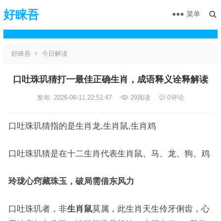
好睐吾
菜单
好睐吾
今日解读
口吐珠玑猜打一最佳正确生肖，成语释义诠释解读
发布: 2026-06-11 22:51:47
29
阅读
0
评论
口吐珠玑猜指的是生肖龙,生肖鼠,生肖鸡
口吐珠玑猜是在十二生肖代表生肖鼠、马、龙、狗、鸡
玲珑心窍藏珠玉，破局需借东风力
口吐珠玑者，非
生肖鼠
莫属，此生肖天生伶牙俐齿，心