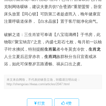
克制网络暧昧，建议夫妻共饮\”合卺酒\”重塑盟誓，卧室
床头放置【同心锁】可防第三者趁虚而入，晚年健康宜
注重呼吸道保养，【白水晶簇】置于客厅能净化病气。
破解之道：三生肖皆可奉请【八宝琉璃樽】于书房，此
物取\”聚宝纳言\”之意，内盛七彩石七枚，每月初一以柚
子叶水拂拭，特别提醒
生肖鼠
者今冬莫贪冷饮，
生肖龙
人士立夏后忌穿赤衣，
生肖鸡
族群秋分当日宜斋戒沐
浴，如此可保整岁言路通畅、祸从口出之虞。
本文来自网络，不代表好睐吾立场，转载请注明出处：
http://shengxiao.hlwaa.com/articles/2047.html
打赏
4
赞