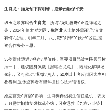
生肖龙：骊龙颌下探明珠，逆鳞勿触保平安
珠玉之喻亦暗合
生肖龙
，所谓\”龙吐骊珠\”正是祥瑞之
兆，2024年值太岁之际，
生肖龙
人士格外需谨记\”亢龙
有悔\”之理，明年二月、八月犯\”剑锋\”\”伏尸\”凶星,投
资合作务必三思。
35岁群体遭遇\”禄存\”星偏移，重要项目恐被空降领导横
插一手，建议随身佩戴【黑曜石龙龟】，既能化解职场
倾轧，又可催动\”紫微\”贵人，50岁以上者反倒因太岁相
叠得利,退休返聘者有望掌握核心技术话语权。
婚恋宫受\”寡宿\”影响，生肖狗伴侣易生信任危机，农历
五月需防旧情复燃扰乱心绪，卧室悬挂【九宫八卦镜】