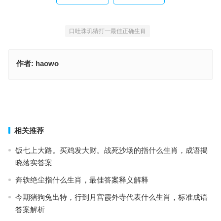
口吐珠玑猜打一最佳正确生肖
作者:
haowo
口吐珠玑是指什么生肖，标准解析词语落实
朝思暮想猜打一最佳正确生肖，经典词语释义解释
上一篇
下一篇
相关推荐
饭七上大路。买鸡发大财。战死沙场的指什么生肖，成语揭
晓落实答案
奔轶绝尘指什么生肖，最佳答案释义解释
今期猪狗兔出特，行到月宫霞外寺代表什么生肖，标准成语
答案解析