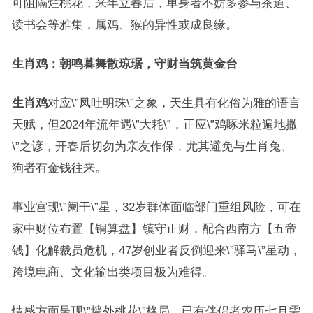
可阻隔烂桃花，来年立春后，单身者不妨多参与茶道、
读书会等雅集，属鸡、猴的异性或成良缘。
生肖鸡：朝鸣暮舞散琼琚，守财当筑黄金台
生肖鸡
对应\”凤吐明珠\”之象，天生具有化俗为雅的语言
天赋，但2024年流年遇\”大耗\”，正应\”鸡啄米粒遍地撒
\”之谚，开春后切勿为亲友作保，尤其避免与生肖兔、
狗者有金钱往来。
事业宫现\”阑干\”星，32岁群体面临部门重组风险，可在
家中财位布置【铜算盘】镇守正财，配合西南方【五帝
钱】化解裁员危机，47岁创业者反倒迎来\”驿马\”星动，
跨境电商、文化输出类项目极为难得。
情感方面呈现\”墙外桃花\”格局，已有伴侣者农历七月需