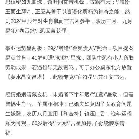
思缜密如九曲珠，谈吐间常带机锋，古籍有云：\”鼠衔
玉而生辉\”，正应其善于以言语化腐朽为神奇之能，然
则2024甲辰年对
生肖鼠
而言吉凶参半，农历三月、九月
易犯\”卷舌煞\”,恐因言获罪。
事业运势显两极：29岁者逢\”金舆贵人\”照命，项目提案
易获首肯；41岁却遭\”劫财\”星扰，团队中恐有小人窃取
劳动成果，若遇领导无故责骂，可于办公桌东北方放置
【黄水晶文昌塔】，此物专克\”官符星\”,兼旺文书运。
感情婚姻暗藏玄机，未婚者下半年遇\”红鸾\”星动，但需
警惕生肖马、羊属相相冲；已婚夫妇莫因子女教育问题
生嫌隙，农历八月宜用【和合符】镇压口舌，晚年运程
颇为可观，66岁后得\”天厨\”吉星加持,子孙绕膝享清
福。