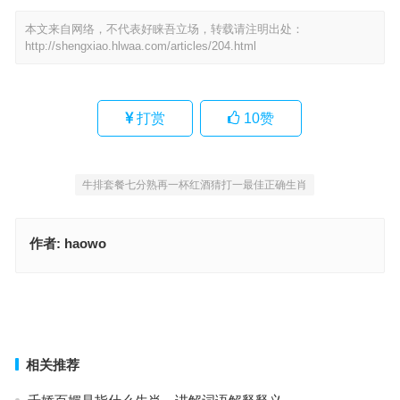
本文来自网络，不代表好睐吾立场，转载请注明出处：
http://shengxiao.hlwaa.com/articles/204.html
打赏
10
赞
牛排套餐七分熟再一杯红酒猜打一最佳正确生肖
作者:
haowo
绨袍之义（狼眼鼠眉，两面三刀）欲钱看一脚踏上磅秤台指什么生
肖，成语释义诠释解读
位虚石缝，难脱其身。司蒡芙蓉草绿云。孤伶无依，生死一线。只一
味存虚抱素。指代表什么生肖，词语解释最佳分析
上一篇
下一篇
相关推荐