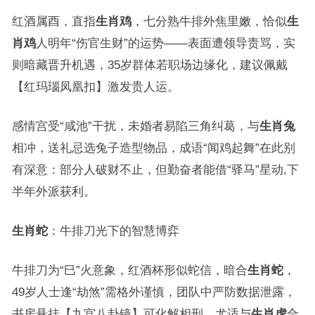
红酒属酉，直指
生肖鸡
，七分熟牛排外焦里嫩，恰似
生
肖鸡
人明年“伤官生财”的运势——表面遭领导责骂，实
则暗藏晋升机遇，35岁群体若职场边缘化，建议佩戴
【红玛瑙凤凰扣】激发贵人运。
感情宫受“咸池”干扰，未婚者易陷三角纠葛，与
生肖兔
相冲，送礼忌选兔子造型物品，成语“闻鸡起舞”在此别
有深意：部分人破财不止，但勤奋者能借“驿马”星动,下
半年外派获利。
生肖蛇
：牛排刀光下的智慧博弈
牛排刀为“巳”火意象，红酒杯形似蛇信，暗合
生肖蛇
，
49岁人士逢“劫煞”需格外谨慎，团队中严防数据泄露，
书房悬挂【九宫八卦镜】可化解相刑，尤适与
生肖虎
合