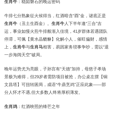
生肖牛
：稳如磐石的晚运密码
牛排七分熟象征火候得当，红酒暗含“酉”金，谜底正是
生肖牛
（丑土生酉金）。
生肖牛
人下半年逢“三合”吉
运，事业如慢火煎牛排般渐入佳境，41岁群体若遇团队
停滞，可佩【黄水晶貔貅】化解小人，催旺偏财，感情
上，
生肖牛
与
生肖马
相害，易因家务琐事争吵，需以“退
一步海阔天空”破局。
晚年运势尤为亮眼，子孙宫有“天德”加持，母慈子孝场
景极为难得，但29岁者需防项目被抢，办公桌左摆【铜
文昌塔】可扭转困局，成语“牛鼎烹鸡”正应此象——部
分人怀才不遇,但大多数人终将厚积薄发。
生肖鸡
：红酒映照的锋芒之年