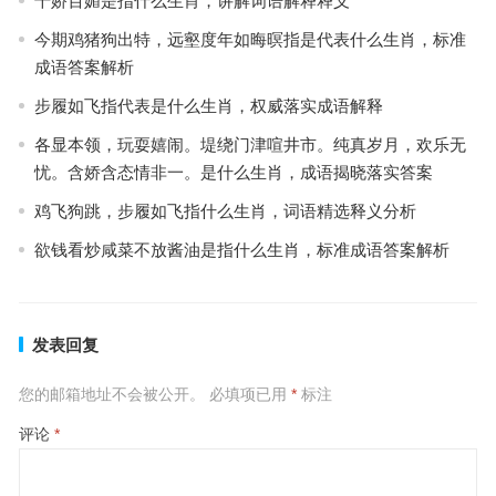
千娇百媚是指什么生肖，讲解词语解释释义
今期鸡猪狗出特，远壑度年如晦暝指是代表什么生肖，标准
成语答案解析
步履如飞指代表是什么生肖，权威落实成语解释
各显本领，玩耍嬉闹。堤绕门津喧井市。纯真岁月，欢乐无
忧。含娇含态情非一。是什么生肖，成语揭晓落实答案
鸡飞狗跳，步履如飞指什么生肖，词语精选释义分析
欲钱看炒咸菜不放酱油是指什么生肖，标准成语答案解析
发表回复
您的邮箱地址不会被公开。
必填项已用
*
标注
评论
*