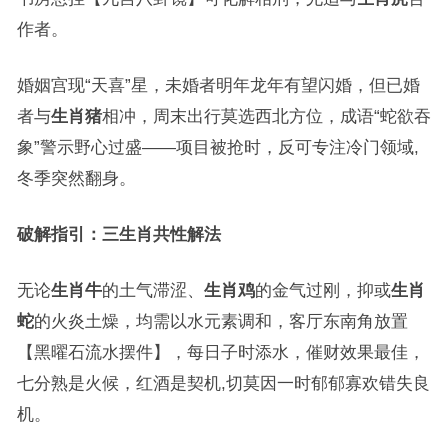
作者。
婚姻宫现“天喜”星，未婚者明年龙年有望闪婚，但已婚
者与
生肖猪
相冲，周末出行莫选西北方位，成语“蛇欲吞
象”警示野心过盛——项目被抢时，反可专注冷门领域,
冬季突然翻身。
破解指引：三生肖共性解法
无论
生肖牛
的土气滞涩、
生肖鸡
的金气过刚，抑或
生肖
蛇
的火炎土燥，均需以水元素调和，客厅东南角放置
【黑曜石流水摆件】，每日子时添水，催财效果最佳，
七分熟是火候，红酒是契机,切莫因一时郁郁寡欢错失良
机。