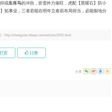
抑或
生肖马
的冲劲，皆需外力催旺，虎配【黑曜石】防小
马】拓事业，三者若能在明年立春前布局得当，必能裂地分
处：
http://shengxiao.hlwaa.com/articles/2032.html
打赏
11
赞
诠释解读
下一篇