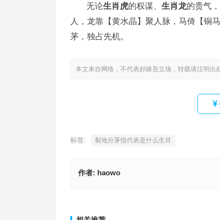
无论
生肖虎
的权谋、
生肖龙
的贵气，
人，龙靠【黄水晶】聚人脉，马倚【铜
茅，独占先机。
本文来自网络，不代表好睐吾立场，转载请注明出
标签:
裂地分茅指代表是什么生肖
作者:
haowo
裂地分茅指是代表什么生肖，最准确诗句解析
裂地分茅猜打一最佳正确生肖，成语释义
上一篇
相关推荐