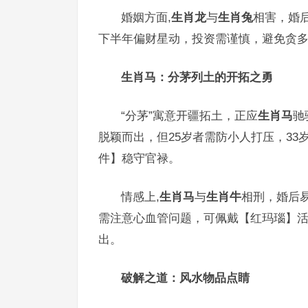
婚姻方面,
生肖龙
与
生肖兔
相害，婚
下半年偏财星动，投资需谨慎，避免贪
生肖马：分茅列土的开拓之勇
“分茅”寓意开疆拓土，正应
生肖马
驰
脱颖而出，但25岁者需防小人打压，3
件】稳守官禄。
情感上,
生肖马
与
生肖牛
相刑，婚后
需注意心血管问题，可佩戴【红玛瑙】
出。
破解之道：风水物品点睛