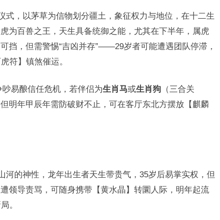
的仪式，以茅草为信物划分疆土，象征权力与地位，在十二生
，虎为百兽之王，天生具备统御之能，尤其在下半年，属虎
可挡，但需警惕“吉凶并存”——29岁者可能遭遇团队停滞，
石虎符】镇煞催运。
争吵易酿信任危机，若伴侣为
生肖马
或
生肖狗
（三合关
，但明年甲辰年需防破财不止，可在客厅东北方摆放【麒麟
山河的神性，龙年出生者天生带贵气，35岁后易掌实权，但
直遭领导责骂，可随身携带【黄水晶】转圜人际，明年起流
新局。