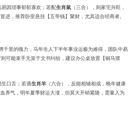
后易因琐事郁郁寡欢；若配
生肖鼠
（三合），则家宅兴旺，
多冒进，推荐卧室悬挂【五帝钱】聚财，尤其适合经商者。
骋千里的魄力，马年生人下半年事业运极为难得，团队中易
3岁则可能束手无策于文书纠纷，建议办公桌放置【铜马摆
易生口舌；若遇
生肖羊
（六合），反能相辅相成，晚年健康
活血养气，明年夏季财运大涨，但莫大开销紧随，需量入为