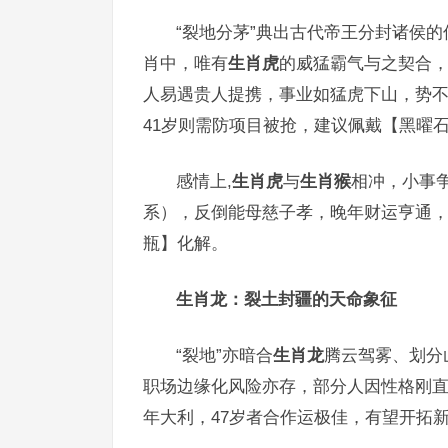
“裂地分茅”典出古代帝王分封诸侯
肖中，唯有
生肖虎
的威猛霸气与之契合
人易遇贵人提携，事业如猛虎下山，势不
41岁则需防项目被抢，建议佩戴【黑曜
感情上,
生肖虎
与
生肖猴
相冲，小事
系），反倒能母慈子孝，晚年财运亨通
瓶】化解。
生肖龙：裂土封疆的天命象征
“裂地”亦暗合
生肖龙
腾云驾雾、划分
职场边缘化风险亦存，部分人因性格刚
年大利，47岁者合作运极佳，有望开拓