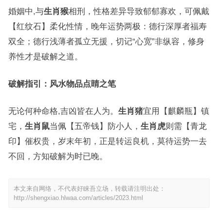
婚姻中,与
生肖猴
相刑，性格差异导致郁郁寡欢，可佩戴
【红纹石】柔化性情，晚年运势两极：德行深厚者福寿
双全；德行浅薄者孤立无援，切记“心宽”非纵容，修身
养性才是破解之道。
破解指引：风水物品点睛之笔
无论何种命格,吉凶皆在人为。
生肖猪
宜用【麒麟瓶】镇
宅，
生肖鼠
当佩【五帝钱】防小人，
生肖虎
则需【青龙
印】催权贵，岁末年初，正是转运良机，莫待运势一去
不回，方知破解为时已晚。
本文来自网络，不代表好睐吾立场，转载请注明出处：
http://shengxiao.hlwaa.com/articles/2023.html