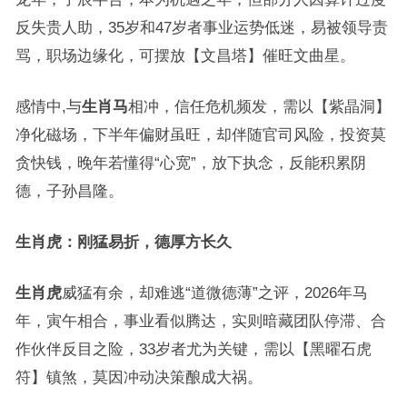
反失贵人助，35岁和47岁者事业运势低迷，易被领导责
骂，职场边缘化，可摆放【文昌塔】催旺文曲星。
感情中,与
生肖马
相冲，信任危机频发，需以【紫晶洞】
净化磁场，下半年偏财虽旺，却伴随官司风险，投资莫
贪快钱，晚年若懂得“心宽”，放下执念，反能积累阴
德，子孙昌隆。
生肖虎：刚猛易折，德厚方长久
生肖虎
威猛有余，却难逃“道微德薄”之评，2026年马
年，寅午相合，事业看似腾达，实则暗藏团队停滞、合
作伙伴反目之险，33岁者尤为关键，需以【黑曜石虎
符】镇煞，莫因冲动决策酿成大祸。