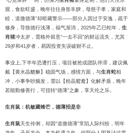
“心宽体胖”一词，仿佛为
生肖猪
量身定制，他们天性乐
观，食欲旺盛，晚年往往身形丰腴，母慈子孝，家庭和
睦，道微德薄”却暗藏警示——部分人因过于安逸，疏于
修身，导致德行浅薄，福气渐消，2025年乙巳蛇年，
生
肖猪
冲太岁，需格外留意“一去不回”的财运流失，尤其
29岁和41岁者，易因投资失误破财不止。
事业上,下半年恐遭打压，项目被抢或团队停滞，建议佩
戴【黄水晶貔貅】稳固气场，感情方面，与
生肖蛇
相
冲，小事争吵频发，需以【粉晶鸳鸯】化解矛盾，晚年
若能勤修善行，可扭转“德薄”之象，享天伦之乐。
生肖鼠：机敏藏锋芒，德薄招是非
生肖鼠
天生伶俐，却因“道微德薄”常陷人际纠纷，明年
龙年，子辰半合，本为机遇之年，但部分人因算计过度