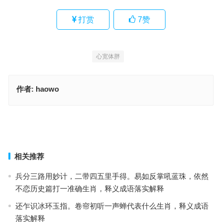
打赏
7
赞
心宽体胖
作者:
haowo
一份红烧肉配米饭，再来碗汤是指什么生肖，词语解释作答落地
马前兵，秀才见兵一八，一块指是代表什么生肖，词语解释最佳分析
上一篇
下一篇
相关推荐
兵分三路用妙计，二带四五里手得。易如反掌吼蓝珠，依然
不恋历史篇打一准确生肖，释义成语落实解释
还乍识冰环玉指。卷帘初听一声蝉代表什么生肖，释义成语
落实解释