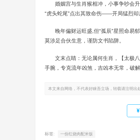
婚姻宫与生肖猴相冲，小事争吵会升
“虎头蛇尾”点出其致命伤——开局猛烈
晚年偏财运旺盛,但“孤辰”星照命易
莫涉足合伙生意，谨防文书陷阱。
文末点睛：无论属何生肖，【太极八
手腕，专克流年凶煞，吉凶本无常，破
本文来自网络，不代表好睐吾立场，转载请注明出
标签:
一份红烧肉配米饭