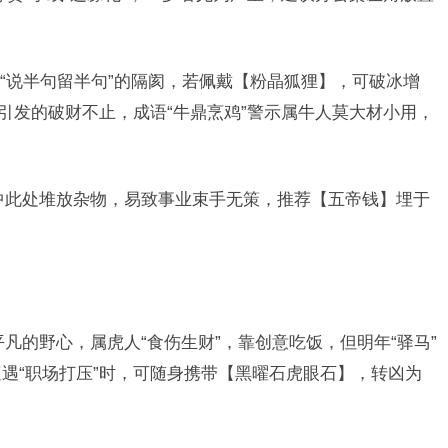
“说半句留半句”的隔阂，若佩戴【粉晶狐狸】，可破冰增
贷引发的破财不止，成语“牛鼎烹鸡”警示属牛人莫大材小用，
中此处堆放杂物，易致事业束手无策，推荐【五帝钱】埋于
凡的野心，属虎人“食伤生财”，靠创意吃饭，但明年“驿马”
遭遇“职场打压”时，可随身携带【黑曜石虎眼石】，转凶为