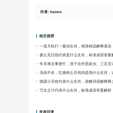
作者:
haowo
久旱迎来吉时雨，秋尽冬来天晴朗是什么生肖，词
心宽体胖，道微德薄，一去不回指是什么生肖，生
答落地
佳指南
上一篇
相关推荐
一道天机打一最佳生肖，精准精选解释落实
拨云见日指代表是什么生肖，标准成语答案
年关将近事更忙，浪子在外思故乡。三言五
无肉不欢，红烧肉土豆炖鸡是指什么生肖，
跳梁小丑指代表什么生肖，讲解词语解释释
万全之计代表什么生肖，标准成语答案解析
发表回复