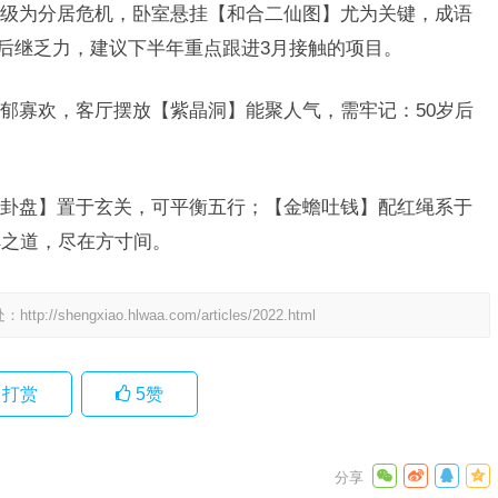
级为分居危机，卧室悬挂【和合二仙图】尤为关键，成语
却后继乏力，建议下半年重点跟进3月接触的项目。
郁郁寡欢，客厅摆放【紫晶洞】能聚人气，需牢记：50岁后
卦盘】置于玄关，可平衡五行；【金蟾吐钱】配红绳系于
解之道，尽在方寸间。
处：
http://shengxiao.hlwaa.com/articles/2022.html
打赏
5
赞