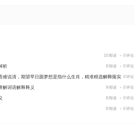
语解析解
肖诗词最
下一篇
10
阅读
0
评论
解析
8
阅读
0
评论
语难说清，期望早日圆梦想是指什么生肖，精准精选解释落实
11
阅读
0
评论
讲解词语解释释义
9
阅读
0
评论
义
8
阅读
0
评论
8
阅读
0
评论