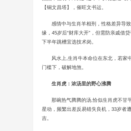
【铜文昌塔】，催旺文书运。
感情中与生肖羊相刑，性格差异导致
缘，45岁后“财库大开”，但需防亲戚借
下半年跳槽宜选技术岗。
风水上,生肖牛本命位在东北，若家
门槛下，破解地煞。
生肖虎：浓汤里的野心沸腾
那碗热气腾腾的汤,恰似生肖虎不甘平
星动，频繁出差反易错失良机，33岁者
吉。