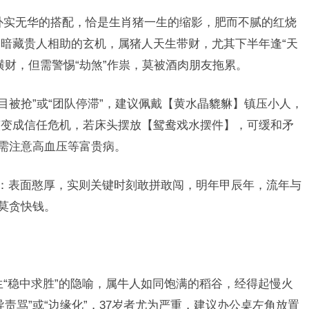
朴实无华的搭配，恰是生肖猪一生的缩影，肥而不腻的红烧
暗藏贵人相助的玄机，属猪人天生带财，尤其下半年逢“天
横财，但需警惕“劫煞”作祟，莫被酒肉朋友拖累。
“项目被抢”或“团队停滞”，建议佩戴【黄水晶貔貅】镇压小人，
演变成信任危机，若床头摆放【鸳鸯戏水摆件】，可缓和矛
唯需注意高血压等富贵病。
性：表面憨厚，实则关键时刻敢拼敢闯，明年甲辰年，流年与
，莫贪快钱。
生“稳中求胜”的隐喻，属牛人如同饱满的稻谷，经得起慢火
责骂”或“边缘化”，37岁者尤为严重，建议办公桌左角放置