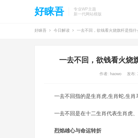
好睐吾
专业WP主题
新一代网站模版
好睐吾
今日解读
一去不回，欲钱看火烧旗杆是指什
一去不回，欲钱看火烧
作者:
haowo
发布: 2
一去不回指的是生肖虎,生肖蛇,生肖
一去不回是在十二生肖代表生肖虎、
烈焰雄心与命运转折