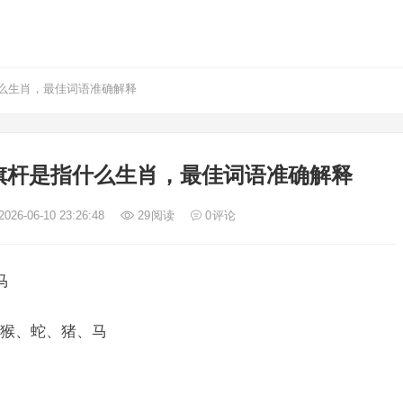
么生肖，最佳词语准确解释
旗杆是指什么生肖，最佳词语准确解释
026-06-10 23:26:48
29
阅读
0
评论
马
猴、蛇、猪、马