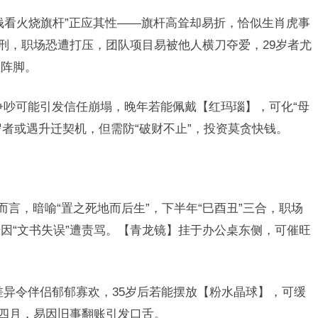
钱看火烧旗杆”正应其性——旗杆高耸却易折，恰似生肖虎事
三刑，职场恐遭打压，团队项目易被他人横刀夺爱，29岁者尤
住阵脚。
争吵可能引发信任崩塌，晚年若能佩戴【红玛瑙】，可化“母
1岁者或遇升迁契机，但需防“破财不止”，投资莫贪快钱。
而言，暗喻“置之死地而后生”，下半年“巳酉丑”三合，职场
因“文书失误”遭责骂。【青龙镜】挂于办公桌东侧，可催旺
差异令伴侣郁郁寡欢，35岁后若能摆放【粉水晶球】，可缓
历四月，易因旧事翻账引发口舌。