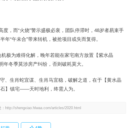
高度，而“火烧”警示盛极必衰，团队停滞时，48岁者易束手
半年“午未合”带来转机，被抢项目或失而复得。
危机极为难得化解，晚年若能在家宅南方放置【紫水晶
：明年冬季莫涉房产纠纷，否则破耗莫大。
守、生肖蛇宜谋、生肖马宜稳，破解之道，在于【黄水晶
山石】镇宅——天时地利，终需人为。
处：
http://shengxiao.hlwaa.com/articles/2020.html