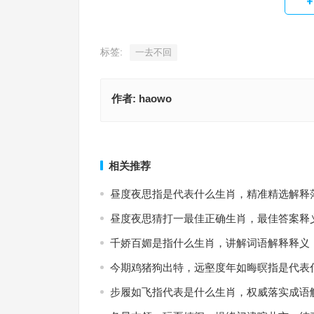
标签:
一去不回
作者:
haowo
久旱迎来吉时雨，秋尽冬来天晴朗是什么生肖，词
心宽体胖指代表什么生肖，成语释义诠释解读
答落地
上一篇
相关推荐
昼度夜思指是代表什么生肖，精准精选解释
昼度夜思猜打一最佳正确生肖，最佳答案释
千娇百媚是指什么生肖，讲解词语解释释义
今期鸡猪狗出特，远壑度年如晦暝指是代表
步履如飞指代表是什么生肖，权威落实成语