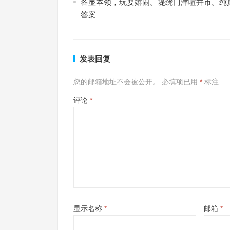
各显本领，玩耍嬉闹。堤绕门津喧井市。纯
答案
发表回复
您的邮箱地址不会被公开。
必填项已用
*
标注
评论
*
显示名称
*
邮箱
*