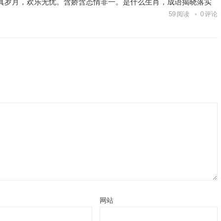
真岁月，欢乐无忧。含娇含态情非一。是什么生肖，成语揭晓落实
59
阅读
0
评论
网站