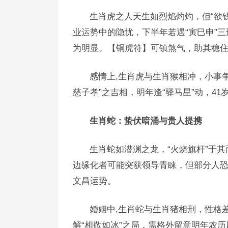
生肖虎之人天生如烈焰灼灼，但“欲
业运势中的隐忧，下半年若遇“寅巳申”
为明显。【铜虎符】可镇煞气，助其稳
感情上,生肖虎与生肖猴相冲，小事
慈子孝”之吉相，明年逢“驿马星”动，4
生肖蛇：蛰伏暗涌与贵人提携
生肖蛇如潜渊之龙，“火烧旗杆”于其
边缘化者可能突获领导青睐，但部分人恐
文昌运势。
婚姻中,生肖蛇与生肖猪相刑，性格
解“相敬如冰”之局，需格外留意明年农