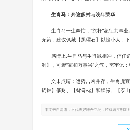
生肖马：奔途多舛与晚年荣华
生肖马一生奔忙，“旗杆”象征其事业
无策，建议佩戴【黑曜石】以挡小人，下
感情上,生肖马与生肖鼠相冲，信任
洞】，可聚“家和万事兴”之气，需牢记
文末点睛：运势吉凶并存，生肖虎宜
貔貅】催财、【鸳鸯枕】和姻缘、【泰
本文来自网络，不代表好睐吾立场，转载请注明出