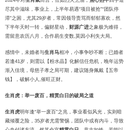
2024年对
生肖鼠
而言，恰如烈火烹油，
焦心热中
四字道
尽其中滋味，事业上，上半年易遇“项目被抢”“团队停
滞”之困，尤其29岁者，常因领导责骂而郁郁寡欢，然
下半年天时一转，偏财星动，
财源广进
之象极为难得，
需留意农历八月，合作易生变数,莫因小利失大局。
感情中，未婚者与
生肖马
相冲，小事争吵不断；已婚者
若逢41岁，则需以【粉水晶】化解信任危机，晚年运势
渐入佳境，母慈子孝之局可期，建议随身佩戴【五帝
钱】，破解小人,催旺正财。
生肖虎：举一废百，精贯白日的破局之道
生肖虎
明年逢“举一废百”之兆，事业看似风光，实则暗
藏倾覆之险，35岁者尤需警惕，团队中或有内斗，导致
心血付诸东流，然其命宫
精贯白日
，意志如铁，若能以