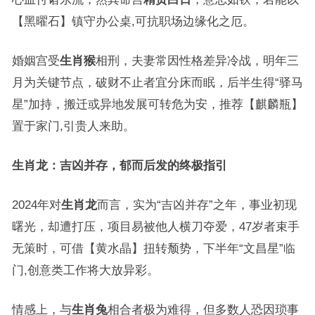
【黑曜石】镇守办公桌,可抗职场边缘化之厄。
婚姻宫受
生肖猴
相刑，夫妻常因性格差异冷战，明年三
月为关键节点，破财不止者宜分床而眠，后半生得“驿马
星”加持，搬迁或异地发展可转危为安，推荐【麒麟瓶】
置于家门,引贵人来助。
生肖龙：吉凶并存，郁而后发的终极指引
2024年对
生肖龙
而言，实为“吉凶并存”之年，事业初现
曙光，却遭打压，项目易被他人横刀夺爱，47岁者束手
无策时，可借【黄水晶】扭转颓势，下半年“文昌星”临
门,创意类工作将大放异彩。
情感上，与
生肖兔
相合者极为难得，但多数人恐因琐事