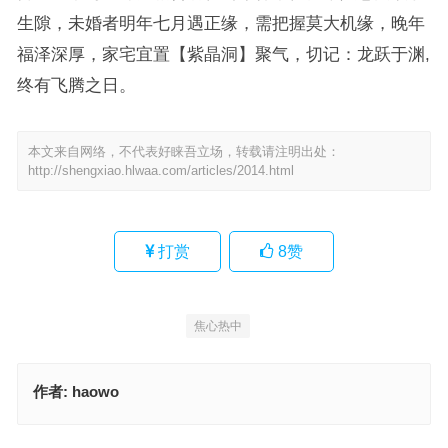
生隙，未婚者明年七月遇正缘，需把握莫大机缘，晚年
福泽深厚，家宅宜置【紫晶洞】聚气，切记：龙跃于渊,
终有飞腾之日。
本文来自网络，不代表好睐吾立场，转载请注明出处：
http://shengxiao.hlwaa.com/articles/2014.html
打赏
8
赞
焦心热中
作者:
haowo
自静独坐，左思右想。垂钓拂之横广席。心沈意定，志向远方。怅南
北还如箕斗。指是代表什么生肖，词语解析解答落地
西塞山前白鹭飞，春色满园关不住指是代表什么生肖，最佳词语准确