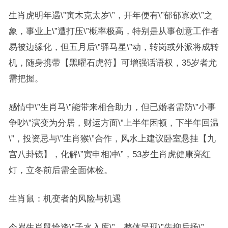
生肖虎明年遇\”寅木克太岁\”，开年便有\”郁郁寡欢\”之
象，事业上\”遭打压\”概率极高，特别是从事创意工作者
易被边缘化，但五月后\”驿马星\”动，转岗或外派将成转
机，随身携带【黑曜石虎符】可增强话语权，35岁者尤
需把握。
感情中\”生肖马\”能带来相合助力，但已婚者需防\”小事
争吵\”演变为分居，财运方面\”上半年困顿，下半年回温
\”，投资忌与\”生肖猴\”合作，风水上建议卧室悬挂【九
宫八卦镜】，化解\”寅申相冲\”，53岁生肖虎健康亮红
灯，立冬前后需全面体检。
生肖鼠：机变者的风险与机遇
今岁生肖鼠恰逢\”子水入库\”，整体呈现\”先抑后扬\”，