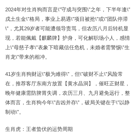
2024年对生肖狗而言是\”守成与突围\”之年，下半年逢\”
戌土生金\”格局，事业上易遇\”项目被抢\”或\”团队停滞
\”，尤其29岁者可能遭领导责骂，但农历八月后转机显
现，若能佩戴【麒麟牌】护身，可化解职场小人，感情
上\”母慈子孝\”表象下暗藏信任危机，未婚者需警惕\”生
肖龙\”带来的相冲。
41岁生肖狗财运\”极为难得\”，但\”破财不止\”风险常
在，推荐客厅东南方放置【黄水晶洞】，催旺正财星，
晚年健康需防脾胃失调，农历三月、九月避免远行，整
体而言，生肖狗今年\”吉凶并存\”，破局关键在于\”以静
制动\”。
生肖虎：王者蛰伏的运势周期