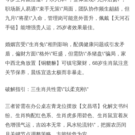
职场新人易遇\”束手无策\”局面，团队协作频生龃龉，但
九月\”将星\”入命，管理岗可能意外晋升，佩戴【天河石
手链】能增强贵人运，25岁者效果最佳。
婚姻宫受\”生肖兔\”相刑影响，配偶健康问题或引发矛
盾，偏财方面\”格外\”旺盛，但需防\”杀猪盘\”骗局，家
中西北角放置【铜貔貅】可镇宅聚财，68岁生肖鼠注意
关节保养，晨练宜选太极而非暴走。
破解指引：三生肖共性需\”以柔克刚\”
三者皆需在办公桌左青龙位摆放【文昌塔】化解文书纠
纷。生肖狗配红色系、生肖虎多用碧色、生肖鼠宜着灰
色增强气运，吉凶本无常，风水轮流转\”，把握农历闰
月关键节点调整策略，方能转危为安。