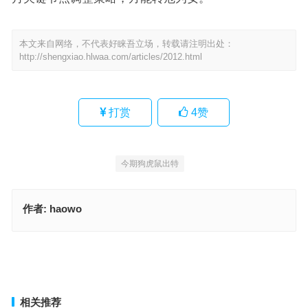
本文来自网络，不代表好睐吾立场，转载请注明出处：
http://shengxiao.hlwaa.com/articles/2012.html
打赏
4
赞
今期狗虎鼠出特
作者:
haowo
心沈意定，志向远方。怅南北还如箕斗指代表是什么生肖，词语释义
落实作答
自静独坐，左思右想。垂钓拂之横广席。心沈意定，志向远方。怅南
北还如箕斗。指是代表什么生肖，词语解析解答落地
上一篇
下一篇
相关推荐