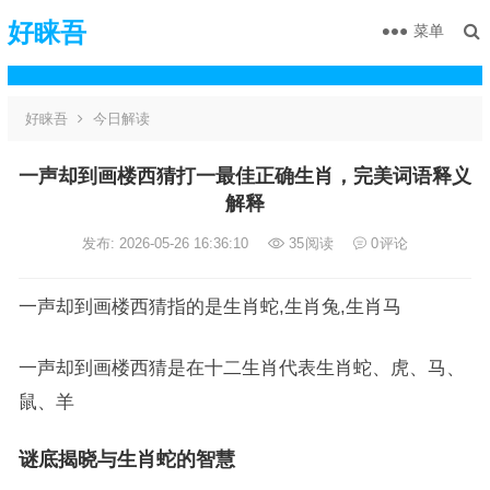
好睐吾
菜单
好睐吾
今日解读
一声却到画楼西猜打一最佳正确生肖，完美词语释义
解释
发布: 2026-05-26 16:36:10
35
阅读
0
评论
一声却到画楼西猜指的是生肖蛇,生肖兔,生肖马
一声却到画楼西猜是在十二生肖代表生肖蛇、虎、马、
鼠、羊
谜底揭晓与生肖蛇的智慧