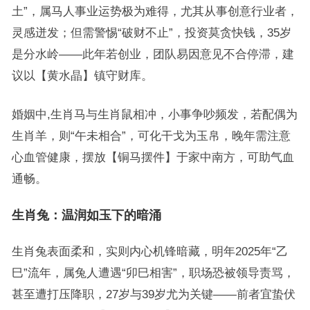
土”，属马人事业运势极为难得，尤其从事创意行业者，
灵感迸发；但需警惕“破财不止”，投资莫贪快钱，35岁
是分水岭——此年若创业，团队易因意见不合停滞，建
议以【黄水晶】镇守财库。
婚姻中,生肖马与生肖鼠相冲，小事争吵频发，若配偶为
生肖羊，则“午未相合”，可化干戈为玉帛，晚年需注意
心血管健康，摆放【铜马摆件】于家中南方，可助气血
通畅。
生肖兔：温润如玉下的暗涌
生肖兔表面柔和，实则内心机锋暗藏，明年2025年“乙
巳”流年，属兔人遭遇“卯巳相害”，职场恐被领导责骂，
甚至遭打压降职，27岁与39岁尤为关键——前者宜蛰伏