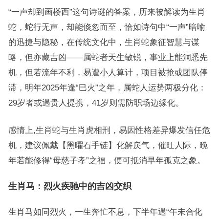
“一声却到画楼西”这句诗谜的答案，历来被解读为生肖
蛇，蛇行无声，却能倏忽而至，恰如诗句中“一声”暗喻
的迅捷与隐秘，在传统文化中，生肖蛇象征智慧与谋
略，但亦藏吉凶——属蛇者天生敏锐，事业上能洞悉先
机，但若流年不利，易遭小人算计，项目被抢或团队停
滞，明年2025年逢“巳火”之年，属蛇人运势两极分化：
29岁者或遇贵人提携，41岁则需防职场边缘化。
感情上,生肖蛇与生肖虎相刑，易因性格差异爆发信任危
机，建议佩戴【黑曜石手链】化解戾气，催旺人际，晚
年若能修得“母慈子孝”之福，便可抵消早年孤克之象。
生肖马：烈火疾驰中的吉凶交织
生肖马如同烈火，一生奔忙不息，下半年遇“午未合化