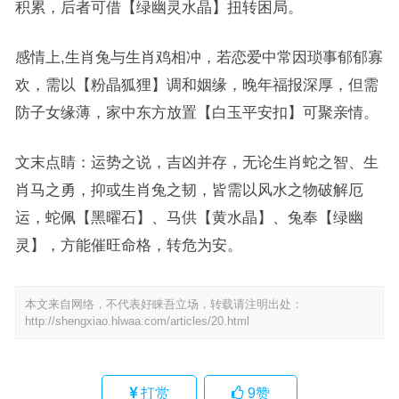
积累，后者可借【绿幽灵水晶】扭转困局。
感情上,生肖兔与生肖鸡相冲，若恋爱中常因琐事郁郁寡
欢，需以【粉晶狐狸】调和姻缘，晚年福报深厚，但需
防子女缘薄，家中东方放置【白玉平安扣】可聚亲情。
文末点睛：运势之说，吉凶并存，无论生肖蛇之智、生
肖马之勇，抑或生肖兔之韧，皆需以风水之物破解厄
运，蛇佩【黑曜石】、马供【黄水晶】、兔奉【绿幽
灵】，方能催旺命格，转危为安。
本文来自网络，不代表好睐吾立场，转载请注明出处：
http://shengxiao.hlwaa.com/articles/20.html
打赏
9
赞