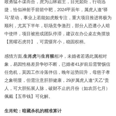
敢勇猛不谋而合，虎为山林霸主，目光如炬，行动迅
捷，恰似神射手箭箭中靶，2024甲辰年，属虎人逢“驿
马”星动，事业上若能如虎般专注，重大项目推进将极为
顺利，尤其下半年，职场竞争激烈，部分人恐遭小人暗
中使绊，项目被抢或团队停滞，建议在办公桌左角摆放
【黑曜石虎符】，可震慑宵小，稳固权柄。
感情方面,
生肖虎
与
生肖猴
相冲，未婚者若遇此属相对
象，易因性格差异争吵不断，已婚者41岁前后需警惕信
任危机，莫因工作冷落伴侣，晚年运势回升，母慈子孝
之象明显，但需注意肝胆健康，29岁属虎人逢“天乙”贵
人，可大胆拓展人脉，破财不止的月份（如农历七月）
佩戴【五帝钱】可化解。
生肖蛇：暗藏杀机的精准算计