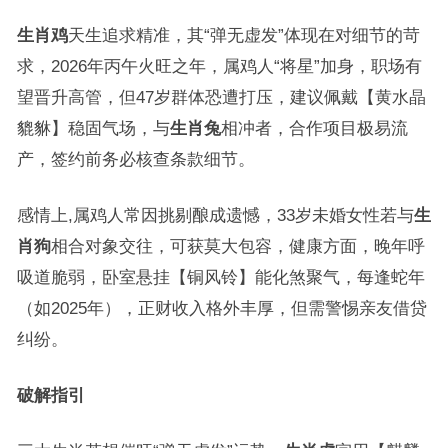
生肖鸡
天生追求精准，其“弹无虚发”体现在对细节的苛
求，2026年丙午火旺之年，属鸡人“将星”加身，职场有
望晋升高管，但47岁群体恐遭打压，建议佩戴【黄水晶
貔貅】稳固气场，与
生肖兔
相冲者，合作项目极易流
产，签约前务必核查条款细节。
感情上,属鸡人常因挑剔酿成遗憾，33岁未婚女性若与
生
肖狗
相合对象交往，可获莫大包容，健康方面，晚年呼
吸道脆弱，卧室悬挂【铜风铃】能化煞聚气，每逢蛇年
（如2025年），正财收入格外丰厚，但需警惕亲友借贷
纠纷。
破解指引