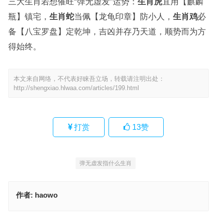
三大生肖若想催旺“弹无虚发”运势：
生肖虎
宜用【麒麟
瓶】镇宅，
生肖蛇
当佩【龙龟印章】防小人，
生肖鸡
必
备【八宝罗盘】定乾坤，吉凶并存乃天道，顺势而为方
得始终。
本文来自网络，不代表好睐吾立场，转载请注明出处：
http://shengxiao.hlwaa.com/articles/199.html
打赏
13
赞
弹无虚发指什么生肖
作者:
haowo
欲钱看一脚踏上磅秤台指是代表什么生肖，生肖诗词最佳指南
两面三刀，绨袍之义，山上朱旗绕瑞云指代表什么生肖，词语释义落