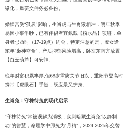
缘化，重要文件务必备份。
婚姻宫受“孤辰”影响，生肖虎与生肖猴相冲，明年秋季
易因小事争吵，已有伴侣者宜佩戴【粉水晶】项链，单
身者忌酉时（17-19点）约会，特定注意的是，虎女逢
蛇年“枭神夺食”，产后抑郁风险增高，卧室东南方放置
【白玉葫芦】可安神。
晚年财富积累丰厚,但68岁需防关节旧疾，重阳节登高时
携带【虎眼石】手链，既应景又护身。
生肖兔：守株待兔的现代启示
“守株待兔”常被误解为消极，实则暗藏生肖兔“以静制
动”的智慧，命理学中卯兔为“月精”，2024-2025年交替