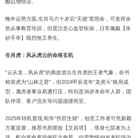
酿以增情谊。
晚年运势方面,生肖马六十岁后“天德”星照命，可发挥余
热从事教育培训，但需注意心血管疾病，日常佩戴【朱
砂手串】既挡煞又养生。
生肖虎：风从虎云的命格玄机
“云从龙，风从虎”的典故道出生肖虎的王者气象，命书
称寅虎为“山林之君”，但2024甲辰龙年“龙虎斗”格局成
型，属虎者事业易遭打压，特别是36岁本命年人群，团
队停滞、客户流失等问题接踵而至。
2025年转机显现,蛇年“伤官生财”，创意工作者可凭新颖
方案逆袭，推荐书房摆放【文昌塔】，塔身七层者为上
选，配合紫色窗帘催旺文曲星，但需警惕49岁者职场边