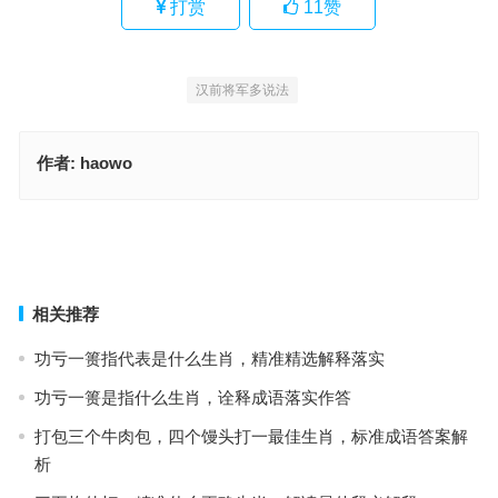
打赏
11
赞
汉前将军多说法
作者:
haowo
欲钱看火烧旗杆是什么生肖，独家词语解释释义
铁树银花送英雄，冲锋陷阵忘生死指代表是什么生肖，成语释义诠释
解读
上一篇
下一篇
相关推荐
功亏一篑指代表是什么生肖，精准精选解释落实
功亏一篑是指什么生肖，诠释成语落实作答
打包三个牛肉包，四个馒头打一最佳生肖，标准成语答案解
析