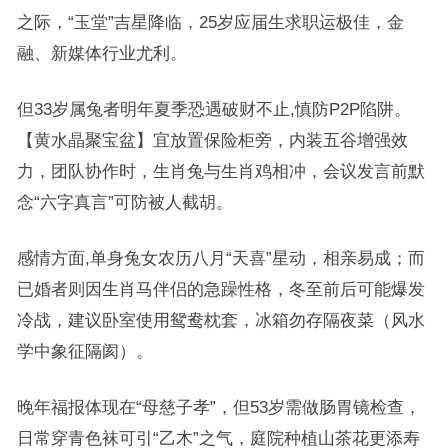
之际，“玉堂”吉星降临，25岁应届生求职运极佳，金
融、新媒体行业尤利。
但33岁属兔者明年夏季恐遇破财不止,慎防P2P陷阱。
【黄水晶聚宝盆】宜放置保险柜旁，内装五谷增强效
力，团队协作时，生肖兔与生肖鸡相冲，会议发言前默
念“六字真言”可防被人截胡。
感情方面,单身兔女农历八月“天喜”星动，相亲易成；而
已婚者则因生肖马伴侣的急躁性格，冬至前后可能爆发
冷战，建议卧室使用鸳鸯枕套，冰箱勿存隔夜菜（风水
学中象征隔阂）。
晚年福报体现在“母慈子孝”，但53岁需做肠胃镜检查，
日常穿青色袜可引“乙木”之气，庭院种植山茶花更添寿