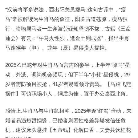
“汉前将军多说法，西出阳关见瘦马”这句古谚中，“瘦
马”常被解读为生肖马的象征，阳关古道苍凉，瘦马独
行，暗喻属马者一生奔波劳碌却坚韧不拔，古籍《三命
通会》有云：“午马火性烈，逢金土则成器”，指出生肖
马逢猴年（申）、龙年（辰）易得贵人提携。
2025乙巳蛇年对生肖马而言吉凶参半，上半年“驿马”星
动，外派、调岗机会频现；但下半年“小耗”星侵扰，29
岁者需防项目被抢，41岁者易遭领导责骂。【马踏飞燕
摆件】可镇职场小人，铜质为佳，置于办公桌西北角。
感情上,生肖马与生肖鼠相冲，2025年逢“红鸾”暗动，未
婚者易遇短暂姻缘，已婚者则因性格差异爆发信任危
机，建议床头悬挂【五帝钱】化解口舌，夫妻共饮桂花