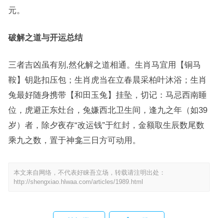
元。
破解之道与开运总结
三者吉凶虽有别,然化解之道相通。生肖马宜用【铜马
鞍】钥匙扣压包；生肖虎当在立春晨采柏叶沐浴；生肖
兔最好随身携带【和田玉兔】挂坠，切记：马忌西南睡
位，虎避正东灶台，兔嫌西北卫生间，逢九之年（如39
岁）者，除夕夜存“改运钱”于红封，金额取生辰数尾数
乘九之数，置于神龛三日方可动用。
本文来自网络，不代表好睐吾立场，转载请注明出处：
http://shengxiao.hlwaa.com/articles/1989.html