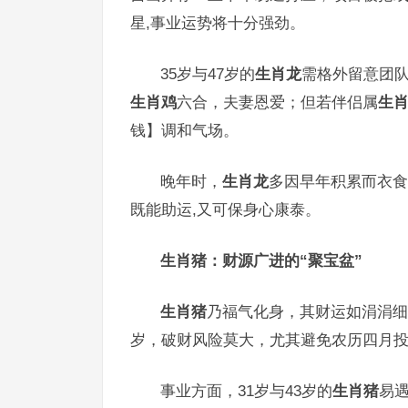
星,事业运势将十分强劲。
35岁与47岁的
生肖龙
需格外留意团
生肖鸡
六合，夫妻恩爱；但若伴侣属
生
钱】调和气场。
晚年时，
生肖龙
多因早年积累而衣食
既能助运,又可保身心康泰。
生肖猪：财源广进的“聚宝盆”
生肖猪
乃福气化身，其财运如涓涓细
岁，破财风险莫大，尤其避免农历四月投
事业方面，31岁与43岁的
生肖猪
易