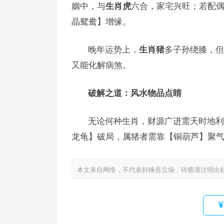
姻中，与
生肖虎
六合，家宅兴旺；若配
晶鸳鸯】增缘。
晚年运势上，
生肖猪
多子孙绕膝，但
又能化解病煞。
破解之道：风水物品点睛
无论何种生肖，财源广进需天时地利
龙龟】破局，属猪者需靠【铜葫芦】聚气
本文来自网络，不代表好睐吾立场，转载请注明出