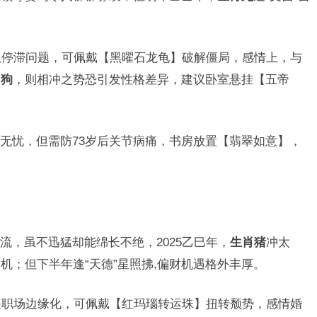
队停滞问题，可佩戴【黑曜石龙龟】破解僵局，感情上，与
肖狗
，则相冲之势恐引发性格差异，建议卧室悬挂【五帝
无忧，但需防73岁后关节病痛，书房放置【翡翠如意】，
流，虽不迅猛却能绵长不绝，2025乙巳年，
生肖猪
冲太
机；但下半年逢“天德”星照拂,偏财机遇格外丰厚。
遇职场边缘化，可佩戴【红玛瑙转运珠】扭转颓势，感情婚