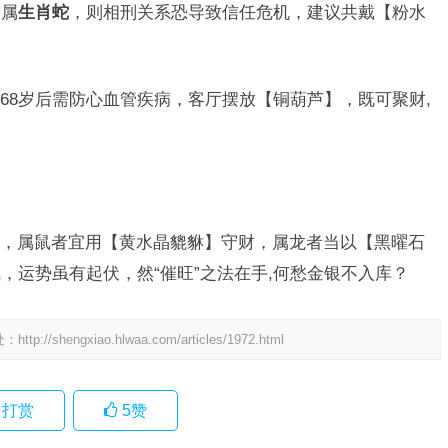
偶属
生肖蛇
，则相刑关系恐导致信任危机，建议共戴【粉水
68岁后需防心血管疾病，客厅摆放【铜葫芦】，既可聚财,
，属鼠者宜用【黄水晶貔貅】守财，属龙者当以【黑曜石
，运势虽有起伏，然“催旺”之法在手,何愁金银不入库？
处：
http://shengxiao.hlwaa.com/articles/1972.html
打赏
5
赞