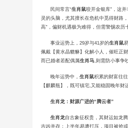
民间常言“
生肖鼠
咬开金银库”，这
灵的头脑，尤其擅长在危机中觅得财路，2
高”，偏财机遇极为难得，但需警惕农历十
事业运势上，29岁与41岁的
生肖鼠
佩戴【黄水晶貔貅】化解小人，催旺正
而已婚者若配偶属
生肖马
,则需防小事争
晚年运势中，
生肖鼠
积累的财富往往
【麒麟瓶】，既可镇宅,又能稳固晚年财
生肖龙：财源广进的“腾云者”
生肖龙
自古象征权贵，其财运如龙腾
吉凶并存：上半年易遭打压，项目被抢