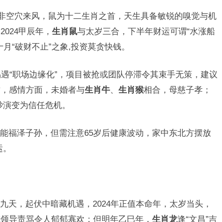
并非空穴来风，鼠为十二生肖之首，天生具备敏锐的嗅觉与机
024甲辰年，
生肖鼠
与太岁三合，下半年财运可谓“水涨船
月“破财不止”之象,投资莫贪快钱。
易遇“职场边缘化”，项目被抢或团队停滞令其束手无策，建议
财，感情方面，未婚者与
生肖牛
、
生肖猴
相合，母慈子孝；
吵演变为信任危机。
能福泽子孙，但需注意65岁后健康波动，家中东北方摆放
运。
九天，起伏中暗藏机遇，2024年正值本命年，太岁当头，
或领导责骂令人郁郁寡欢；但明年乙巳年，
生肖龙
逢“文昌”吉