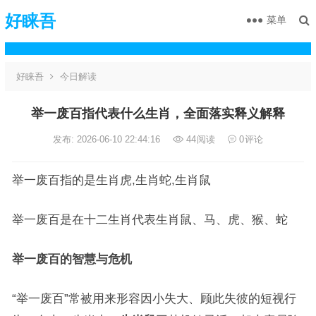
好睐吾
菜单
好睐吾
今日解读
举一废百指代表什么生肖，全面落实释义解释
发布: 2026-06-10 22:44:16
44
阅读
0
评论
举一废百指的是生肖虎,生肖蛇,生肖鼠
举一废百是在十二生肖代表生肖鼠、马、虎、猴、蛇
举一废百的智慧与危机
“举一废百”常被用来形容因小失大、顾此失彼的短视行