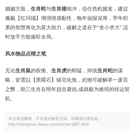
婚姻方面，
生肖蛇
与
生肖猪
相冲，信任危机频发，建议
佩戴【红玛瑙】增强情感黏性，晚年福报深厚，早年积
累的智慧将化为莫大助力，破解之道在于“舍小求大”,适
时放手方能催旺全局。
风水物品点睛之笔
无论
生肖鼠
的权衡、
生肖虎
的刚猛，抑或
生肖蛇
的谋
略，皆需以【黑曜石】镇宅化煞，此物可破解举一废百
之弊，助三生肖在明年趋吉避凶,成就极为难得的转运契
机。
本文来自网络，不代表好睐吾立场，转载请注明出处：
http://shengxiao.hlwaa.com/articles/1967.html