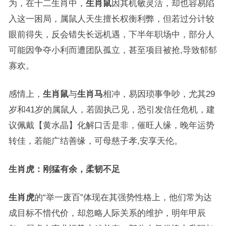
为，在十二生肖中，
生肖鼠
因其机敏灵活，却也容易陷
入这一困局，属鼠人天生擅长权衡利弊，但若过分计较
眼前得失，反会错失长远机遇，下半年职场中，部分人
可能因争夺小利而遭团队孤立，甚至项目被抢,导致郁郁
寡欢。
感情上，
生肖鼠
与
生肖马
相冲，易因琐事争吵，尤其29
岁和41岁的属鼠人，若固执己见，恐引发信任危机，建
议佩戴【黄水晶】化解口舌是非，催旺人缘，晚年运势
转佳，若能广结善缘，可母慈子孝,安享天伦。
生肖虎：刚猛有余，柔韧不足
生肖虎
的“举一废百”体现在其强势性格上，他们常为达
成目标不惜代价，却忽略人际关系的维护，明年甲辰