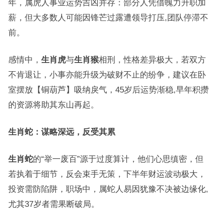
年，属虎人事业运势吉凶并存：部分人凭借魄力升职加
薪，但大多数人可能因锋芒过露遭领导打压,团队停滞不
前。
感情中，
生肖虎
与
生肖猴
相刑，性格差异极大，若双方
不肯退让，小事亦能升级为破财不止的纷争，建议在卧
室摆放【铜葫芦】吸纳戾气，45岁后运势渐稳,早年积攒
的资源将助其东山再起。
生肖蛇：谋略深远，反受其累
生肖蛇
的“举一废百”源于过度算计，他们心思缜密，但
若执着于细节，反会束手无策，下半年财运波动极大，
投资需防陷阱，职场中，属蛇人易因犹豫不决被边缘化,
尤其37岁者需果断破局。