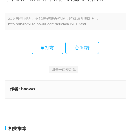
本文来自网络，不代表好睐吾立场，转载请注明出处：
http://shengxiao.hlwaa.com/articles/1961.html
打赏
10
赞
四弦一曲奏新章
作者:
haowo
和风细雨指什么生肖，词语解释最佳分析
彩衣娱亲指是什么生肖，经典词语释义解释
上一篇
下一篇
相关推荐