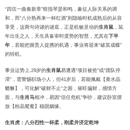
“四弦一曲奏新章”暗指琴瑟和鸣，象征人际关系的调
和，而“八分熟再来一杯红酒”则隐喻时机成熟后的从容
享受，这两句诗谜的谜底，正是机敏灵动的
生肖鼠
，鼠
年出生之人，天生具备审时度势的智慧，尤其在
下半
年
，若能把握贵人提携的机遇，事业将迎来“破茧成蝶”
的转机。
事业运势上,29岁的
生肖鼠
易遭遇“项目被抢”或“团队停
滞”，需警惕职场小人，但41岁后，若能佩戴【黄水晶
貔貅】，可化解“破财不止”之困，催旺偏财，感情方
面，与
生肖马
相冲，易因“信任危机”争吵，建议卧室摆
放【粉晶鸳鸯】稳固姻缘。
生肖虎：八分烈性一杯柔，刚柔并济定乾坤