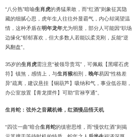
“八分熟”暗喻
生肖虎
的勇猛果敢，而“红酒”则象征其隐
藏的细腻心思，虎年生人往往外显霸气，内心却渴望温
情，这种矛盾在
明年龙年
尤为明显，部分人可能因“职场
边缘化”郁郁寡欢，但大多数人若能以柔克刚，反能“逆
风翻盘”。
35岁的
生肖虎
需注意“被领导责骂”，可佩戴【黑曜石虎
符】镇煞，感情上，与
生肖猴
相刑，
晚年
易因“性格差
异”疏离，建议悬挂【铜葫芦】吸纳和气，事业低谷期，
办公室放置【青龙摆件】可助“官禄亨通”。
生肖蛇：弦外之音藏机锋，红酒慢品悟天机
“四弦一曲”暗合
生肖蛇
的缜密思维，而“慢饮红酒”则揭
示其擅于等待时机的特质，蛇年之人
后半生
福泽深厚，