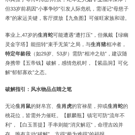
但33岁前易因“小事争吵”引发人际危机，需谨记“母慈子
孝”的家运关键，客厅摆放【九鱼图】可催旺家族和谐。
事业上,47岁的
生肖蛇
可能遭遇“遭打压”，但佩戴【绿幽
灵金字塔】能扭转“束手无策”之局，与
生肖猪
相冲者，
特定年龄段
（如29岁、53岁）需防“相冲之劫”，建议随
身携带【五帝钱】破解，感情危机时，【紫晶洞】可化
解“郁郁寡欢”之态。
破解指引：风水物品点睛之笔
无论
生肖鼠
的财帛宫、
生肖虎
的官禄星，抑或
生肖蛇
的
桃花位，皆需外力催旺。【麒麟瓶】镇宅可防“流年不
利”，【白玉菩提】手串则能“消灾解厄”，命理吉凶并
存，唯有主动“破解”，方得“极为难得”的福报。