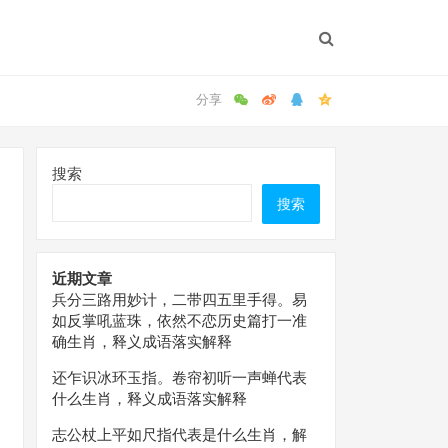
搜索
搜索
近期文章
兵分三路用妙计，二带四五里手得。易
如反掌吼蓝珠，依然不恋历史篇打一准
确生肖，释义成语落实解释
还乍识冰环玉指。卷帘初听一声蝉代表
什么生肖，释义成语落实解释
志公杖上平如尺指代表是什么生肖，解