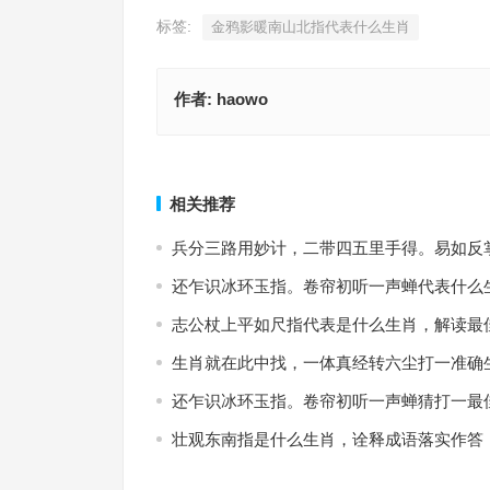
标签:
金鸦影暖南山北指代表什么生肖
作者:
haowo
荣华富贵今中事，金牛出门迎才神是什么生肖，独
牛刀割鸡指代表什么生肖，生肖诗词最佳指南
释释义
上一篇
相关推荐
兵分三路用妙计，二带四五里手得。易如反
还乍识冰环玉指。卷帘初听一声蝉代表什么
志公杖上平如尺指代表是什么生肖，解读最
生肖就在此中找，一体真经转六尘打一准确
还乍识冰环玉指。卷帘初听一声蝉猜打一最
壮观东南指是什么生肖，诠释成语落实作答