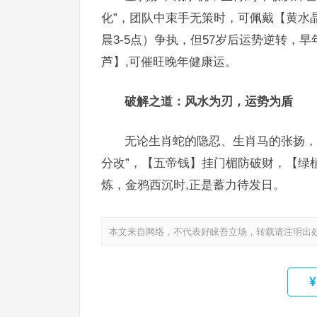
化”，团队中束手无策时，可佩戴【黄水
晨3-5点）争执，但57岁后运势逆转，
芦】,可催旺晚年健康运。
破解之道：风水为刃，运势为盾
无论生肖蛇的隐忍、生肖马的张扬，
分改”，【五帝钱】挂门楣防破财，【绿
炼，金鸦西沉时,正是蓄力待发日。
本文来自网络，不代表好睐吾立场，转载请注明出