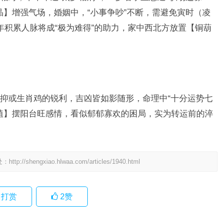
晶】增强气场，婚姻中，“小事争吵”不断，需避免寅时（凌
早年积累人脉将成“极为难得”的助力，家中西北方放置【铜葫
抑或生肖鸡的锐利，吉凶皆如影随形，命理中“十分运势七
植】摆阳台旺感情，看似郁郁寡欢的困局，实为转运前的淬
处：
http://shengxiao.hlwaa.com/articles/1940.html
打赏
2
赞