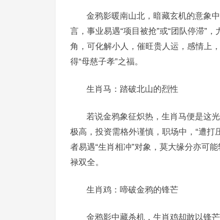
金鸦影暖南山北，暗藏玄机的意象中
言，事业易遇“项目被抢”或“团队停滞”
角，可化解小人，催旺贵人运，感情上，
得“母慈子孝”之福。
生肖马：踏破北山的烈性
若说金鸦象征炽热，生肖马便是这光
极高，投资需格外谨慎，职场中，“遭打
者易遇“生肖相冲”对象，莫大缘分亦可能转
禄双全。
生肖鸡：啼破金鸦的锋芒
金鸦影中藏杀机，生肖鸡却敢以锋芒相