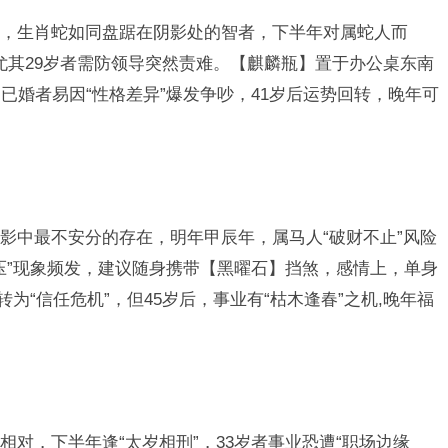
，生肖蛇如同盘踞在阴影处的智者，下半年对属蛇人而
，尤其29岁者需防领导突然责难。【麒麟瓶】置于办公桌东南
已婚者易因“性格差异”爆发争吵，41岁后运势回转，晚年可
影中最不安分的存在，明年甲辰年，属马人“破财不止”风险
压”现象频发，建议随身携带【黑曜石】挡煞，感情上，单身
为“信任危机”，但45岁后，事业有“枯木逢春”之机,晚年福
对，下半年逢“太岁相刑”，33岁者事业恐遭“职场边缘