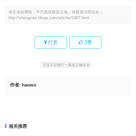
本文来自网络，不代表好睐吾立场，转载请注明出处：
http://shengxiao.hlwaa.com/articles/1907.html
打赏
3
赞
川流不息猜打一最佳正确生肖
作者:
haowo
鉴往知来猜打一最佳正确生肖，完美词语释义解释
川流不息打一精准什么正确生肖，生肖诗词最佳指南
上一篇
下一篇
相关推荐