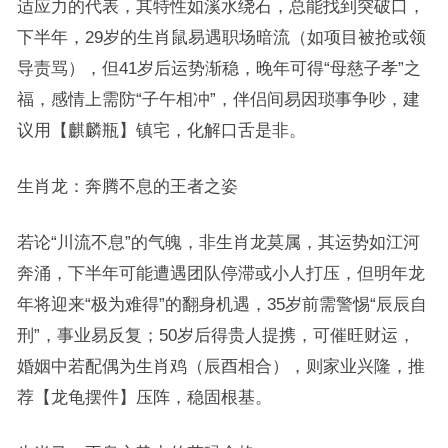
适应力的代表，其特性如溪水绕石，总能找到突破口，
下半年，29岁的生肖鼠易遇职场暗流（如项目被抢或领
导责骂），但41岁后运势渐稳，晚年可得“母慈子孝”之
福，感情上需防“子午相冲”，伴侣间易因琐事争吵，建
议用【麒麟瓶】镇宅，化解口舌是非。
生肖龙：奔腾不息的王者之姿
若论“川流不息”的气魄，非生肖龙莫属，其运势如江河
奔涌，下半年可能遭遇团队停滞或小人打压，但明年龙
年将迎来“极为难得”的翻身机遇，35岁前需警惕“辰辰自
刑”，事业易反复；50岁后得贵人提携，可催旺财运，
婚姻中若配偶为生肖鸡（辰酉相合），则家业兴隆，推
荐【龙龟摆件】压阵，稳固根基。