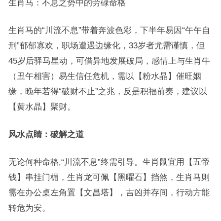
生肖马：不息之势中的劳碌命格
生肖马的“川流不息”带着奔波色彩，下半年易因“午午自
刑”郁郁寡欢，职场遭遇边缘化，33岁者尤需谨慎，但
45岁后驿马星动，可借异地发展破局，感情上与生肖牛
（丑午相害）易生信任危机，需以【粉水晶】催旺姻
缘，晚年若得“破财不止”之兆，反是积福前奏，建议以
【黄水晶】聚财。
风水点睛：破解之道
无论何种命格,“川流不息”终需引导。生肖鼠宜用【五帝
钱】串挂门楣，生肖龙可佩【黑曜石】挡煞，生肖马则
需在办公桌左角置【文昌塔】，吉凶并存间，行动方能
转危为安。