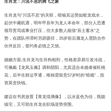
生肖龙：川流不息的腾飞之象
生肖龙与“川流不息”的关联，暗喻其运势如蛟龙戏水，
起伏中藏机遇，明年甲辰年为龙人本命年，部分人恐遭
领导责骂或事业打压，但大多数人能借“辰土蓄水”之
势，在团队停滞时另辟蹊径，35岁前后属龙人需防合作
伙伴反目，签约务必慎之又慎。
婚姻方面,生肖龙与生肖狗相刑，性格差异易引发冷战，
可佩戴【龙凤玉佩】调和阴阳，尤其适合未婚者催旺桃
花，后半生财运亨通，唯独需留意57岁时的“暗礁”，投
资莫贪快钱。
建议在书房放置【青龙琉璃像】，以水蓝色为佳，既能
镇宅，又可助生肖龙在职场逆势突围。