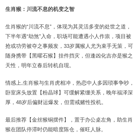
生肖猴：川流不息的机变之智
生肖猴的“川流不息”，体现为其灵活多变的处世之道，
下半年遇“劫煞”入命，职场可能遭遇小人作祟，项目被
抢或功劳被夺之事频发，33岁属猴人尤为束手无策，可
随身携带【黑曜石猴】挂件挡灾，但逢凶化吉亦是猴之
天性，明年立春后转机自现。
情感上,生肖猴与生肖虎相冲，热恋中人多因琐事争吵，
卧室床头放置【粉晶球】可缓解紧绷关系，晚年福泽深
厚，48岁后偏财运爆发，但需戒赌性投机。
最后推荐【金丝猴铜摆件】，置于办公桌左角，助生肖
猴在团队停滞时仍能暗度陈仓，催旺人脉。