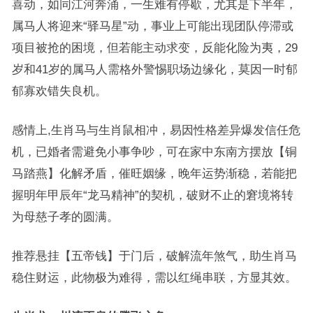
喜动，如同江河奔涌，一生难有停歇，尤其是下半年，
属马人将迎来“驿马星”动，事业上可能出现团队停滞或
项目被抢的困境，但若能主动求变，反能化险为夷，29
岁和41岁的属马人需格外警惕职场边缘化，莫因一时郁
郁寡欢错失良机。
感情上,生肖马与生肖鼠相冲，易因性格差异爆发信任危
机，已婚者需避免小事争吵，可在家中东南方摆放【铜
马踏燕】化解矛盾，催旺姻缘，晚年运势渐稳，若能把
握明年甲辰年“龙马精神”的契机，破财不止的窘境将转
为母慈子孝的圆满。
推荐悬挂【五帝钱】于门后，破解流年煞气，助生肖马
稳住财运，此物极为难得，需以红绳串联，方显其效。