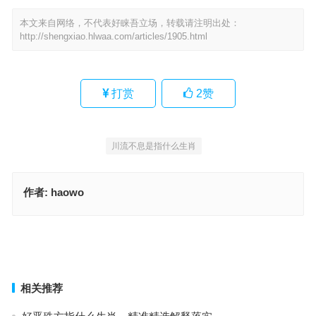
本文来自网络，不代表好睐吾立场，转载请注明出处：
http://shengxiao.hlwaa.com/articles/1905.html
打赏
2
赞
川流不息是指什么生肖
作者:
haowo
激浊扬清指代表是什么生肖，词语释义阐述落实
鉴往知来猜打一最佳正确生肖，完美词语释义解释
上一篇
下一篇
相关推荐