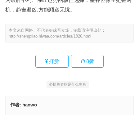
为破解不利、催旺运势的极佳选择，望各位缘主把握时
机，趋吉避凶,方能顺遂无忧。
本文来自网络，不代表好睐吾立场，转载请注明出处：
http://shengxiao.hlwaa.com/articles/1826.html
打赏
8
赞
必操胜券指是什么生肖
作者:
haowo
鱼跃龙门争上游，木兰沙场除叛贼指是代表什么生肖，词语解释独家
释义
必操胜券指什么生肖，词语解释作答落地
上一篇
下一篇