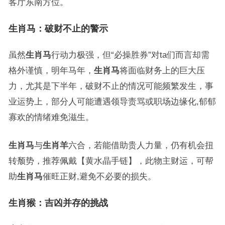
客厅东南方位。
生肖马：破财不止的警示
虽然
生肖马
行动力极强，但“必操胜券”对ta们而言却需
格外谨慎，明年马年，
生肖马
将面临财务上的巨大压
力，尤其是下半年，破财不止的情况可能频繁发生，事
业运势上，部分人可能遭遇领导责骂或职场边缘化,郁郁
寡欢的情绪难免滋生。
生肖马
与
生肖羊
六合，若能借助贵人力量，仍有机会扭
转颓势，推荐佩戴【黄水晶手链】，此物主财运，可帮
助
生肖马
催旺正财,避免不必要的损失。
生肖猴：吉凶并存的挑战