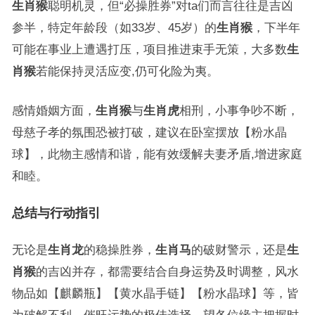
生肖猴
聪明机灵，但“必操胜券”对ta们而言往往是吉凶
参半，特定年龄段（如33岁、45岁）的
生肖猴
，下半年
可能在事业上遭遇打压，项目推进束手无策，大多数
生
肖猴
若能保持灵活应变,仍可化险为夷。
感情婚姻方面，
生肖猴
与
生肖虎
相刑，小事争吵不断，
母慈子孝的氛围恐被打破，建议在卧室摆放【粉水晶
球】，此物主感情和谐，能有效缓解夫妻矛盾,增进家庭
和睦。
总结与行动指引
无论是
生肖龙
的稳操胜券，
生肖马
的破财警示，还是
生
肖猴
的吉凶并存，都需要结合自身运势及时调整，风水
物品如【麒麟瓶】【黄水晶手链】【粉水晶球】等，皆