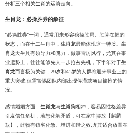
分析三个相关生肖的运势走向。
生肖龙：必操胜券的象征
“必操胜券”一词，通常用来形容稳操胜局、胜算在握的
状态，而在十二生肖中，
生肖龙
最能体现这一特质。
生
肖龙
天生具有领导力和魄力，做事雷厉风行，尤其在事
业运势上，往往能够先人一步抢占先机，下半年对于
生
肖龙
而言极为关键，29岁和41岁的人群将迎来事业上的
重大突破,但需警惕团队内部出现停滞或项目被抢的情
况。
感情婚姻方面，
生肖龙
与
生肖狗
相冲，容易因性格差异
引发信任危机，若想化解矛盾，可在家中摆放【麒麟
瓶】，此物有镇宅化煞、增进和谐之效,尤其适合放置在