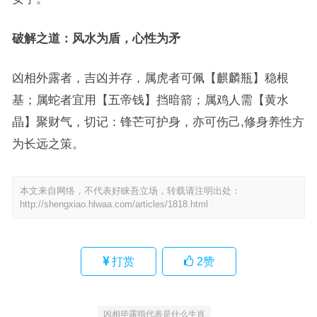
破解之道：风水为盾，心性为矛
凶相外露者，吉凶并存，属虎者可佩【麒麟瓶】稳根
基；属蛇者宜用【五帝钱】挡暗箭；属鸡人需【黄水
晶】聚财气，切记：锋芒可护身，亦可伤己,修身养性方
为长远之策。
本文来自网络，不代表好睐吾立场，转载请注明出处：
http://shengxiao.hlwaa.com/articles/1818.html
打赏
2
赞
凶相毕露指代表是什么生肖