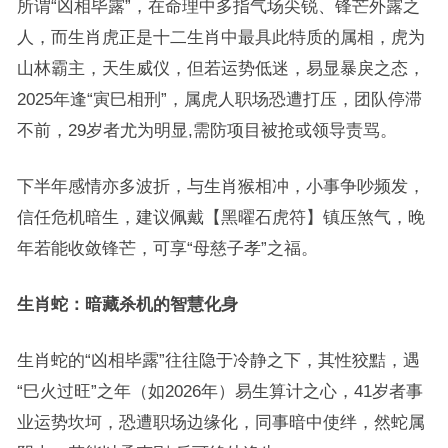
所谓“凶相毕露”，在命理中多指气场尖锐、锋芒外露之
人，而生肖虎正是十二生肖中最具此特质的属相，虎为
山林霸主，天生威仪，但若运势低迷，易显暴戾之态，
2025年逢“寅巳相刑”，属虎人职场恐遭打压，团队停滞
不前，29岁者尤为明显,需防项目被抢或领导责骂。
下半年感情亦多波折，与生肖猴相冲，小事争吵频发，
信任危机暗生，建议佩戴【黑曜石虎符】镇压煞气，晚
年若能收敛锋芒，可享“母慈子孝”之福。
生肖蛇：暗藏杀机的智慧化身
生肖蛇的“凶相毕露”往往隐于冷静之下，其性狡黠，遇
“巳火过旺”之年（如2026年）易生算计之心，41岁者事
业运势坎坷，恐遭职场边缘化，同事暗中使绊，然蛇属