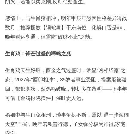
阴火，若能以柔克刚,反可绝处逢生。
感情上，与生肖猪相冲，明年甲辰年恐因性格差异冷战
数月，推荐摆放【铜蛇盘】于东南位，化解口舌是非，
晚年财运亨通，但需防“破财不止”之劫。
生肖鸡：锋芒过盛的啼鸣之兆
生肖鸡天生好胜，酉金之气过盛时，常显“凶相毕露”之
态，2027年“酉卯相冲”，35岁者事业受阻，提案屡被驳
回，郁郁寡欢，然鸡鸣破晓，转机多在黎明——下半年
可借【金鸡报晓摆件】催旺贵人运。
婚姻中与生肖兔相刑，琐事争执不断，需以“退一步海阔
天空”自省，晚年若积善行德，子女缘分极为难得,家宅
安宁。