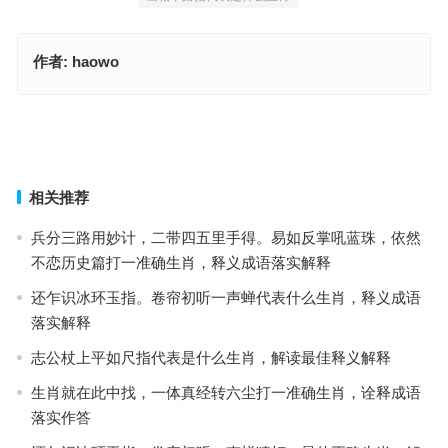
作者:
haowo
安土重迁不忘本，披发左衽迎旧人指是什么生肖，经典词语释义解释
拨云见日新风尚，美女又怀龙凤胎。荒郊野外雨纷纷，初始大地子午
逢指是代表什么生肖，经典词语释义解释
上一篇
下一篇
相关推荐
兵分三路用妙计，二带四五里手得。易如反掌吼蓝珠，依然
不恋历史篇打一准确生肖，释义成语落实解释
还乍识冰环玉指。卷帘初听一声蝉代表什么生肖，释义成语
落实解释
志公杖上平如尺指代表是什么生肖，解读最佳释义解释
生肖就在此中找，一体真经转六尘打一准确生肖，诠释成语
落实作答