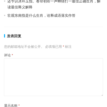
还乍识冰环玉指。卷帘初听一声蝉猜打一最佳正确生肖，解
读最佳释义解释
壮观东南指是什么生肖，诠释成语落实作答
发表回复
您的邮箱地址不会被公开。
必填项已用
*
标注
评论
*
显示名称
*