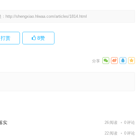
处：
http://shengxiao.hlwaa.com/articles/1814.html
打赏
8
赞
什么生
释义解析
下一篇
落实
26
阅读
0
评论
22
阅读
0
评论