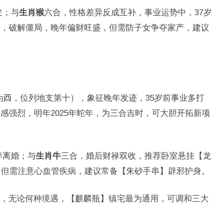
发；与
生肖猴
六合，性格差异反成互补，事业运势中，37岁
后，破解僵局，晚年偏财旺盛，但需防子女争夺家产，建议
鸡为酉，位列地支第十），象征晚年发迹，35岁前事业多打
感强烈，明年2025年蛇年，为三合吉时，可大胆开拓新项
异离婚；与
生肖牛
三合，婚后财禄双收，推荐卧室悬挂【龙
，但需注意心血管疾病，建议常备【朱砂手串】辟邪护身。
，无论何种境遇，【麒麟瓶】镇宅最为通用，可调和三大