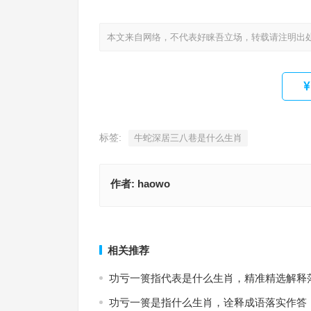
本文来自网络，不代表好睐吾立场，转载请注明出
标签:
牛蛇深居三八巷是什么生肖
作者:
haowo
牛蛇深居三八巷，数枝梅低临水畔，夸多斗靡指是
肖，词语解释独家释义
凶相毕露指是什么生肖，成语最佳
上一篇
相关推荐
功亏一篑指代表是什么生肖，精准精选解释
功亏一篑是指什么生肖，诠释成语落实作答