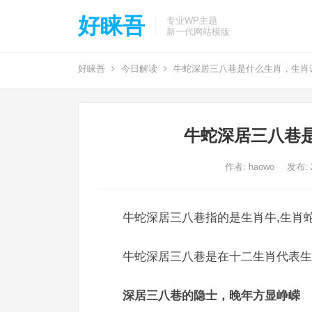
好睐吾
专业WP主题
新一代网站模版
好睐吾
今日解读
牛蛇深居三八巷是什么生肖，生肖
牛蛇深居三八巷
作者:
haowo
发布: 2
牛蛇深居三八巷指的是生肖牛,生肖蛇
牛蛇深居三八巷是在十二生肖代表生
深居三八巷的隐士，晚年方显峥嵘