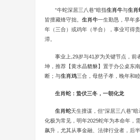
“牛蛇深居三八巷”暗指
生肖牛
与
生肖
皆擅藏锋守拙。
生肖牛
一生勤恳，早年多
年（三合）或鸡年（半合），事业可得
滞。
事业上,29岁与41岁为关键节点，
坤，推荐【黄水晶貔貅】置于办公桌东
断；与
生肖鸡
三合，母慈子孝，晚年和
生肖蛇：蛰伏三冬，一朝化龙
生肖蛇
天生擅谋，但“深居三八巷”
化极为常见，明年2025蛇年为本命年，
飙升，尤其从事金融、法律行业者，后