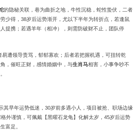
蛇
的隐秘关联，巷为曲折之地，牛性沉稳，蛇性蛰伏，二者
劳少得，38岁后运势渐开，尤以下半年为转折点，若逢鼠
贵人提携；若遇羊年（相冲），则需防破财不止，团队停
前者易遭领导责骂，郁郁寡欢；后者若把握机遇，可扭转乾
南角，催旺正财，感情婚姻中，与
生肖马
相害，小事争吵不
睦。
暗示其早年运势低迷，30岁前多遇小人，项目被抢、职场边缘
需格外谨慎，可佩戴【黑曜石龙龟】化解太岁，45岁后运势
半生富足。