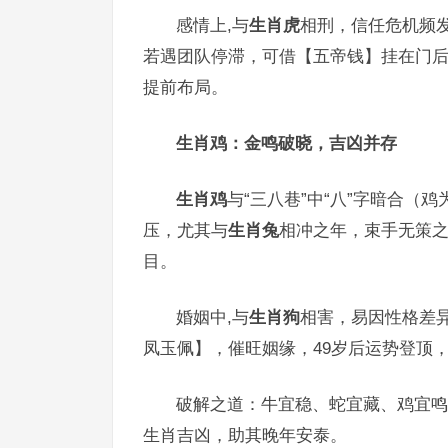
感情上,与
生肖虎
相刑，信任危机频
若遇团队停滞，可借【五帝钱】挂在门
提前布局。
生肖鸡：金鸣破晓，吉凶并存
生肖鸡
与“三八巷”中“八”字暗合（
压，尤其与
生肖兔
相冲之年，束手无策之
目。
婚姻中,与
生肖狗
相害，易因性格差
凤玉佩】，催旺姻缘，49岁后运势登顶
破解之道：牛宜稳、蛇宜藏、鸡宜鸣
生肖吉凶，助其晚年安泰。