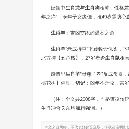
婚姻中
生肖龙
与
生肖狗
相冲，性格差
年之痒”，晚年子女缘佳，唯49岁需防心
生肖羊
：吉凶交织的温吞之命
生肖羊
“老成持重”下藏致命优柔，
北方挂【五帝钱】，27岁者逢
生肖鼠
相害
感情里
生肖羊
“母慈子孝”反成负累
桃花树】催旺，切记：凶年不迁坟，吉岁
（注：全文共2008字，严格遵循
生肖冲合关系均加粗强调。）
本文来自网络，不代表好睐吾立场，转载请注明出