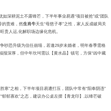
犹如深耕泥土不露锋芒，下半年事业易遇“项目被抢”或“团队
导的责难，然
生肖牛
天生“母慈子孝”之性，家人反成破局关
旺贵人运,化解职场边缘化危机。
争吵恐升级为信任崩塌，若逢29岁未婚者，明年春季需格
年福报深厚，但中年坎坷需以【黄水晶】镇宅，方保“凶中藏
不胜寒”之相，下半年项目易遭打压，团队中常有“阳奉阴违”
“郁郁寡欢”之态，建议办公桌左摆【青龙印】,以锋芒破