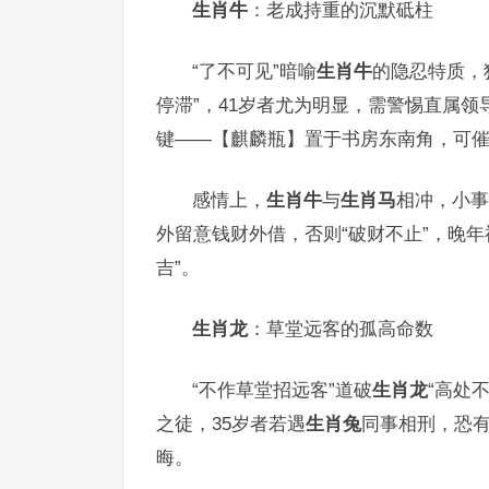
生肖牛
：老成持重的沉默砥柱
“了不可见”暗喻
生肖牛
的隐忍特质，
停滞”，41岁者尤为明显，需警惕直属领
键——【麒麟瓶】置于书房东南角，可催
感情上，
生肖牛
与
生肖马
相冲，小事
外留意钱财外借，否则“破财不止”，晚
吉”。
生肖龙
：草堂远客的孤高命数
“不作草堂招远客”道破
生肖龙
“高处
之徒，35岁者若遇
生肖兔
同事相刑，恐有
晦。