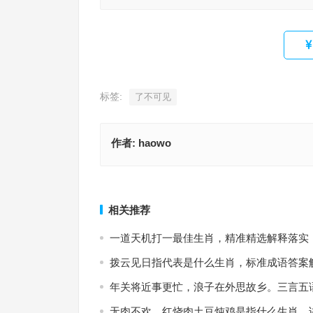
标签:
了不可见
作者:
haowo
数枝梅低临水畔，一枝竹叶如溪北，气喘如牛指是
里丑捧心打一准确生肖，词语解释最佳释义
肖，完美词语释义解释
上一篇
相关推荐
一道天机打一最佳生肖，精准精选解释落实
拨云见日指代表是什么生肖，标准成语答案
年关将近事更忙，浪子在外思故乡。三言五
无肉不欢，红烧肉土豆炖鸡是指什么生肖，