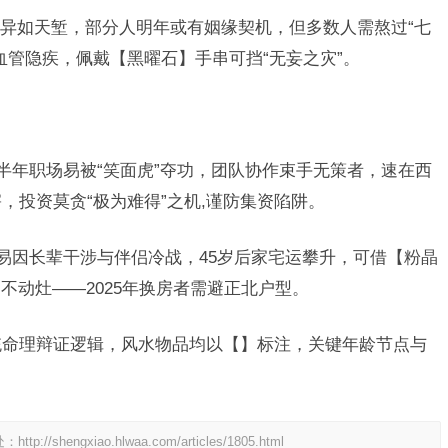
异如天堑，部分人明年或有姻缘契机，但多数人需熬过“七
血管隐疾，佩戴【黑曜石】手串可挡“无妄之灾”。
下半年职场易被“笑面虎”夺功，团队协作束手无策者，速在西
，投资莫贪“极为难得”之机,谨防集资陷阱。
，易因长辈干涉与伴侣冷战，45岁后家宅运攀升，可借【粉晶
不动灶——2025年换房者需避正北户型。
传统命理辩证逻辑，风水物品均以【】标注，关键年龄节点与
处：
http://shengxiao.hlwaa.com/articles/1805.html