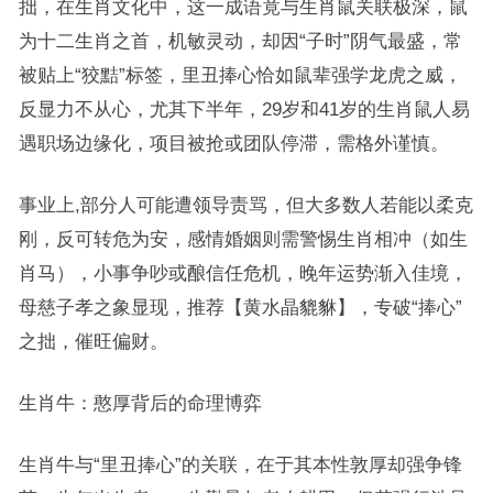
拙，在生肖文化中，这一成语竟与生肖鼠关联极深，鼠
为十二生肖之首，机敏灵动，却因“子时”阴气最盛，常
被贴上“狡黠”标签，里丑捧心恰如鼠辈强学龙虎之威，
反显力不从心，尤其下半年，29岁和41岁的生肖鼠人易
遇职场边缘化，项目被抢或团队停滞，需格外谨慎。
事业上,部分人可能遭领导责骂，但大多数人若能以柔克
刚，反可转危为安，感情婚姻则需警惕生肖相冲（如生
肖马），小事争吵或酿信任危机，晚年运势渐入佳境，
母慈子孝之象显现，推荐【黄水晶貔貅】，专破“捧心”
之拙，催旺偏财。
生肖牛：憨厚背后的命理博弈
生肖牛与“里丑捧心”的关联，在于其本性敦厚却强争锋