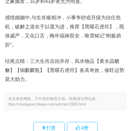
之象频发，31岁和43岁者尤为明显。
感情婚姻中,与生肖猴相冲，小事争吵或升级为信任危
机，破解之道在于以退为进，推荐【黑曜石虎符】，既
保威严，又化口舌，晚年福禄双全，唯需铭记“刚极易
折”。
结尾点睛：三大生肖吉凶并存，风水物品【黄水晶貔
貅】【铜麒麟瓶】【黑曜石虎符】各具奇效，催旺运势
莫大助力。
本文来自网络，不代表好睐吾立场，转载请注明出处：
http://shengxiao.hlwaa.com/articles/1803.html
打赏
4
赞