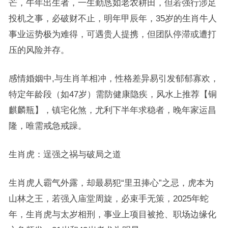
芒，牛年出生者，一生勤恳如老农耕田，但若强行涉足
投机之事，必破财不止，明年甲辰年，35岁的生肖牛人
事业运势极为难得，可遇贵人提携，但团队停滞或遭打
压的风险并存。
感情婚姻中,与生肖羊相冲，性格差异易引发郁郁寡欢，
特定年龄段（如47岁）需防健康隐疾，风水上推荐【铜
麒麟瓶】，镇宅化煞，尤利下半年求稳者，晚年家运昌
隆，唯需戒急戒躁。
生肖虎：逞强之祸与破局之道
生肖虎人霸气外露，却最易犯“里丑捧心”之忌，虎本为
山林之王，若强入庙堂周旋，必束手无策，2025年蛇
年，生肖虎与太岁相刑，事业上项目被抢、职场边缘化