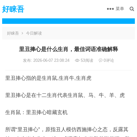
好睐吾
菜单
好睐吾
今日解读
里丑捧心是什么生肖，最佳词语准确解释
发布: 2026-06-07 23:08:24
53
阅读
0
评论
里丑捧心指的是生肖鼠,生肖牛,生肖虎
里丑捧心是在十二生肖代表生肖鼠、马、牛、羊、虎
生肖鼠：里丑捧心暗藏玄机
所谓“里丑捧心”，原指丑人模仿西施捧心之态，反露其