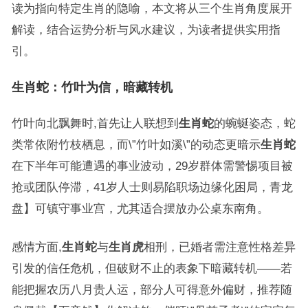
读为指向特定生肖的隐喻，本文将从三个生肖角度展开
解读，结合运势分析与风水建议，为读者提供实用指
引。
生肖蛇：竹叶为信，暗藏转机
竹叶向北飘舞时,首先让人联想到
生肖蛇
的蜿蜒姿态，蛇
类常依附竹枝栖息，而\”竹叶如溪\”的动态更暗示
生肖蛇
在下半年可能遭遇的事业波动，29岁群体需警惕项目被
抢或团队停滞，41岁人士则易陷职场边缘化困局，青龙
盘】可镇守事业宫，尤其适合摆放办公桌东南角。
感情方面,
生肖蛇
与
生肖虎
相刑，已婚者需注意性格差异
引发的信任危机，但破财不止的表象下暗藏转机——若
能把握农历八月贵人运，部分人可得意外偏财，推荐随