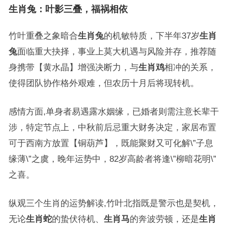
生肖兔：叶影三叠，福祸相依
竹叶重叠之象暗合
生肖兔
的机敏特质，下半年37岁
生肖
兔
面临重大抉择，事业上莫大机遇与风险并存，推荐随
身携带【黄水晶】增强决断力，与
生肖鸡
相冲的关系，
使得团队协作格外艰难，但农历十月后将现转机。
感情方面,单身者易遇露水姻缘，已婚者则需注意长辈干
涉，特定节点上，中秋前后忌重大财务决定，家居布置
可于西南方放置【铜葫芦】，既能聚财又可化解\”子息
缘薄\”之虞，晚年运势中，82岁高龄者将逢\”柳暗花明\”
之喜。
纵观三个生肖的运势解读,竹叶北指既是警示也是契机，
无论
生肖蛇
的蛰伏待机、
生肖马
的奔波劳顿，还是
生肖