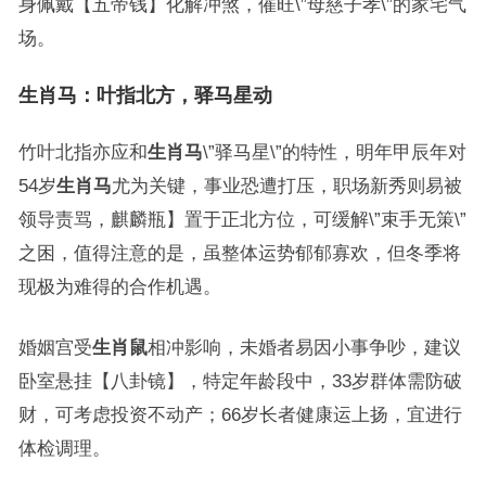
身佩戴【五帝钱】化解冲煞，催旺\”母慈子孝\”的家宅气
场。
生肖马：叶指北方，驿马星动
竹叶北指亦应和
生肖马
\”驿马星\”的特性，明年甲辰年对
54岁
生肖马
尤为关键，事业恐遭打压，职场新秀则易被
领导责骂，麒麟瓶】置于正北方位，可缓解\”束手无策\”
之困，值得注意的是，虽整体运势郁郁寡欢，但冬季将
现极为难得的合作机遇。
婚姻宫受
生肖鼠
相冲影响，未婚者易因小事争吵，建议
卧室悬挂【八卦镜】，特定年龄段中，33岁群体需防破
财，可考虑投资不动产；66岁长者健康运上扬，宜进行
体检调理。