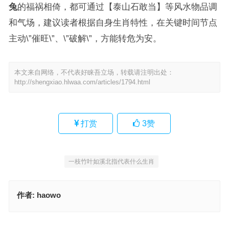
兔
的福祸相倚，都可通过【泰山石敢当】等风水物品调
和气场，建议读者根据自身生肖特性，在关键时间节点
主动\”催旺\”、\”破解\”，方能转危为安。
本文来自网络，不代表好睐吾立场，转载请注明出处：
http://shengxiao.hlwaa.com/articles/1794.html
打赏
3
赞
一枝竹叶如溪北指代表什么生肖
作者:
haowo
竹，竹子三支一片叶。无脚走路全靠跳。二小月）指是什么生肖，独
家词语解释释义
专心致志是什么生肖，经典词语释义解释