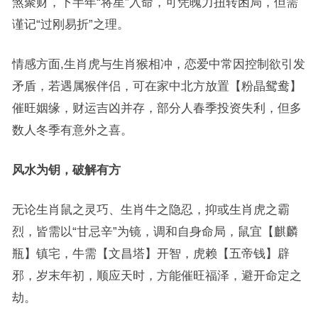
煞聚财，下半年“将星”入命，可凭魄力扭转困局，但需
谨记“过刚易折”之理。
情感方面,生肖虎与生肖猴相冲，恋爱中常因控制欲引发
矛盾，若遇属猴伴侣，可在家中北方放置【粉晶鸳鸯】
催旺姻缘，财运吉凶并存，部分人春季投资失利，但多
数人冬季有意外之喜。
风水为钥，破解有方
无论生肖鼠之灵巧、生肖牛之隐忍，抑或生肖虎之霸
烈，皆需以“甘忌辛”为镜，调和自身命局，鼠宜【麒麟
瓶】镇宅，牛需【文昌塔】开智，虎赖【五帝钱】辟
邪，岁末年初，顺应天时，方能催旺福泽，避开命定之
劫。