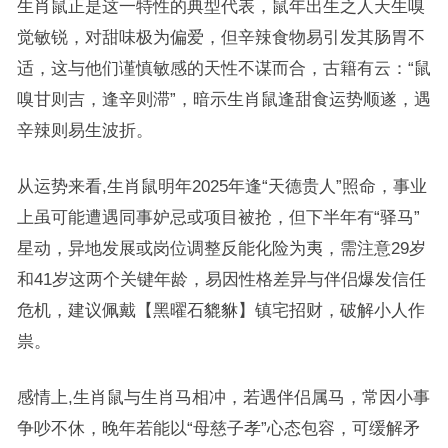
生肖鼠正是这一特性的典型代表，鼠年出生之人天生嗅
觉敏锐，对甜味极为偏爱，但辛辣食物易引发其肠胃不
适，这与他们谨慎敏感的天性不谋而合，古籍有云：“鼠
嗅甘则吉，逢辛则滞”，暗示生肖鼠逢甜食运势顺遂，遇
辛辣则易生波折。
从运势来看,生肖鼠明年2025年逢“天德贵人”照命，事业
上虽可能遭遇同事妒忌或项目被抢，但下半年有“驿马”
星动，异地发展或岗位调整反能化险为夷，需注意29岁
和41岁这两个关键年龄，易因性格差异与伴侣爆发信任
危机，建议佩戴【黑曜石貔貅】镇宅招财，破解小人作
祟。
感情上,生肖鼠与生肖马相冲，若遇伴侣属马，常因小事
争吵不休，晚年若能以“母慈子孝”心态包容，可缓解矛