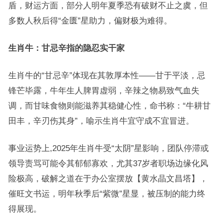
盾，财运方面，部分人明年夏季恐有破财不止之虞，但
多数人秋后得“金匮”星助力，偏财极为难得。
生肖牛：甘忌辛指的隐忍实干家
生肖牛的“甘忌辛”体现在其敦厚本性——甘于平淡，忌
锋芒毕露，牛年生人脾胃虚弱，辛辣之物易致气血失
调，而甘味食物则能滋养其稳健心性，命书称：“牛耕甘
田丰，辛刃伤其身”，喻示生肖牛宜守成不宜冒进。
事业运势上,2025年生肖牛受“太阴”星影响，团队停滞或
领导责骂可能令其郁郁寡欢，尤其37岁者职场边缘化风
险极高，破解之道在于办公室摆放【黄水晶文昌塔】，
催旺文书运，明年秋季后“紫微”星显，被压制的能力终
得展现。