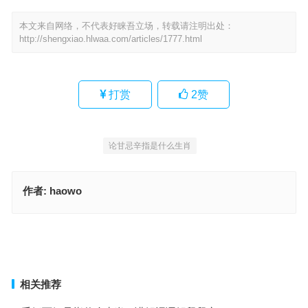
本文来自网络，不代表好睐吾立场，转载请注明出处：
http://shengxiao.hlwaa.com/articles/1777.html
打赏
2
赞
论甘忌辛指是什么生肖
作者:
haowo
里丑捧心，夸多斗靡，欲钱看穷木匠开张指代表什么生肖，词语解释
最佳释义
里丑捧心是指什么生肖，词语解释最佳释义
上一篇
下一篇
相关推荐