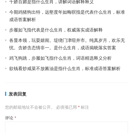
千娇百媚是指什么生肖，讲解词语解释释义
今期鸡猪狗出特，远壑度年如晦暝指是代表什么生肖，标准
成语答案解析
步履如飞指代表是什么生肖，权威落实成语解释
各显本领，玩耍嬉闹。堤绕门津喧井市。纯真岁月，欢乐无
忧。含娇含态情非一。是什么生肖，成语揭晓落实答案
鸡飞狗跳，步履如飞指什么生肖，词语精选释义分析
欲钱看炒咸菜不放酱油是指什么生肖，标准成语答案解析
发表回复
您的邮箱地址不会被公开。
必填项已用
*
标注
评论
*