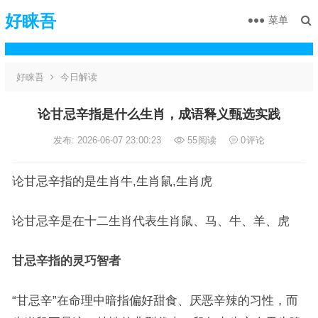
好睐吾
菜单
好睐吾
今日解读
论甘忌辛指是什么生肖，成语释义甄选实践
发布: 2026-06-07 23:00:23
55
阅读
0
评论
论甘忌辛指的是生肖牛,生肖鼠,生肖虎
论甘忌辛是在十二生肖代表生肖鼠、马、牛、羊、虎
甘忌辛指的灵巧智者
“甘忌辛”在命理中暗指偏好甜食、厌恶辛辣的习性，而