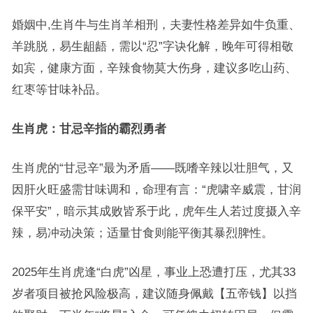
婚姻中,生肖牛与生肖羊相刑，夫妻性格差异如牛负重、
羊跳脱，易生龃龉，需以“忍”字诀化解，晚年可得相敬
如宾，健康方面，辛辣食物莫大伤身，建议多吃山药、
红枣等甘味补品。
生肖虎：甘忌辛指的霸烈勇者
生肖虎的“甘忌辛”最为矛盾——既嗜辛辣以壮胆气，又
因肝火旺盛需甘味调和，命理有言：“虎啸辛威震，甘润
保平安”，暗示其成败皆系于此，虎年生人若过度摄入辛
辣，易冲动决策；适量甘食则能平衡其暴烈脾性。
2025年生肖虎逢“白虎”凶星，事业上恐遭打压，尤其33
岁者项目被抢风险极高，建议随身佩戴【五帝钱】以挡