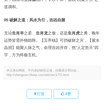
道调和。
05 破解之道：风水为引，吉凶自握
无论
生肖羊
之柔、
生肖龙
之傲，还是
生肖虎
之勇，晚年
运势皆需外物助阵。【五帝钱】可挡破财之灾，【紫水
晶洞】能聚人脉之气，命理吉凶并存，然“人定胜天”四
字，方为终极玄机。
本文来自网络，不代表好睐吾立场，转载请注明出处：
http://shengxiao.hlwaa.com/articles/1772.html
打赏
4
赞