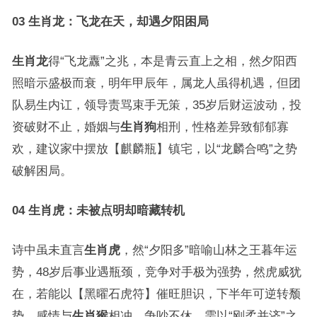
03 生肖龙：飞龙在天，却遇夕阳困局
生肖龙
得“飞龙纛”之兆，本是青云直上之相，然夕阳西
照暗示盛极而衰，明年甲辰年，属龙人虽得机遇，但团
队易生内讧，领导责骂束手无策，35岁后财运波动，投
资破财不止，婚姻与
生肖狗
相刑，性格差异致郁郁寡
欢，建议家中摆放【麒麟瓶】镇宅，以“龙麟合鸣”之势
破解困局。
04 生肖虎：未被点明却暗藏转机
诗中虽未直言
生肖虎
，然“夕阳多”暗喻山林之王暮年运
势，48岁后事业遇瓶颈，竞争对手极为强势，然虎威犹
在，若能以【黑曜石虎符】催旺胆识，下半年可逆转颓
势，感情与
生肖猴
相冲，争吵不休，需以“刚柔并济”之