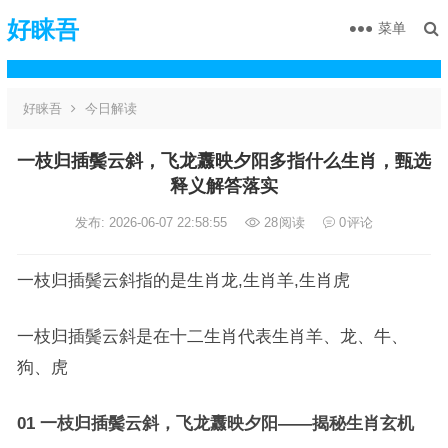
好睐吾
菜单
好睐吾
今日解读
一枝归插鬓云斜，飞龙纛映夕阳多指什么生肖，甄选
释义解答落实
发布: 2026-06-07 22:58:55
28
阅读
0
评论
一枝归插鬓云斜指的是生肖龙,生肖羊,生肖虎
一枝归插鬓云斜是在十二生肖代表生肖羊、龙、牛、
狗、虎
01 一枝归插鬓云斜，飞龙纛映夕阳——揭秘生肖玄机