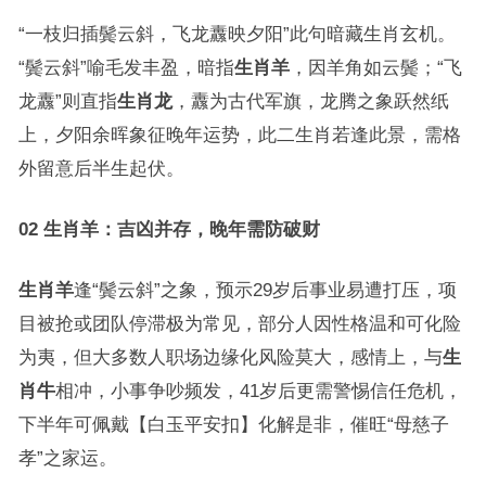
“一枝归插鬓云斜，飞龙纛映夕阳”此句暗藏生肖玄机。
“鬓云斜”喻毛发丰盈，暗指
生肖羊
，因羊角如云鬓；“飞
龙纛”则直指
生肖龙
，纛为古代军旗，龙腾之象跃然纸
上，夕阳余晖象征晚年运势，此二生肖若逢此景，需格
外留意后半生起伏。
02 生肖羊：吉凶并存，晚年需防破财
生肖羊
逢“鬓云斜”之象，预示29岁后事业易遭打压，项
目被抢或团队停滞极为常见，部分人因性格温和可化险
为夷，但大多数人职场边缘化风险莫大，感情上，与
生
肖牛
相冲，小事争吵频发，41岁后更需警惕信任危机，
下半年可佩戴【白玉平安扣】化解是非，催旺“母慈子
孝”之家运。