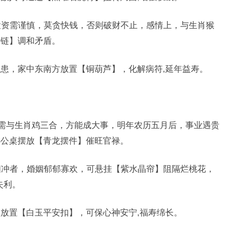
年投资需谨慎，莫贪快钱，否则破财不止，感情上，与生肖猴
手链】调和矛盾。
隐患，家中东南方放置【铜葫芦】，化解病符,延年益寿。
示需与生肖鸡三合，方能成大事，明年农历五月后，事业遇贵
办公桌摆放【青龙摆件】催旺官禄。
猪相冲者，婚姻郁郁寡欢，可悬挂【紫水晶帘】阻隔烂桃花，
失利。
室放置【白玉平安扣】，可保心神安宁,福寿绵长。