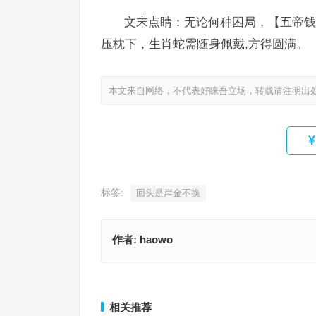
文末点睛：无论何种困局，【五帝钱
压枕下，生肖蛇需随身佩戴,方得圆满。
本文来自网络，不代表好睐吾立场，转载请注明出
标签:
回头是岸金不换
作者:
haowo
嵌空石面标罗刹，东方情人两家亲指代表是什么生
梨雪东城又回春，清瘦花枝不奈寒指是代表什么生
释义落实解释
词语释义解释
上一篇
相关推荐