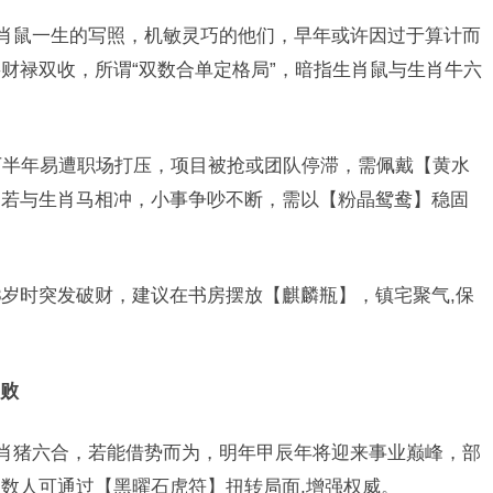
生肖鼠一生的写照，机敏灵巧的他们，早年或许因过于算计而
财禄双收，所谓“双数合单定格局”，暗指生肖鼠与生肖牛六
。
，下半年易遭职场打压，项目被抢或团队停滞，需佩戴【黄水
，若与生肖马相冲，小事争吵不断，需以【粉晶鸳鸯】稳固
3岁时突发破财，建议在书房摆放【麒麟瓶】，镇宅聚气,保
败
生肖猪六合，若能借势而为，明年甲辰年将迎来事业巅峰，部
数人可通过【黑曜石虎符】扭转局面,增强权威。