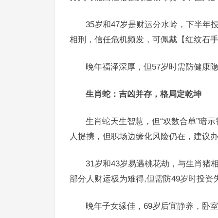
35岁和47岁是财运分水岭，下半
相刑，信任危机频发，可佩戴【红纹石
晚年福泽深厚，但57岁时需防健康
生肖蛇：吉凶并存，格局定乾坤
生肖蛇天生智慧，但“双数合单”暗
人提携，但职场边缘化风险仍在，建议
31岁和43岁易遇桃花劫，与生肖
部分人财运极为难得,但需防49岁时投资
晚年子女缘佳，69岁后宜静养，卧