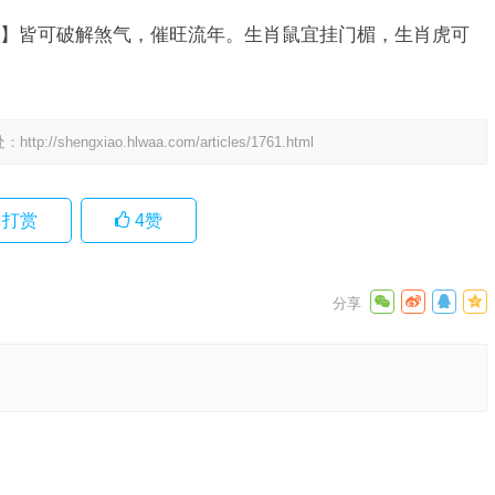
】皆可破解煞气，催旺流年。生肖鼠宜挂门楣，生肖虎可
处：
http://shengxiao.hlwaa.com/articles/1761.html
打赏
4
赞
肖，成语
肖，经典
下一篇