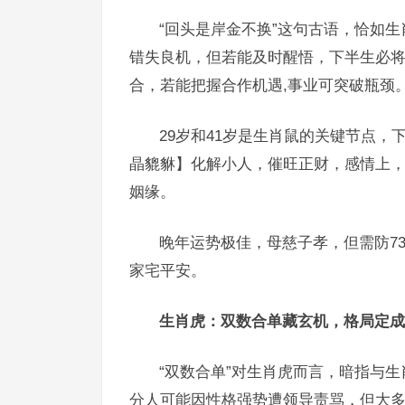
“回头是岸金不换”这句古语，恰如
错失良机，但若能及时醒悟，下半生必将
合，若能把握合作机遇,事业可突破瓶颈
29岁和41岁是生肖鼠的关键节点
晶貔貅】化解小人，催旺正财，感情上
姻缘。
晚年运势极佳，母慈子孝，但需防7
家宅平安。
生肖虎：双数合单藏玄机，格局定成
“双数合单”对生肖虎而言，暗指与
分人可能因性格强势遭领导责骂，但大多