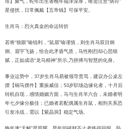
塔】聚气，蛇年出生者晚年福泽深厚，唯需注意“病符”
星侵扰，日常佩戴【五帝钱】可保平安。
生肖马：烈火真金的命运转折
若将“狼眼”喻锐利，“鼠眉”喻谨慎，则生肖马双目炯
炯、眉宇飞扬，恰合此矛盾气质，马性刚烈却心思细
腻，正如成语“龙马精神”所示,乃拼搏与智慧的化身。
事业运势中，37岁生肖马易被领导责骂，建议办公桌左
摆【铜马摆件】重振威信；53岁职场边缘化者，十月后
转机自现，感情婚姻方面，马与生肖羊六合，未婚者明
年七夕缘分极佳；已婚者若配偶属生肖鼠，相刑关系恐
引发冷战，需以【紫晶洞】稳定气场。
晚年逢“天解”星照耀，早年间破财不止者终得回报，卧