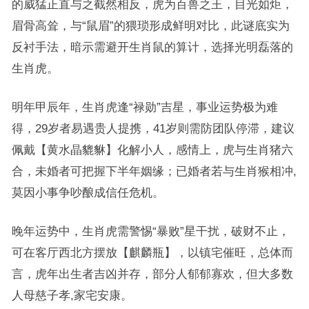
的威猛正直与之截然相反，虎为百兽之王，目光如炬，
眉骨高耸，与“鼠眉”的猥琐形成鲜明对比，此谜底实为
反衬手法，暗示需避开生肖鼠的算计，选择光明磊落的
生肖虎。
明年甲辰年，生肖虎逢“禄勋”吉星，事业运势极为难
得，29岁者易遇贵人提携，41岁则需防团队停滞，建议
佩戴【黄水晶貔貅】化解小人，感情上，虎与生肖猪六
合，未婚者可把握下半年姻缘；已婚者若与生肖猴相冲,
莫因小事争吵酿成信任危机。
晚年运势中，生肖虎需警惕“暴败”星干扰，破财不止，
可在客厅西北方摆放【麒麟瓶】，以镇宅催旺，总体而
言，虎年出生者吉凶并存，部分人郁郁寡欢，但大多数
人母慈子孝,家宅安康。