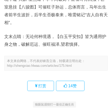
室悬挂【八骏图】可催旺子孙运，总体而言，马年出生
者前半生波折，后半生否极泰来，唯需铭记“吉人自有天
相”。
文末点睛：无论何种境遇，【白玉平安扣】皆为通用护
身之物，破解厄运、催旺福泽,望君慎择。
本文来自网络，不代表好睐吾立场，转载请注明出处：
http://shengxiao.hlwaa.com/articles/175.html
打赏
14
赞
狼眼鼠眉猜打一最佳正确生肖