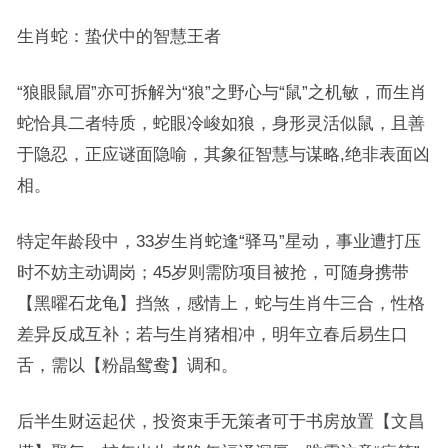
生肖蛇：蛰伏中的智慧王者
“狼眼鼠眉”亦可拆解为“狼”之野心与“鼠”之机敏，而生肖
蛇恰具二者特质，蛇眼冷峻如狼，身形灵活似鼠，且善
于隐忍，正应谜面隐喻，其象征智慧与谋略,绝非表面凶
相。
特定年龄段中，33岁生肖蛇逢“驿马”星动，事业遭打压
时不妨主动调岗；45岁则需防项目被抢，可随身携带
【黑曜石龙龟】挡煞，感情上，蛇与生肖牛三合，性格
差异反成互补；若与生肖猪相冲，明年立春后易生口
舌，需以【粉晶鸳鸯】调和。
后半生财运起伏，投资束手无策者可于书房放置【文昌