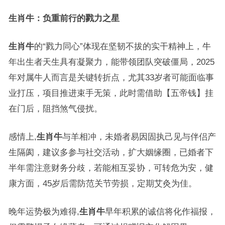
生肖牛：负重前行的戮力之星
生肖牛
的“戮力同心”体现在坚韧不拔的实干精神上，牛
年出生者天生具有凝聚力，能带领团队突破僵局，2025
年对属牛人而言是关键转折点，尤其33岁者可能面临事
业打压，项目推进束手无策，此时需借助【五帝钱】挂
在门后，阻挡煞气侵扰。
感情上,
生肖牛
与羊相冲，未婚者易因固执己见与伴侣产
生隔阂，建议多参与社交活动，扩大姻缘圈，已婚者下
半年需注意财务分歧，若能相互妥协，可转危为安，健
康方面，45岁后需防范关节劳损，定期艾灸为佳。
晚年运势极为难得,
生肖牛
早年积累的诚信将化作福报，