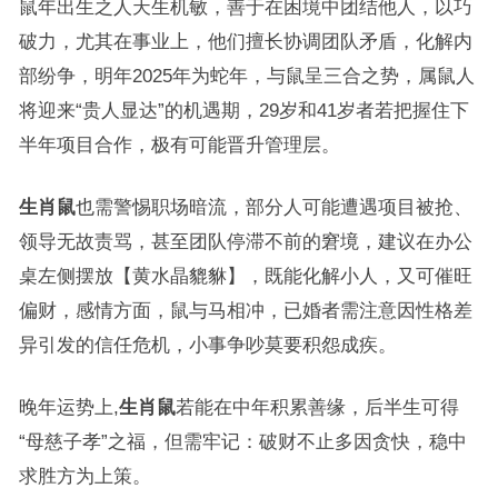
鼠年出生之人天生机敏，善于在困境中团结他人，以巧
破力，尤其在事业上，他们擅长协调团队矛盾，化解内
部纷争，明年2025年为蛇年，与鼠呈三合之势，属鼠人
将迎来“贵人显达”的机遇期，29岁和41岁者若把握住下
半年项目合作，极有可能晋升管理层。
生肖鼠
也需警惕职场暗流，部分人可能遭遇项目被抢、
领导无故责骂，甚至团队停滞不前的窘境，建议在办公
桌左侧摆放【黄水晶貔貅】，既能化解小人，又可催旺
偏财，感情方面，鼠与马相冲，已婚者需注意因性格差
异引发的信任危机，小事争吵莫要积怨成疾。
晚年运势上,
生肖鼠
若能在中年积累善缘，后半生可得
“母慈子孝”之福，但需牢记：破财不止多因贪快，稳中
求胜方为上策。