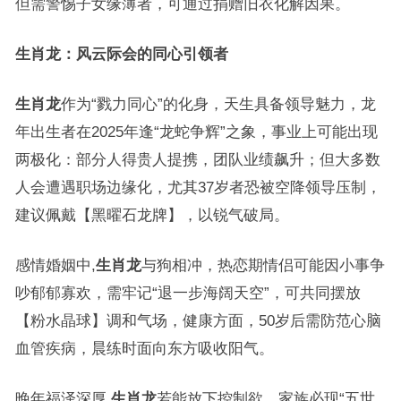
但需警惕子女缘薄者，可通过捐赠旧衣化解因果。
生肖龙：风云际会的同心引领者
生肖龙
作为“戮力同心”的化身，天生具备领导魅力，龙
年出生者在2025年逢“龙蛇争辉”之象，事业上可能出现
两极化：部分人得贵人提携，团队业绩飙升；但大多数
人会遭遇职场边缘化，尤其37岁者恐被空降领导压制，
建议佩戴【黑曜石龙牌】，以锐气破局。
感情婚姻中,
生肖龙
与狗相冲，热恋期情侣可能因小事争
吵郁郁寡欢，需牢记“退一步海阔天空”，可共同摆放
【粉水晶球】调和气场，健康方面，50岁后需防范心脑
血管疾病，晨练时面向东方吸收阳气。
晚年福泽深厚,
生肖龙
若能放下控制欲，家族必现“五世