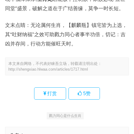
同堂”盛景，破解之道在于广结善缘，莫争一时长短。
文末点睛：无论属何生肖，【麒麟瓶】镇宅皆为上选，
其“吐财纳福”之效可助戮力同心者事半功倍，切记：吉
凶并存间，行动方能催旺天时。
本文来自网络，不代表好睐吾立场，转载请注明出处：
http://shengxiao.hlwaa.com/articles/1717.html
打赏
5
赞
戮力同心是什么生肖