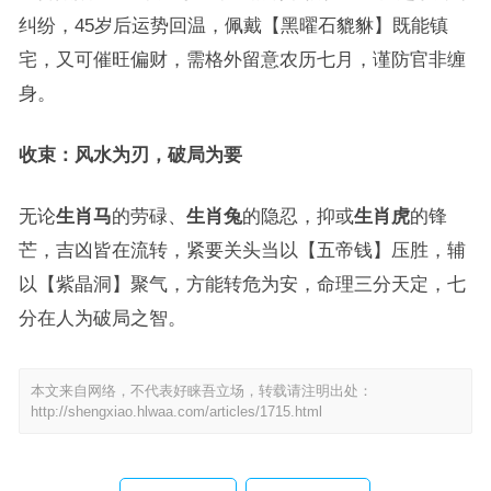
纠纷，45岁后运势回温，佩戴【黑曜石貔貅】既能镇
宅，又可催旺偏财，需格外留意农历七月，谨防官非缠
身。
收束：风水为刃，破局为要
无论
生肖马
的劳碌、
生肖兔
的隐忍，抑或
生肖虎
的锋
芒，吉凶皆在流转，紧要关头当以【五帝钱】压胜，辅
以【紫晶洞】聚气，方能转危为安，命理三分天定，七
分在人为破局之智。
本文来自网络，不代表好睐吾立场，转载请注明出处：
http://shengxiao.hlwaa.com/articles/1715.html