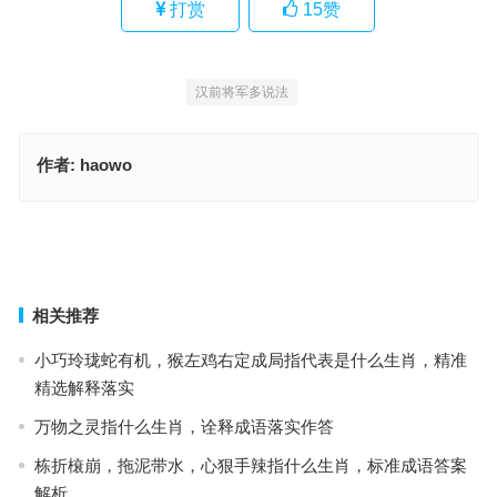
打赏
15
赞
汉前将军多说法
作者:
haowo
一马当先要看大，子午相冲不可信。有六有七名自合，星祥彩蝶有机
会指是代表什么生肖，词语解析解答落地
戮力同心指是什么生肖，词语解释独家释义
上一篇
下一篇
相关推荐
小巧玲珑蛇有机，猴左鸡右定成局指代表是什么生肖，精准
精选解释落实
万物之灵指什么生肖，诠释成语落实作答
栋折榱崩，拖泥带水，心狠手辣指什么生肖，标准成语答案
解析