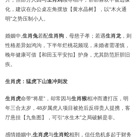
化，建议在办公桌左角摆放【黄水晶树】，以“木火通
明”之势压制小人。
婚姻中,
生肖兔
若配
生肖狗
，母慈子孝；若遇
生肖龙
，则
性格差异如鸿沟，下半年烂桃花频现，未婚者需谨慎，
晚年健康可借【和田玉平安扣】护身，尤其防范肝胆旧
疾。
生肖虎：猛虎下山逢冲则发
生肖虎
命带“将星”，却常因与
生肖猴
相冲而遭打压，明
年三合太岁，48岁属虎人项目被抢后反得贵人提携，客
厅悬挂【九鱼图】，可引“水生木”之局破解是非。
感情婚姻中,
生肖虎
与
生肖蛇
相刑，信任危机多起于财务