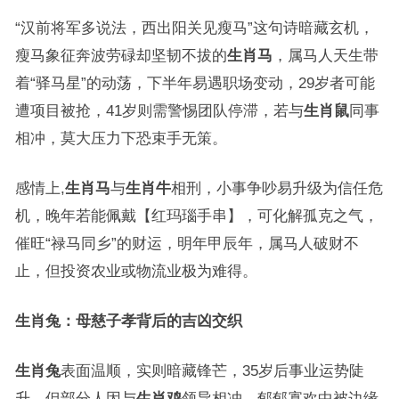
“汉前将军多说法，西出阳关见瘦马”这句诗暗藏玄机，
瘦马象征奔波劳碌却坚韧不拔的
生肖马
，属马人天生带
着“驿马星”的动荡，下半年易遇职场变动，29岁者可能
遭项目被抢，41岁则需警惕团队停滞，若与
生肖鼠
同事
相冲，莫大压力下恐束手无策。
感情上,
生肖马
与
生肖牛
相刑，小事争吵易升级为信任危
机，晚年若能佩戴【红玛瑙手串】，可化解孤克之气，
催旺“禄马同乡”的财运，明年甲辰年，属马人破财不
止，但投资农业或物流业极为难得。
生肖兔：母慈子孝背后的吉凶交织
生肖兔
表面温顺，实则暗藏锋芒，35岁后事业运势陡
升，但部分人因与
生肖鸡
领导相冲，郁郁寡欢中被边缘