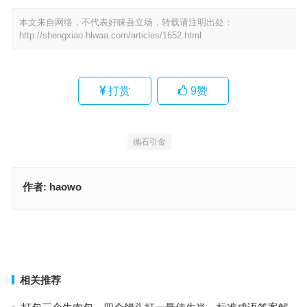
本文来自网络，不代表好睐吾立场，转载请注明出处：
http://shengxiao.hlwaa.com/articles/1652.html
打赏
9
赞
抛石引金
作者:
haowo
七尽龙文迥照莲指是什么生肖，词语解析解答落地
南山卧白额黄班指代表是什么生肖，释义解释全面落实
上一篇
下一篇
相关推荐