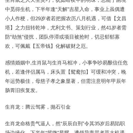
生肖鼠之人天生灵巧，犹如暗夜中的明珠，总能于困境
中觅得生机，下半年逢“天解”吉星入命，事业上虽偶遭
小人作梗，但29岁者若把握农历八月机遇，可借【文昌
塔】之力扭转乾坤，尤利文书、策划行业，然41岁者需
防“劫煞”侵扰，团队停滞或项目被抢时，切忌郁郁寡
欢，可佩戴【五帝钱】化解破财之厄。
感情婚姻中,生肖鼠与生肖马相冲，小事争吵易酿信任危
机，若逢伴侣属马，床头置【鸳鸯扣】可缓和冲突，晚
年运势极佳，母慈子孝之象显著，但需注意明年甲辰年
肠胃旧疾复发。
生肖龙：腾云驾雾，抛石引金
生肖龙命格贵气逼人，然“辰辰自刑”令其35岁后易陷职
场边缘化，下半年“紫微”星耀，遭领导责骂者莫大机遇