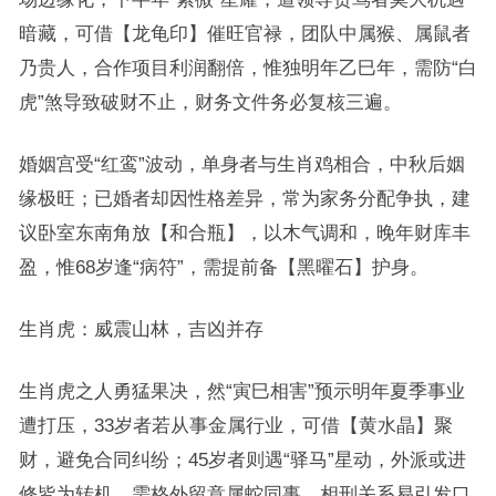
暗藏，可借【龙龟印】催旺官禄，团队中属猴、属鼠者
乃贵人，合作项目利润翻倍，惟独明年乙巳年，需防“白
虎”煞导致破财不止，财务文件务必复核三遍。
婚姻宫受“红鸾”波动，单身者与生肖鸡相合，中秋后姻
缘极旺；已婚者却因性格差异，常为家务分配争执，建
议卧室东南角放【和合瓶】，以木气调和，晚年财库丰
盈，惟68岁逢“病符”，需提前备【黑曜石】护身。
生肖虎：威震山林，吉凶并存
生肖虎之人勇猛果决，然“寅巳相害”预示明年夏季事业
遭打压，33岁者若从事金属行业，可借【黄水晶】聚
财，避免合同纠纷；45岁者则遇“驿马”星动，外派或进
修皆为转机，需格外留意属蛇同事，相刑关系易引发口