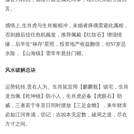
舌。
感情上,生肖虎与生肖猴相冲，未婚者择偶需避此属相，
否则婚后信任危机频发，推荐佩戴【红纹石】增强情
缘，后半生“禄存”星照，投资地产收益翻倍，但57岁忌
水险，【山海镇】需常年悬挂门楣。
风水破解总诀
运势轮转,贵在人为。生肖鼠宜用【麒麟瓶】镇宅，生肖
龙当佩【乾坤镜】防小人，生肖虎必备【虎眼石】助
威，三者若于冬至日同时摆放【三足金蟾】，来年财库
必如江河奔涌，切记：吉凶本无定数，破局之道，尽在
方寸之间。