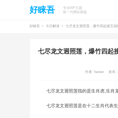
好睐吾
专业WP主题
新一代网站模版
好睐吾
今日解读
七尽龙文迥照莲，爆竹四起接五福
七尽龙文迥照莲，爆竹四起
作者:
haowo
发布: 2
七尽龙文迥照莲指的是生肖虎,生肖龙
七尽龙文迥照莲是在十二生肖代表生