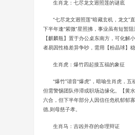
生肖龙：七尽龙文迥照莲的谜底
“七尽龙文迥照莲”暗藏玄机，龙文
下半年逢“紫微”星照拂，事业虽有短暂阻
【麒麟瓶】置于办公桌东南方，可化解小
者易因性格差异争吵，需用【粉晶球】
生肖虎：爆竹四起接五福的象征
“爆竹”谐音“爆虎”，暗喻生肖虎，五
但需警惕团队停滞或职场边缘化。【黄水
六合，但下半年部分人因信任危机郁郁
德,则母慈子孝。
生肖马：吉凶并存的命理辩证