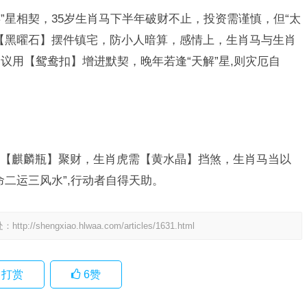
存”星相契，35岁生肖马下半年破财不止，投资需谨慎，但“太
【黑曜石】摆件镇宅，防小人暗算，感情上，生肖马与生肖
议用【鸳鸯扣】增进默契，晚年若逢“天解”星,则灾厄自
【麒麟瓶】聚财，生肖虎需【黄水晶】挡煞，生肖马当以
二运三风水”,行动者自得天助。
处：
http://shengxiao.hlwaa.com/articles/1631.html
打赏
6
赞