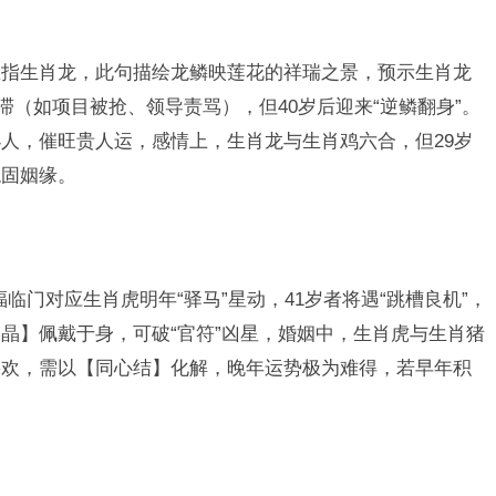
”直指生肖龙，此句描绘龙鳞映莲花的祥瑞之景，预示生肖龙
滞（如项目被抢、领导责骂），但40岁后迎来“逆鳞翻身”。
人，催旺贵人运，感情上，生肖龙与生肖鸡六合，但29岁
稳固姻缘。
福临门对应生肖虎明年“驿马”星动，41岁者将遇“跳槽良机”，
晶】佩戴于身，可破“官符”凶星，婚姻中，生肖虎与生肖猪
寡欢，需以【同心结】化解，晚年运势极为难得，若早年积