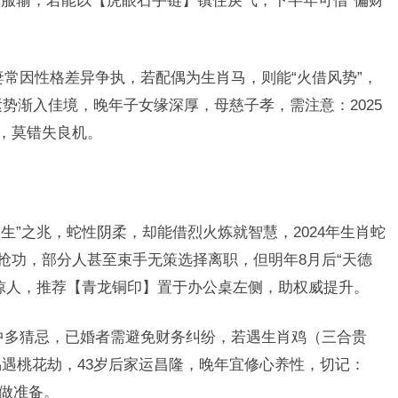
服输，若能以【虎眼石手链】镇住戾气，下半年可借“偏财
。
妻常因性格差异争执，若配偶为生肖马，则能“火借风势”，
运势渐入佳境，晚年子女缘深厚，母慈子孝，需注意：2025
脉，莫错失良机。
重生”之兆，蛇性阴柔，却能借烈火炼就智慧，2024年生肖蛇
被抢功，部分人甚至束手无策选择离职，但明年8月后“天德
惊人，推荐【青龙铜印】置于办公桌左侧，助权威提升。
中多猜忌，已婚者需避免财务纠纷，若遇生肖鸡（三合贵
易遇桃花劫，43岁后家运昌隆，晚年宜修心养性，切记：
早做准备。