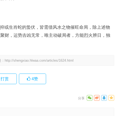
抑或生肖蛇的蛰伏，皆需借风水之物催旺命局，除上述物
煞聚财，运势吉凶无常，唯主动破局者，方能烈火辨日，独
处：
http://shengxiao.hlwaa.com/articles/1624.html
打赏
4
赞