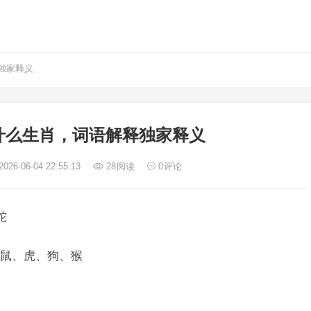
独家释义
什么生肖，词语解释独家释义
026-06-04 22:55:13
28
阅读
0
评论
蛇
鼠、虎、狗、猴