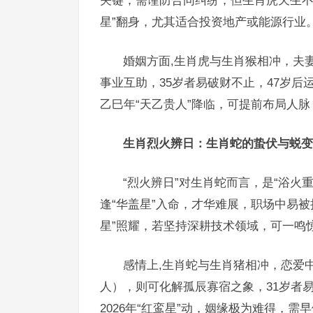
关键，需谨防合同纠纷，但生肖虎天生不
星”翻身，尤其适合投资地产或能源行业
婚姻方面,生肖虎与生肖猴相冲，夫
事业互助，35岁者易破财不止，47岁后
乙巳年“天乙贵人”降临，可提前布局人
生肖烈火辨日：生肖蛇的蛰伏与蜕变
“烈火辨日”对生肖蛇而言，是“浴火
逢“华盖星”入命，才华难展，职场中易
星”照耀，若坚持深耕技术领域，可一鸣
感情上,生肖蛇与生肖猪相冲，恋爱
人），则可化解孤辰寡宿之象，31岁者
2026年“红鸾星”动，姻缘极为难得，需