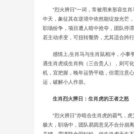
“烈火辨日”一词，常被用来形容生
中天，象征其在逆境中依然能绽放光芒，2
职场纷争，项目遭人暗中抢夺，团队停滞
若主动求变，可扭转颓势，尤其适合跨
感情上,生肖马与生肖鼠相冲，小事
遇生肖虎或生肖狗（三合贵人），则可化解
机，宜把握，晚年运势平稳，但需注意
运，破解小人作祟。
生肖烈火辨日：生肖虎的王者之怒
“烈火辨日”亦暗合生肖虎的霸气，虎
极大，职场中，团队易因意见不合分崩离