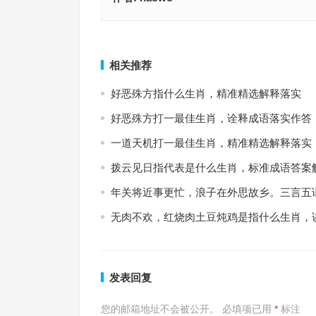
智者从容，略施小计。归盘烟磴恰如蜗。抛石引金
芳。按阔狭方能及丈。指代表是什么生肖，词语释
与众不同是什么生肖，词语解释最佳分析
答
上一篇
相关推荐
好恶殊方指什么生肖，精准精选解释落实
好恶殊方打一最佳生肖，诠释成语落实作答
一道天机打一最佳生肖，精准精选解释落实
拨云见日指代表是什么生肖，标准成语答案
年关将近事更忙，浪子在外思故乡。三言五
无肉不欢，红烧肉土豆炖鸡是指什么生肖，
发表回复
您的邮箱地址不会被公开。
必填项已用
*
标注