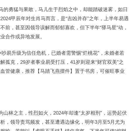
肖马的勇猛与果敢，马儿生于烈焰之中，却能踏破迷雾，如日
024甲辰年对生肖马而言，是“吉凶并存”之年，上半年易遇
不前，甚至因领导误解而郁郁寡欢，但下半年“驿马星”动，
行业合作或异地发展。
争吵易升级为信任危机，已婚者需警惕“烂桃花”，未婚者若
孤克，29岁者事业易受打压，41岁则迎来“财官双美”之
心血管健康，推荐【马踏飞燕摆件】置于书房，可催旺事业
为山林之主，性烈如火，2024年却逢“太岁相刑”，运势起伏
析，领导责骂频发，甚至遭遇边缘化，明年3月至5月尤为