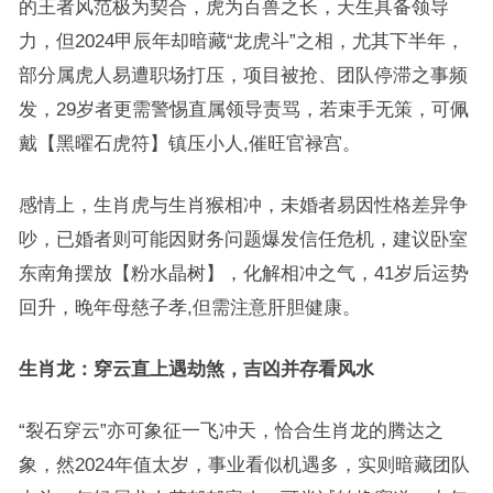
的王者风范极为契合，虎为百兽之长，天生具备领导
力，但2024甲辰年却暗藏“龙虎斗”之相，尤其下半年，
部分属虎人易遭职场打压，项目被抢、团队停滞之事频
发，29岁者更需警惕直属领导责骂，若束手无策，可佩
戴【黑曜石虎符】镇压小人,催旺官禄宫。
感情上，生肖虎与生肖猴相冲，未婚者易因性格差异争
吵，已婚者则可能因财务问题爆发信任危机，建议卧室
东南角摆放【粉水晶树】，化解相冲之气，41岁后运势
回升，晚年母慈子孝,但需注意肝胆健康。
生肖龙：穿云直上遇劫煞，吉凶并存看风水
“裂石穿云”亦可象征一飞冲天，恰合生肖龙的腾达之
象，然2024年值太岁，事业看似机遇多，实则暗藏团队