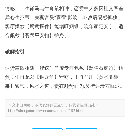
情感上，生肖马与生肖鼠相冲，恋爱中人多因社交圈差
异心生芥蒂；夫妻宫受“寡宿”影响，47岁后易感孤独，
客厅摆放【鸳鸯摆件】能增旺姻缘，晚年家宅安宁，适
合佩戴【翡翠平安扣】护身。
破解指引
运势吉凶相随，建议生肖虎专注佩戴【黑曜石虎符】镇
煞，生肖龙以【铜龙龟】守财，生肖马用【黄水晶貔
貅】聚气，风水之道，贵在顺势而为,莫待运衰方悔迟。
本文来自网络，不代表好睐吾立场，转载请注明出处：
http://shengxiao.hlwaa.com/articles/162.html