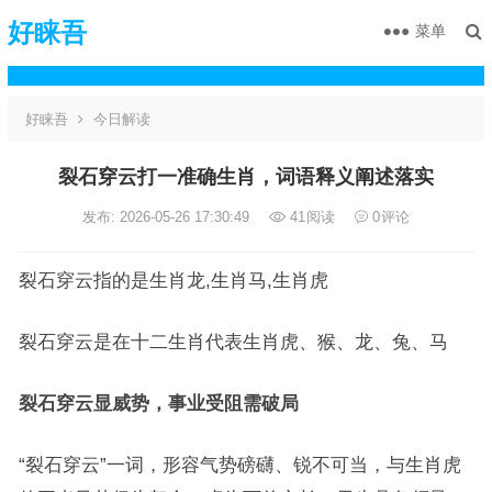
好睐吾
菜单
好睐吾
今日解读
裂石穿云打一准确生肖，词语释义阐述落实
发布: 2026-05-26 17:30:49
41
阅读
0
评论
裂石穿云指的是生肖龙,生肖马,生肖虎
裂石穿云是在十二生肖代表生肖虎、猴、龙、兔、马
裂石穿云显威势，事业受阻需破局
“裂石穿云”一词，形容气势磅礴、锐不可当，与生肖虎