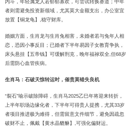
内斗，年轻属龙人若郁郁寡欢，可尝试转换赛道；中年
者则需避免投资新领域，尤其莫大金额支出，办公室宜
放置【铜龙龟】,稳守财库。
婚姻方面，生肖龙与生肖兔相害，未婚者若与兔年人相
恋，恐因小事反目；已婚者下半年易因子女教育争执，
床头悬挂【五帝钱】可缓解刑克，晚年福禄双全,但68岁
后需防心血管疾病。
生肖马：石破天惊转运时，催贵莫错失良机
“裂石”喻示破除障碍，生肖马2025乙巳年将迎来转折，
上半年职场边缘化者，下半年可得贵人提携，尤其33岁
者项目推进极为难得，但需留意文件细节，避免因疏忽
破财不止，佩戴【黄水晶貔貅】,可强化偏财运。