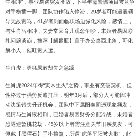
午相冲”，事业易遇突发变故，下半年需警惕项目被竞争
对手横插一脚，团队协作陷入停滞，29岁者可能遭遇领
导无故责骂，41岁者则面临职场边缘化风险，感情上，
与生肖马相冲，夫妻常因育儿观念争吵，未婚者易因彩
礼问题谈崩，推荐【麒麟瓶】置于办公桌西北角，可化
解小人，催旺贵人运。
生肖虎：勇猛果敢却失之急躁
生肖虎2024年得“寅木生火”之势，事业有突破契机，但
性格过于强势反遭打压，明年3月后，部分人可能因冲
动决策错失升迁机会，团队中下属阳奉阴违现象频发，
感情与生肖猴相刑，已婚者易因财务分配冷战，未婚者
恐遇短暂桃花劫，45岁以上者需注意关节旧疾复发，可
佩戴【黑曜石】手串挡煞，所谓“虎落平阳被犬欺”，此