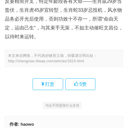
反要精简开支，特定年龄段各有天命——生肖鼠29岁当
蛰伏，生肖虎45岁宜转型，生肖蛇33岁忌投机，风水物
品务必开光后使用，否则功效十不存一，所谓“命由天
定，运由己生”，与其束手无策，不如主动催旺文昌位，
以待时来运转。
本文来自网络，不代表好睐吾立场，转载请注明出处：
http://shengxiao.hlwaa.com/articles/1614.html
打赏
5
赞
与众不同是指什么生肖
作者:
haowo