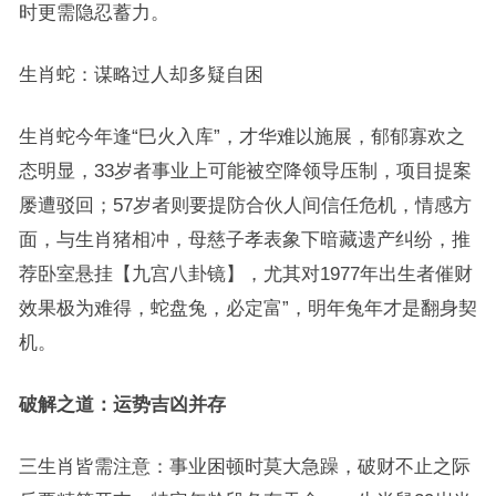
时更需隐忍蓄力。
生肖蛇：谋略过人却多疑自困
生肖蛇今年逢“巳火入库”，才华难以施展，郁郁寡欢之
态明显，33岁者事业上可能被空降领导压制，项目提案
屡遭驳回；57岁者则要提防合伙人间信任危机，情感方
面，与生肖猪相冲，母慈子孝表象下暗藏遗产纠纷，推
荐卧室悬挂【九宫八卦镜】，尤其对1977年出生者催财
效果极为难得，蛇盘兔，必定富”，明年兔年才是翻身契
机。
破解之道：运势吉凶并存
三生肖皆需注意：事业困顿时莫大急躁，破财不止之际