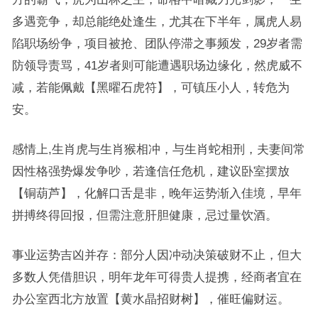
多遇竞争，却总能绝处逢生，尤其在下半年，属虎人易
陷职场纷争，项目被抢、团队停滞之事频发，29岁者需
防领导责骂，41岁者则可能遭遇职场边缘化，然虎威不
减，若能佩戴【黑曜石虎符】，可镇压小人，转危为
安。
感情上,生肖虎与生肖猴相冲，与生肖蛇相刑，夫妻间常
因性格强势爆发争吵，若逢信任危机，建议卧室摆放
【铜葫芦】，化解口舌是非，晚年运势渐入佳境，早年
拼搏终得回报，但需注意肝胆健康，忌过量饮酒。
事业运势吉凶并存：部分人因冲动决策破财不止，但大
多数人凭借胆识，明年龙年可得贵人提携，经商者宜在
办公室西北方放置【黄水晶招财树】，催旺偏财运。