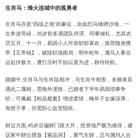
生肖马：烽火连城中的孤勇者
生肖马亦是“四战之地”的象征，命如烈马驰骋沙场，一
生奔波劳碌，35岁前多遇团队停滞、同事倾轧，尤其农
历五月、十一月，易因小人作祟郁郁寡欢，推荐随身携
带【五帝钱】，破除职场困局，明年蛇年，属马人事业
运起伏极大，遭打压时不妨以退为进，静待转机。
婚姻中,生肖马与生肖鼠相冲，与生肖牛相害，未婚者若
遇此二属相，需格外谨慎，已婚者下半年易因琐事争
吵，可佩戴【粉晶鸳鸯】增进柔情，晚年子女缘深厚，
母慈子孝，但需防心血管隐疾。
财运方面,45岁后偏财门路大开，投资地产极为难得，建
议家中财位摆放【紫晶洞】，聚气生财，忌与属鸡人合