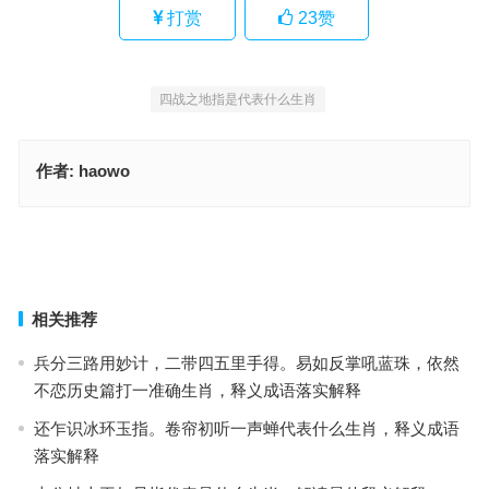
打赏
23
赞
四战之地指是代表什么生肖
作者:
haowo
使智使勇是什么生肖，词语解释独家释义
裂石穿云指是什么生肖，经典词语释义解释
上一篇
下一篇
相关推荐
兵分三路用妙计，二带四五里手得。易如反掌吼蓝珠，依然
不恋历史篇打一准确生肖，释义成语落实解释
还乍识冰环玉指。卷帘初听一声蝉代表什么生肖，释义成语
落实解释