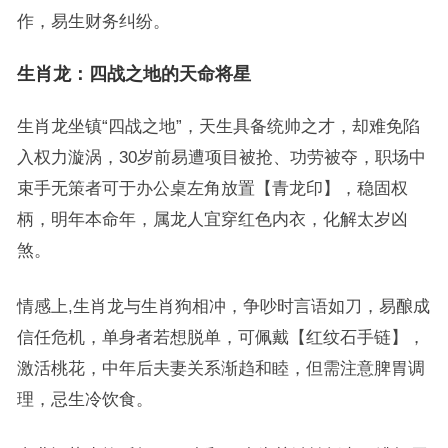
作，易生财务纠纷。
生肖龙：四战之地的天命将星
生肖龙坐镇“四战之地”，天生具备统帅之才，却难免陷
入权力漩涡，30岁前易遭项目被抢、功劳被夺，职场中
束手无策者可于办公桌左角放置【青龙印】，稳固权
柄，明年本命年，属龙人宜穿红色内衣，化解太岁凶
煞。
情感上,生肖龙与生肖狗相冲，争吵时言语如刀，易酿成
信任危机，单身者若想脱单，可佩戴【红纹石手链】，
激活桃花，中年后夫妻关系渐趋和睦，但需注意脾胃调
理，忌生冷饮食。