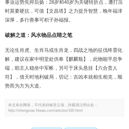
事业运势先抑后扬：28岁和40岁为关键转折点，遭打压
时莫要硬抗，可借【文昌塔】之力提升智慧，晚年福泽
深厚，多行善事可积子孙福报。
破解之道：风水物品点睛之笔
无论生肖虎、生肖马或生肖龙，四战之地的征伐终需化
解，建议在家中明堂处供奉【麒麟瓶】，此物能平息争
端，助主人稳坐中军帐，另可于床头悬挂【六合贵人
符】，借天时地利破局，切记：吉凶本就相生相克，顺
势而为方为大道。
本文来自网络，不代表好睐吾立场，转载请注明出处：
http://shengxiao.hlwaa.com/articles/160.html