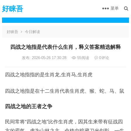
好睐吾
菜单
好睐吾
今日解读
四战之地指是代表什么生肖，释义答案精选解释
发布: 2026-05-26 17:30:28
55
阅读
0
评论
四战之地指指的是生肖龙,生肖马,生肖虎
四战之地指是在十二生肖代表生肖虎、猴、蛇、马、鼠
四战之地的王者之争
民间常将“四战之地”比作生肖虎，因其生来带有征战四
方的霸气，虎为山林之主，命格中暗藏刀光剑影，一生