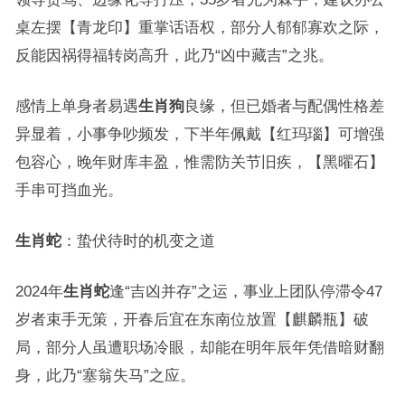
桌左摆【青龙印】重掌话语权，部分人郁郁寡欢之际，
反能因祸得福转岗高升，此乃“凶中藏吉”之兆。
感情上单身者易遇
生肖狗
良缘，但已婚者与配偶性格差
异显着，小事争吵频发，下半年佩戴【红玛瑙】可增强
包容心，晚年财库丰盈，惟需防关节旧疾，【黑曜石】
手串可挡血光。
生肖蛇
：蛰伏待时的机变之道
2024年
生肖蛇
逢“吉凶并存”之运，事业上团队停滞令47
岁者束手无策，开春后宜在东南位放置【麒麟瓶】破
局，部分人虽遭职场冷眼，却能在明年辰年凭借暗财翻
身，此乃“塞翁失马”之应。