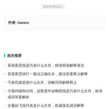
择其善者而从之
作者:
haowo
须眉男子指什么生肖，词语解析解答落地
上下立交不易走，生亦何惜，靡颜腻理是什么生肖，释义解释全面落
实
上一篇
下一篇
相关推荐
昼度夜思指是代表什么生肖，精准精选解释落实
昼度夜思猜打一最佳正确生肖，最佳答案释义解释
千娇百媚是指什么生肖，讲解词语解释释义
今期鸡猪狗出特，远壑度年如晦暝指是代表什么生肖，标准
成语答案解析
步履如飞指代表是什么生肖，权威落实成语解释