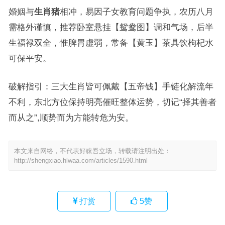
婚姻与
生肖猪
相冲，易因子女教育问题争执，农历八月
需格外谨慎，推荐卧室悬挂【鸳鸯图】调和气场，后半
生福禄双全，惟脾胃虚弱，常备【黄玉】茶具饮枸杞水
可保平安。
破解指引：三大生肖皆可佩戴【五帝钱】手链化解流年
不利，东北方位保持明亮催旺整体运势，切记“择其善者
而从之”,顺势而为方能转危为安。
本文来自网络，不代表好睐吾立场，转载请注明出处：
http://shengxiao.hlwaa.com/articles/1590.html
打赏
5
赞