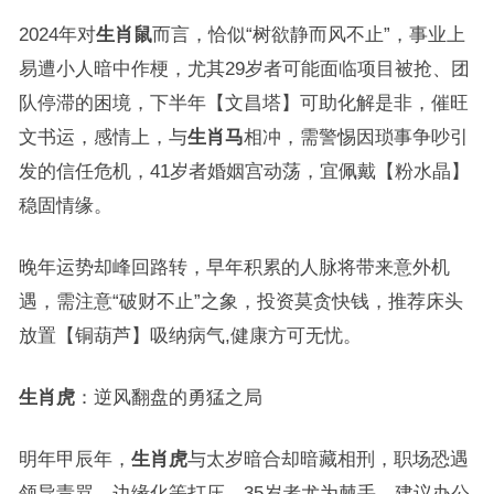
2024年对
生肖鼠
而言，恰似“树欲静而风不止”，事业上
易遭小人暗中作梗，尤其29岁者可能面临项目被抢、团
队停滞的困境，下半年【文昌塔】可助化解是非，催旺
文书运，感情上，与
生肖马
相冲，需警惕因琐事争吵引
发的信任危机，41岁者婚姻宫动荡，宜佩戴【粉水晶】
稳固情缘。
晚年运势却峰回路转，早年积累的人脉将带来意外机
遇，需注意“破财不止”之象，投资莫贪快钱，推荐床头
放置【铜葫芦】吸纳病气,健康方可无忧。
生肖虎
：逆风翻盘的勇猛之局
明年甲辰年，
生肖虎
与太岁暗合却暗藏相刑，职场恐遇
领导责骂、边缘化等打压，35岁者尤为棘手，建议办公