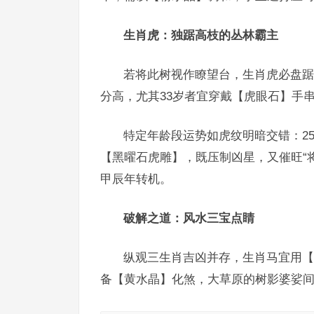
生肖虎：独踞高枝的丛林霸主
若将此树视作瞭望台，生肖虎必盘踞
分高，尤其33岁者宜穿戴【虎眼石】手
特定年龄段运势如虎纹明暗交错：2
【黑曜石虎雕】，既压制凶星，又催旺“将
甲辰年转机。
破解之道：风水三宝点睛
纵观三生肖吉凶并存，生肖马宜用【
备【黄水晶】化煞，大草原的树影婆娑间