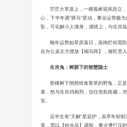
茫茫大草原上，一棵孤树迎风而立，
心，下半年遇“驿马”星动，事业运势极
坠，可化解小人缠身，感情上，与生肖鼠
晚年运势如草原落日，虽绚烂却需防
在办公桌左方摆放【铜马阵】，催旺贵人
生肖兔：树荫下的智慧隐士
那棵树下悄然啃食青草的野兔，正是
著，然与生肖鸡相刑，信任危机暗藏，3
安。
后半生有“天解”星庇护，虽早年郁
草，需以【粉水晶】调和，事业遭打压