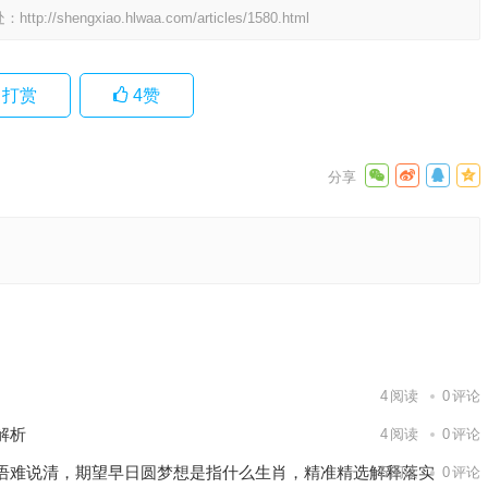
处：
http://shengxiao.hlwaa.com/articles/1580.html
打赏
4
赞
，美不胜
释义
全面落实
下一篇
4
阅读
0
评论
解析
4
阅读
0
评论
语难说清，期望早日圆梦想是指什么生肖，精准精选解释落实
5
阅读
0
评论