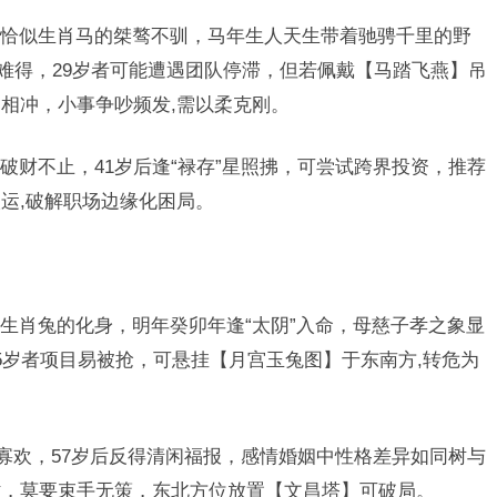
恰似生肖马的桀骜不驯，马年生人天生带着驰骋千里的野
为难得，29岁者可能遭遇团队停滞，但若佩戴【马踏飞燕】吊
相冲，小事争吵频发,需以柔克刚。
破财不止，41岁后逢“禄存”星照拂，可尝试跨界投资，推荐
运,破解职场边缘化困局。
生肖兔的化身，明年癸卯年逢“太阴”入命，母慈子孝之象显
5岁者项目易被抢，可悬挂【月宫玉兔图】于东南方,转危为
郁寡欢，57岁后反得清闲福报，感情婚姻中性格差异如同树与
时，莫要束手无策，东北方位放置【文昌塔】可破局。