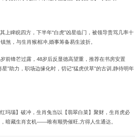
其上睥睨四方，下半年“白虎”凶星临门，被领导责骂几率十
串镇煞，与生肖猴相冲,婚事筹备易生波折。
5岁前锋芒过露，48岁后反显德高望重，推荐在书房安置
星”助力，职场边缘化时，切记“猛虎伏草”的古训,静待明年
红玛瑙】破冲，生肖兔当以【翡翠白菜】聚财，生肖虎必
，暗藏生肖玄机——唯有顺势催旺,方得人生通达。