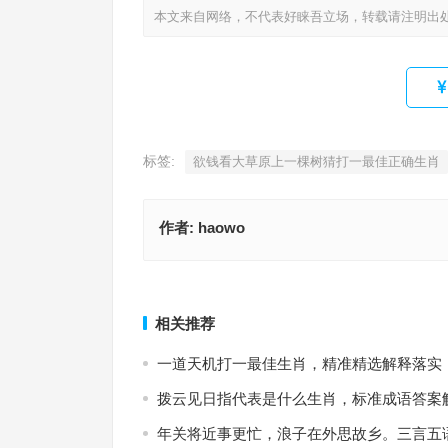
本文来自网络，不代表好睐吾立场，转载请注明出
标签:
欲钱看大草原上一棵树猜打一最佳正确生肖
作者:
haowo
财帛易求，浮生难偷，人生难言永无忧；珍惜眼前
收，凡尘俗世应看透。指什么生肖，独家词语解释
斜阳无语下西陵指是什么生肖，释义解释
上一篇
相关推荐
一道天机打一最佳生肖，精准精选解释落实
拨云见日指代表是什么生肖，标准成语答案
年关将近事更忙，浪子在外思故乡。三言五