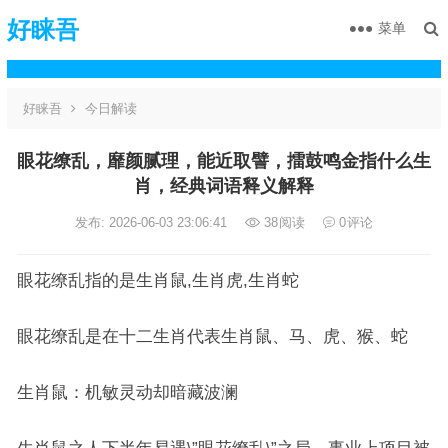
好睐吾
菜单
好睐吾
今日解读
眼花缭乱，靡颜腻理，能近取譬，擂鼓鸣金指什么生
肖，经典词语释义解释
发布: 2026-06-03 23:06:41
38
阅读
0
评论
眼花缭乱指的是生肖鼠,生肖虎,生肖蛇
眼花缭乱是在十二生肖代表生肖鼠、马、虎、猴、蛇
生肖鼠：机敏灵动却暗藏波澜