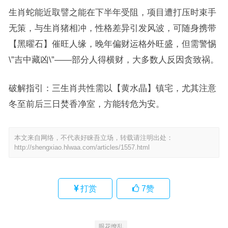
生肖蛇能近取譬之能在下半年受阻，项目遭打压时束手
无策，与生肖猪相冲，性格差异引发风波，可随身携带
【黑曜石】催旺人缘，晚年偏财运格外旺盛，但需警惕
\”吉中藏凶\”——部分人得横财，大多数人反因贪致祸。
破解指引：三生肖共性需以【黄水晶】镇宅，尤其注意
冬至前后三日焚香净室，方能转危为安。
本文来自网络，不代表好睐吾立场，转载请注明出处：
http://shengxiao.hlwaa.com/articles/1557.html
打赏
7
赞
眼花缭乱