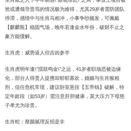
生肖鼠之人下半年易遇\”眼花缭乱\”之局，事业上项目被
抢或遭领导责骂的情况极为难得，尤其29岁者需防团队
停滞，感情中与生肖马相冲，小事争吵频发，可佩戴
【麒麟瓶】稳固气场，晚年若逢金水年份，破财不止之
象方能缓解。
生肖虎：威势逼人但吉凶参半
生肖虎明年逢\”擂鼓鸣金\”之运，41岁者职场恐被边缘
化，部分人得贵人提携却郁郁寡欢，婚姻与生肖猴相
刑，信任危机常现，建议卧室悬挂【五帝钱】破解，特
定年龄段（如53岁）需注意肝胆健康，莫大压力下母慈
子孝尤为珍贵。
生肖蛇：靡颜腻理反招是非