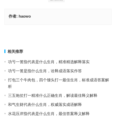
作者:
haowo
各有所长，毋须羡慕。全凭本能做得到。出水难游，稍安勿躁。矫健
敏捷足自豪！指是代表什么生肖，独家词语解释释义
能近取譬，擂鼓鸣金，白日当天三月半指是什么生肖，词语释义阐述
落实
上一篇
下一篇
相关推荐
功亏一篑指代表是什么生肖，精准精选解释落实
功亏一篑是指什么生肖，诠释成语落实作答
打包三个牛肉包，四个馒头打一最佳生肖，标准成语答案解
析
三五炮仗打一精准什么正确生肖，解读最佳释义解释
和气生财代表什么生肖，权威落实成语解释
水花压岸指代表是什么生肖，最佳答案释义解释