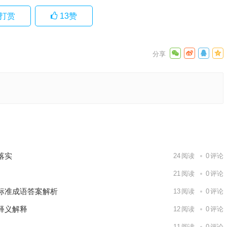
打赏
13
赞
生肖，甄
作答
下一篇
落实
24
阅读
0
评论
21
阅读
0
评论
标准成语答案解析
13
阅读
0
评论
释义解释
12
阅读
0
评论
11
阅读
0
评论