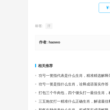
标签:
汗
作者:
haowo
今期生肖二三开，天上嫦娥赏桂花猜打一最佳正确
白日当天三月半指是代表什么生肖，词语释义落实
选释义解答落实
上一篇
相关推荐
功亏一篑指代表是什么生肖，精准精选解释
功亏一篑是指什么生肖，诠释成语落实作答
打包三个牛肉包，四个馒头打一最佳生肖，
三五炮仗打一精准什么正确生肖，解读最佳
和气生财代表什么生肖，权威落实成语解释