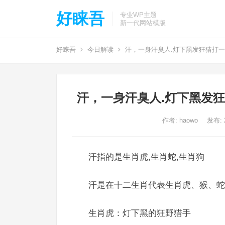
好睐吾
专业WP主题
新一代网站模版
好睐吾
今日解读
汗，一身汗臭人.灯下黑发狂猜打
汗，一身汗臭人.灯下黑发
作者:
haowo
发布: 2
汗指的是生肖虎,生肖蛇,生肖狗
汗是在十二生肖代表生肖虎、猴、蛇
生肖虎：灯下黑的狂野猎手