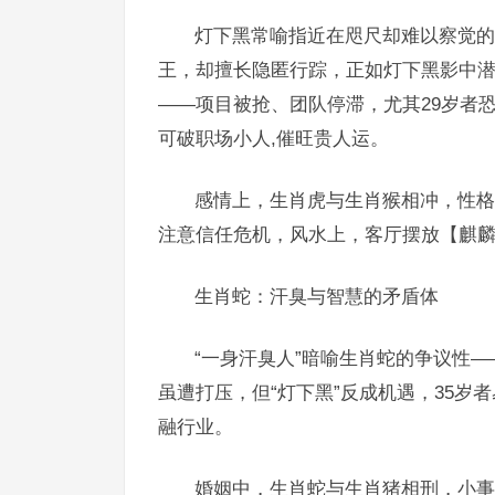
灯下黑常喻指近在咫尺却难以察觉的
王，却擅长隐匿行踪，正如灯下黑影中潜
——项目被抢、团队停滞，尤其29岁者
可破职场小人,催旺贵人运。
感情上，生肖虎与生肖猴相冲，性格
注意信任危机，风水上，客厅摆放【麒麟
生肖蛇：汗臭与智慧的矛盾体
“一身汗臭人”暗喻生肖蛇的争议性
虽遭打压，但“灯下黑”反成机遇，35岁
融行业。
婚姻中，生肖蛇与生肖猪相刑，小事