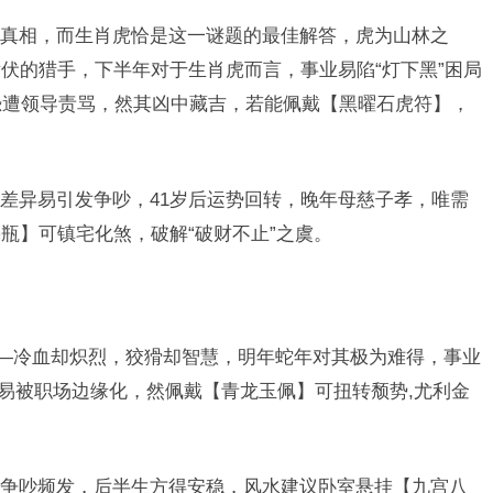
真相，而生肖虎恰是这一谜题的最佳解答，虎为山林之
伏的猎手，下半年对于生肖虎而言，事业易陷“灯下黑”困局
恐遭领导责骂，然其凶中藏吉，若能佩戴【黑曜石虎符】，
差异易引发争吵，41岁后运势回转，晚年母慈子孝，唯需
瓶】可镇宅化煞，破解“破财不止”之虞。
——冷血却炽烈，狡猾却智慧，明年蛇年对其极为难得，事业
者易被职场边缘化，然佩戴【青龙玉佩】可扭转颓势,尤利金
争吵频发，后半生方得安稳，风水建议卧室悬挂【九宫八