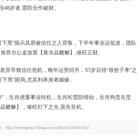
段48岁者,需防合作破财。
灯下黑”揭示其易被信任之人背叛，下半年事业运低迷，团队
，推荐办公桌放置【黄水晶貔貅】,催旺正财。
差异导致信任危机，晚年运势回升，57岁后得“母慈子孝”之
下黑”困局,尤其利单身者姻缘。
存”，生肖虎重事业转机，生肖蛇需防情劫，生肖狗贵在坚
晶貔貅】，催旺灯下之光,莫失良机。
处：
http://shengxiao.hlwaa.com/articles/1554.html