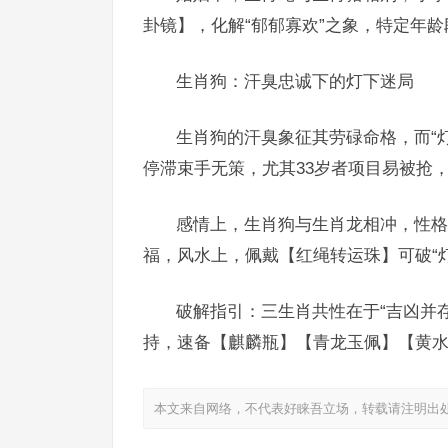
卦镜】，化解“郁郁寡欢”之象，特定年龄
生肖狗：汗臭忠诚下的灯下迷局
生肖狗的汗臭象征其劳碌命格，而“
停滞束手无策，尤其33岁者项目易被抢
感情上，生肖狗与生肖龙相冲，性格
福，风水上，佩戴【红绳转运珠】可破“灯
破解指引：三生肖共性在于“吉凶并
持，速备【麒麟瓶】【青龙玉佩】【黄水
本文来自网络，不代表好睐吾立场，转载请注明出