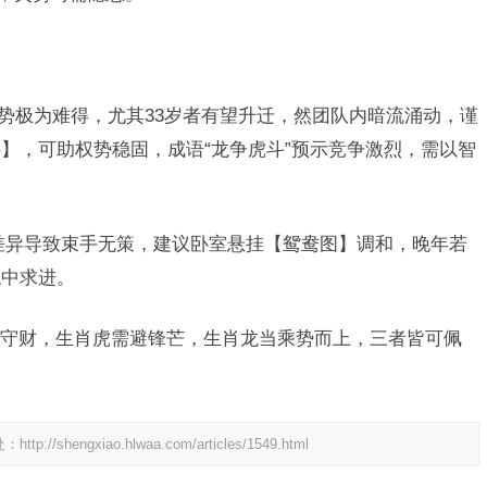
业运势极为难得，尤其33岁者有望升迁，然团队内暗流涌动，谨
】，可助权势稳固，成语“龙争虎斗”预示竞争激烈，需以智
差异导致束手无策，建议卧室悬挂【鸳鸯图】调和，晚年若
稳中求进。
守财，生肖虎需避锋芒，生肖龙当乘势而上，三者皆可佩
。
处：
http://shengxiao.hlwaa.com/articles/1549.html