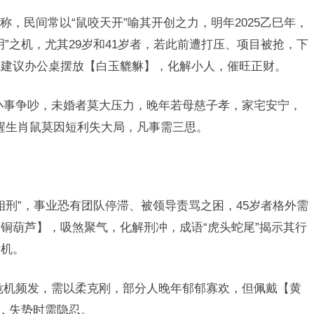
，民间常以“鼠咬天开”喻其开创之力，明年2025乙巳年，
”之机，尤其29岁和41岁者，若此前遭打压、项目被抢，下
，建议办公桌摆放【白玉貔貅】，化解小人，催旺正财。
小事争吵，未婚者莫大压力，晚年若母慈子孝，家宅安宁，
警醒生肖鼠莫因短利失大局，凡事需三思。
巳相刑”，事业恐有团队停滞、被领导责骂之困，45岁者格外需
铜葫芦】，吸煞聚气，化解刑冲，成语“虎头蛇尾”揭示其行
转机。
危机频发，需以柔克刚，部分人晚年郁郁寡欢，但佩戴【黄
训，失势时需隐忍。