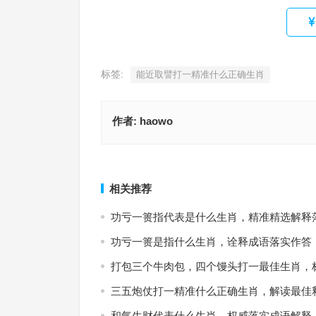
标签:
能近取譬打一精准什么正确生肖
作者:
haowo
靡颜腻理打一准确生肖，标准解析词语落实
眼花缭乱指是代表什么生肖，词语解释
上一篇
相关推荐
功亏一篑指代表是什么生肖，精准精选解释
功亏一篑是指什么生肖，诠释成语落实作答
打包三个牛肉包，四个馒头打一最佳生肖，
三五炮仗打一精准什么正确生肖，解读最佳
和气生财代表什么生肖，权威落实成语解释