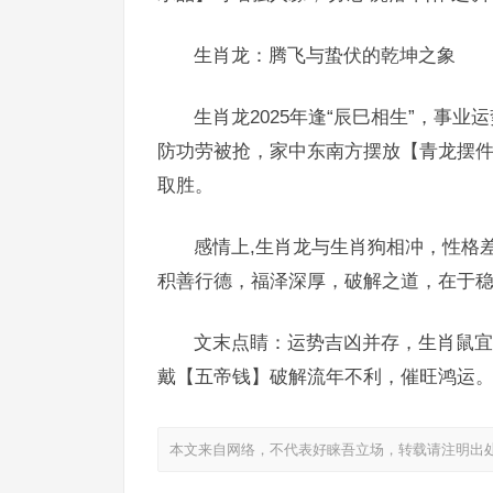
生肖龙：腾飞与蛰伏的乾坤之象
生肖龙2025年逢“辰巳相生”，事
防功劳被抢，家中东南方摆放【青龙摆件
取胜。
感情上,生肖龙与生肖狗相冲，性格
积善行德，福泽深厚，破解之道，在于
文末点睛：运势吉凶并存，生肖鼠宜
戴【五帝钱】破解流年不利，催旺鸿运
本文来自网络，不代表好睐吾立场，转载请注明出