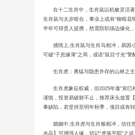
在十二生肖中，生肖鼠以机敏灵活著称
生肖鼠与太岁暗合，事业上或有“柳暗花明
半年可得贵人提携，然需防职场边缘化
感情上,生肖鼠与生肖马相冲，易因
可破“子息缘薄”之局，成语“鼠目寸光”
生肖虎：勇猛与隐患并存的山林之主
生肖虎象征权威，但2025年逢“寅
谨慎，投资易破财不止，推荐床头放置【
事缺陷，若坚持至明年秋季，项目或有
婚姻中,生肖虎与生肖猴相冲，信任
水晶】可增强人缘，切记“虎落平阳”之