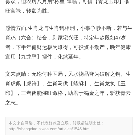
寡欢，但农历八月后“将星”降临，可借【青龙玉印】催
旺官禄，转颓为胜。
感情方面,生肖龙与生肖狗相刑，小事争吵不断，若与生
肖鸡（六合）结合，则家宅兴旺，特定年龄段如47岁
者，下半年偏财运极为难得，可投资不动产，晚年健康
宜用【九龙壁】摆件，化煞延年。
文末点睛：无论何种困局，风水物品皆为破解之钥。生
肖虎佩【虎符】、生肖马供【貔貅】、生肖龙执【玉
印】，三者皆能催旺命格，助君于鸣金之年，斩获青云
之志。
本文来自网络，不代表好睐吾立场，转载请注明出处：
http://shengxiao.hlwaa.com/articles/1545.html