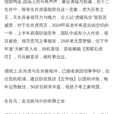
擂鼓鸣金,战场上的号角声声，象征勇猛与权威，在十二
生肖中，唯有生肖虎最能契合这一意象，虎为百兽之
王，天生具备领导力与魄力，古人以“虎啸风生”形容其
威势，对于生肖虎而言，2024甲辰龙年将是吉凶交织的
一年，上半年易遇职场竞争，团队中或有小人作祟，项
目被抢、领导责骂之事频发，29岁者尤需警惕，但下半
年逢“天解”星入命，转机显现，若能佩戴【黑曜石虎
符】，可化解是非，催旺事业运。
感情上,生肖虎与生肖猴相冲，已婚者易因琐事争吵，信
任危机暗涌，建议卧室悬挂【五帝钱】以缓和冲煞，晚
年运势极佳，50岁后财库丰盈，母慈子孝之象明显。
生肖马：金戈铁马中的奔腾之命