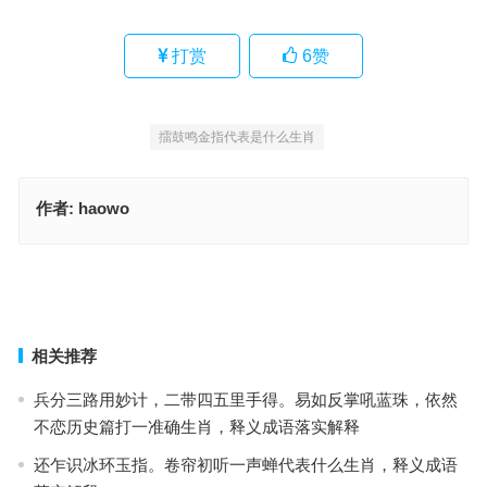
打赏
6
赞
擂鼓鸣金指代表是什么生肖
作者:
haowo
能近取譬指是什么生肖，甄选释义解答落实
眼花缭乱指是什么生肖，成语最佳释义解析
上一篇
下一篇
相关推荐
兵分三路用妙计，二带四五里手得。易如反掌吼蓝珠，依然
不恋历史篇打一准确生肖，释义成语落实解释
还乍识冰环玉指。卷帘初听一声蝉代表什么生肖，释义成语