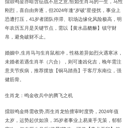
擂鼓鸣金亦暗含征战不息之意,恰如生肖马的一生，马性
刚烈，喜自由奔逐，但2024年逢“岁破”星侵扰，事业上
恐遭打压，41岁者团队停滞、职场边缘化风险极高，明
年农历五月是关键节点，需以【黄水晶貔貅】镇守财
帛，避免破财不止。
婚姻中,生肖马与生肖鼠相冲，性格差异如烈火遇寒冰，
未婚者若遇生肖羊（六合），则可逢凶化吉，晚年需注
意关节疾病，推荐摆放【铜马踏燕】于客厅东南位，强
健筋骨。
生肖龙：鸣金收兵中的腾飞之机
擂鼓鸣金终需收势,而生肖龙恰擅审时度势，2024年值
太岁，运势起伏如浪，35岁者事业上易束手无策，郁郁