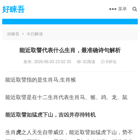
好睐吾
菜单
好睐吾
今日解读
能近取譬代表什么生肖，最准确诗句解析
发布: 2026-06-03 23:02:33
32
阅读
0
评论
能近取譬指的是生肖马,生肖猴
能近取譬是在十二生肖代表生肖马、猴、鸡、龙、鼠
能近取譬如猛虎下山，吉凶并存待转机
生肖
虎
之人天生自带威仪，能近取譬如猛虎下山，势不