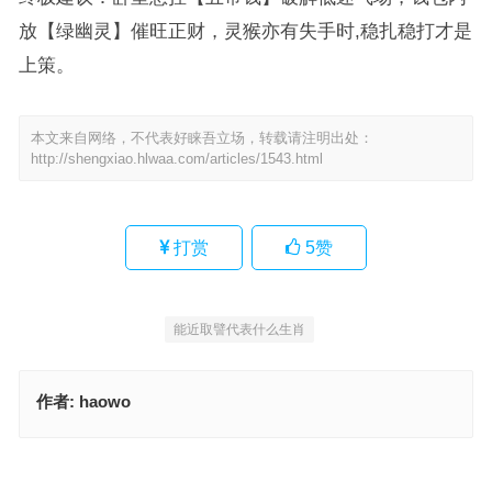
放【绿幽灵】催旺正财，灵猴亦有失手时,稳扎稳打才是
上策。
本文来自网络，不代表好睐吾立场，转载请注明出处：
http://shengxiao.hlwaa.com/articles/1543.html
打赏
5
赞
能近取譬代表什么生肖
作者:
haowo
擂鼓鸣金指是什么生肖，成语释义诠释解读
能近取譬指是什么生肖，甄选释义解答落实
上一篇