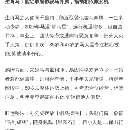
生肖马：能近取譬似骏马奔腾，福祸相依藏玄机
生肖
马
之人如同千里驹，能近取譬似骏马奔腾，一生多
动少静，2025年
马
遇“驿马星”，远行机遇增多，但吉凶
并存，事业上，团队停滞或遭同行恶意竞争，部分人束
手无策，郁郁寡欢，35岁和47岁的
马
人需专注核心技
能,莫被琐事分心。
感情方面，未婚
马
与
鼠
相冲，易因性格差异争吵；已婚
者若配偶属
牛
，则相合有情，下半年关系转暖，特定年
龄段中，50岁后整体运势上扬，可考虑合伙经营，但需
注意，明年夏季易破财不止,勿轻信他人借贷。
旺运秘法：办公桌摆放【铜马摆件】，头朝门窗，象征
“马到成功”，随身佩戴【黑曜石】，挡小人是非,保出行