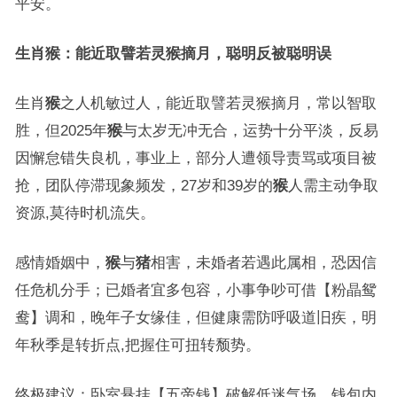
平安。
生肖猴：能近取譬若灵猴摘月，聪明反被聪明误
生肖
猴
之人机敏过人，能近取譬若灵猴摘月，常以智取
胜，但2025年
猴
与太岁无冲无合，运势十分平淡，反易
因懈怠错失良机，事业上，部分人遭领导责骂或项目被
抢，团队停滞现象频发，27岁和39岁的
猴
人需主动争取
资源,莫待时机流失。
感情婚姻中，
猴
与
猪
相害，未婚者若遇此属相，恐因信
任危机分手；已婚者宜多包容，小事争吵可借【粉晶鸳
鸯】调和，晚年子女缘佳，但健康需防呼吸道旧疾，明
年秋季是转折点,把握住可扭转颓势。
终极建议：卧室悬挂【五帝钱】破解低迷气场，钱包内