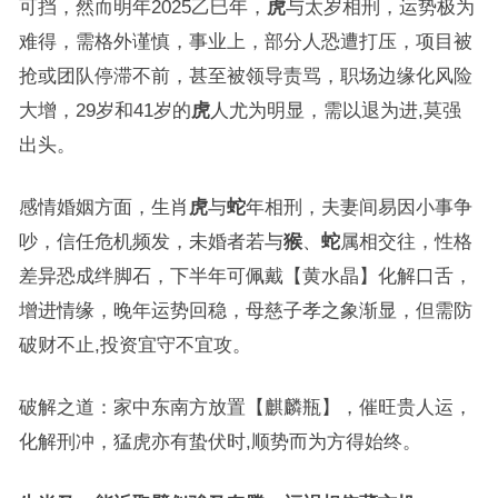
可挡，然而明年2025乙巳年，
虎
与太岁相刑，运势极为
难得，需格外谨慎，事业上，部分人恐遭打压，项目被
抢或团队停滞不前，甚至被领导责骂，职场边缘化风险
大增，29岁和41岁的
虎
人尤为明显，需以退为进,莫强
出头。
感情婚姻方面，生肖
虎
与
蛇
年相刑，夫妻间易因小事争
吵，信任危机频发，未婚者若与
猴
、
蛇
属相交往，性格
差异恐成绊脚石，下半年可佩戴【黄水晶】化解口舌，
增进情缘，晚年运势回稳，母慈子孝之象渐显，但需防
破财不止,投资宜守不宜攻。
破解之道：家中东南方放置【麒麟瓶】，催旺贵人运，
化解刑冲，猛虎亦有蛰伏时,顺势而为方得始终。