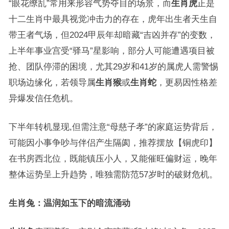
“眼花缭乱”常用来形容气势夺目的场景，而
生肖虎
正是
十二生肖中最具视觉冲击力的存在，虎年出生者天生自
带王者气场，但2024甲辰年却暗藏“吉凶并存”的变数，
上半年事业宫受“驿马”星影响，部分人可能遭遇项目被
抢、团队停滞的困境，尤其29岁和41岁的属虎人需警惕
职场边缘化，若领导属
生肖猴
或
生肖蛇
，更易因性格差
异爆发信任危机。
下半年转机显现,但需注意“母慈子孝”的家庭运势背后，
可能因小事争吵与伴侣产生隔阂，推荐摆放【铜虎印】
在书房西北位，既能镇压小人，又能催旺偏财运，晚年
整体运势呈上升趋势，唯独需防范57岁时的破财危机。
生肖兔：温润如玉下的暗流涌动