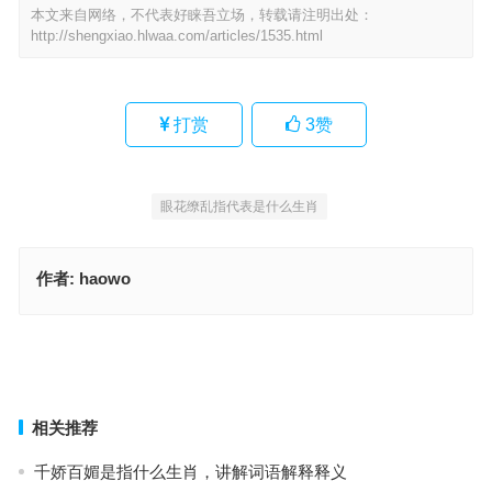
本文来自网络，不代表好睐吾立场，转载请注明出处：
http://shengxiao.hlwaa.com/articles/1535.html
打赏
3
赞
眼花缭乱指代表是什么生肖
作者:
haowo
擂鼓鸣金指什么生肖，完美词语释义解释
靡颜腻理是什么生肖，成语释义诠释解读
上一篇
下一篇
相关推荐
千娇百媚是指什么生肖，讲解词语解释释义