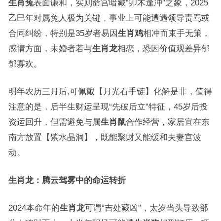
生肖兔
表面谦和，实则命宫暗藏“卯木逢冲”之象，2025
乙巳年对属兔人极为关键，事业上可能遭遇领导责骂或
合同纠纷，特别是35岁者易因
生肖鸡
相冲而束手无策，
感情方面，未婚者若与
生肖龙
相恋，恐因价值观差异郁
郁寡欢。
明年农历三月后,可佩戴【月光石手链】化解是非，值得
注意的是，后半生财运呈现“先破后立”特征，45岁后投
资运回升，但需避免与属
生肖鼠
合作经营，家居宜在东
南方放置【紫水晶洞】，既能聚财又能缓和夫妻宫波
动。
生肖龙：腾云驾雾中的命运转折
2024本命年的
生肖龙
可谓“吉处藏凶”，太岁当头导致部