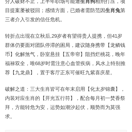
分人破财不止，上半年职场可能遭
生肖狗
相刑打压，项
目提案屡被驳回；感情方面，已婚者需防范因
生肖兔
第
三者介入引发的信任危机。
转折点出现在立秋后,29岁者有望得贵人提携，但41岁
群体仍要面对团队停滞的困局，建议随身携带【龙鳞钱
币】化解煞气，卧室悬挂【五帝帘】阻挡烂桃花，晚年
福禄双全，唯68岁时需注意心血管疾病，风水上特别推
荐【九龙鼎】，置于客厅正东可催旺九紫喜庆星。
破解之道：三大生肖皆可在年末启用【化太岁锦囊】，
内装对应生肖的【开光五行符】，配合每月初一焚香祭
拜，方能转危为安，运势如潮汐起伏，顺势而为莫强
求。