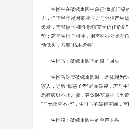
生肖牛在破镜重圆中象征“重拾旧缘的
力，但下半年易因事业压力与伴侣产生隔
爆发，需警惕“小事争吵演变为信任危机
势；若与生肖羊相冲，则需在办公桌左
动低头，方能“枯木逢春”。
生肖马：破镜重圆下的浪子回头
生肖马对应破镜重圆时，常体现为“
家人，导致“母慈子孝”局面破裂，若与
恐有破财不止之虞，建议卧室悬挂【五
“马无夜草不肥”，生肖马的破镜重圆，需
生肖鸡：破镜重圆中的金声玉振