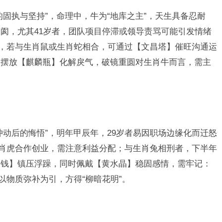
固执与坚持”，命理中，牛为“地库之主”，天生具备忍耐
阂，尤其41岁者，团队项目停滞或领导责骂可能引发情绪
”，若与生肖鼠或生肖蛇相合，可通过【文昌塔】催旺沟通运
角摆放【麒麟瓶】化解戾气，破镜重圆对生肖牛而言，需主
冲动后的悔悟”，明年甲辰年，29岁者易因职场边缘化而迁怒
生肖虎合作创业，需注意利益分配；与生肖兔相刑者，下半年
帝钱】镇压浮躁，同时佩戴【黄水晶】稳固感情，需牢记：
以物质弥补为引，方得“柳暗花明”。