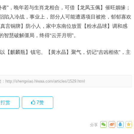
补者”，晚年若与生肖龙相合，可借【龙凤玉佩】催旺姻缘；
与伴侣陷入冷战，事业上，部分人可能遭遇项目被抢，郁郁寡欢
字真言铜牌】防小人，家中东南位放置【粉水晶球】调和感
的智慧破解僵局，终得“云开月明”。
以【麒麟瓶】镇宅、【黄水晶】聚气，切记“吉凶相依”，主
处：
http://shengxiao.hlwaa.com/articles/1529.html
打赏
7
赞