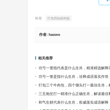
标签:
打包四份卤肉饭
作者:
haowo
大生肖，龙猴开大局，一五三在后。红旗。寅指代
波澜壮阔|息息相关|轹釜待炊是什么生肖，生肖诗词
肖，最佳词语准确解释
南
上一篇
相关推荐
功亏一篑指代表是什么生肖，精准精选解释
功亏一篑是指什么生肖，诠释成语落实作答
打包三个牛肉包，四个馒头打一最佳生肖，
三五炮仗打一精准什么正确生肖，解读最佳
和气生财代表什么生肖，权威落实成语解释