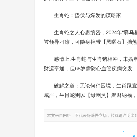
生肖蛇：蛰伏与爆发的谋略家
生肖蛇之人心思缜密，2024年“驿
被领导刁难，可随身携带【黑曜石】挡煞
感情上,生肖蛇与生肖猪相冲，未婚
财运亨通，但68岁需防心血管疾病突发
破解之道：无论何种困境，生肖鼠宜
威严，生肖蛇则以【绿幽灵】聚财纳福
本文来自网络，不代表好睐吾立场，转载请注明出