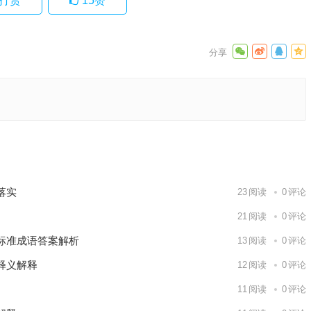
打赏
15
赞
表什么生
最佳指
下一篇
落实
23
阅读
0
评论
21
阅读
0
评论
标准成语答案解析
13
阅读
0
评论
释义解释
12
阅读
0
评论
11
阅读
0
评论