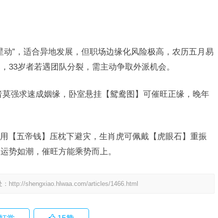
马星动”，适合异地发展，但职场边缘化风险极高，农历五月易
，33岁者若遇团队分裂，需主动争取外派机会。
者莫强求速成姻缘，卧室悬挂【鸳鸯图】可催旺正缘，晚年
。
用【五帝钱】压枕下避灾，生肖虎可佩戴【虎眼石】重振
，运势如潮，催旺方能乘势而上。
处：
http://shengxiao.hlwaa.com/articles/1466.html