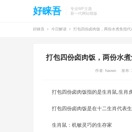
好睐吾
专业WP主题
新一代网站模版
好睐吾
今日解读
打包四份卤肉饭，两份水煮鱼指代
打包四份卤肉饭，两份水煮
作者:
haowo
发布: 2
打包四份卤肉饭指的是生肖鼠,生肖虎
打包四份卤肉饭是在十二生肖代表生
生肖鼠：机敏灵巧的生存家