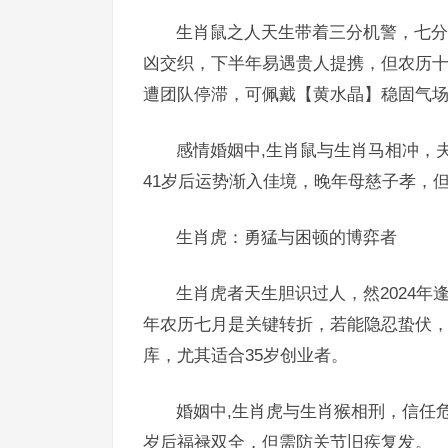
生肖鼠之人天生带着三分机警，七分
凶交织，下半年易遇贵人提携，但农历十
遭团队停滞，可佩戴【黄水晶】稳固气
感情婚姻中,生肖鼠与生肖马相冲，
41岁后运势渐入佳境，晚年母慈子孝，
生肖虎：勇猛与困顿的博弈者
生肖虎者天生胆识过人，然2024年
年农历七月是关键转折，若能隐忍蛰伏
库，尤其适合35岁创业者。
婚姻中,生肖虎与生肖猴相刑，信任
岁后福禄双全，但需防关节旧疾复发。