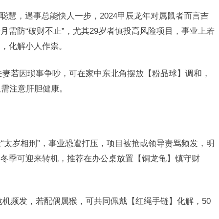
聪慧，遇事总能快人一步，2024甲辰龙年对属鼠者而言吉
月需防“破财不止”，尤其29岁者慎投高风险项目，事业上若
场，化解小人作祟。
夫妻若因琐事争吵，可在家中东北角摆放【粉晶球】调和，
但需注意肝胆健康。
逢“太岁相刑”，事业恐遭打压，项目被抢或领导责骂频发，明
，冬季可迎来转机，推荐在办公桌放置【铜龙龟】镇守财
危机频发，若配偶属猴，可共同佩戴【红绳手链】化解，50