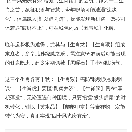
“四十风光庆有余”暗藏【生肖鼠】的玄机，鼠为十二生
肖之首，象征积蓄与智慧，今年职场可能遭遇“边缘
化”，但属鼠人擅“以退为进”，反能发现新机遇，35岁群
体若遇“破财不止”，可在钱包内放【五帝钱】化解。
晚年运势极为难得，尤其与【生肖龙】【生肖猴】组成
家庭者，多享儿孙绕膝之乐，需注意55岁前后可能出现
的健康隐患，建议定期佩戴【黑曜石】手串驱除病气。
这三个生肖各有千秋：【生肖猴】需防“聪明反被聪明
误”，【生肖虎】要懂“刚柔并济”，【生肖鼠】贵在“厚
积薄发”，无论遭遇何种困境，只要把握“猴头虎尾”的时
机转化，辅以【黄水晶】【貔貅印章】等吉祥物，定能
转危为安，真正实现“四十风光庆有余”。