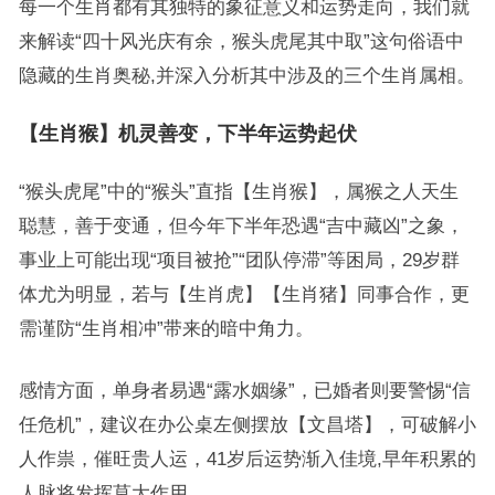
每一个生肖都有其独特的象征意义和运势走向，我们就
来解读“四十风光庆有余，猴头虎尾其中取”这句俗语中
隐藏的生肖奥秘,并深入分析其中涉及的三个生肖属相。
【生肖猴】机灵善变，下半年运势起伏
“猴头虎尾”中的“猴头”直指【生肖猴】，属猴之人天生
聪慧，善于变通，但今年下半年恐遇“吉中藏凶”之象，
事业上可能出现“项目被抢”“团队停滞”等困局，29岁群
体尤为明显，若与【生肖虎】【生肖猪】同事合作，更
需谨防“生肖相冲”带来的暗中角力。
感情方面，单身者易遇“露水姻缘”，已婚者则要警惕“信
任危机”，建议在办公桌左侧摆放【文昌塔】，可破解小
人作祟，催旺贵人运，41岁后运势渐入佳境,早年积累的
人脉将发挥莫大作用。