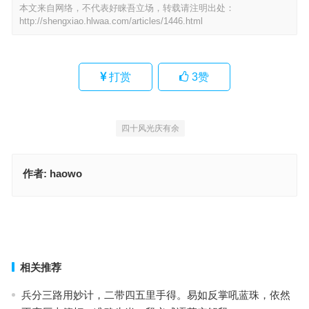
本文来自网络，不代表好睐吾立场，转载请注明出处：
http://shengxiao.hlwaa.com/articles/1446.html
打赏
3
赞
四十风光庆有余
作者:
haowo
燃糠自照指代表是什么生肖，词语解释作答落地
五湖四海喜迎春，三三上下左右好是什么生肖，词语解释作答落地
上一篇
下一篇
相关推荐
兵分三路用妙计，二带四五里手得。易如反掌吼蓝珠，依然