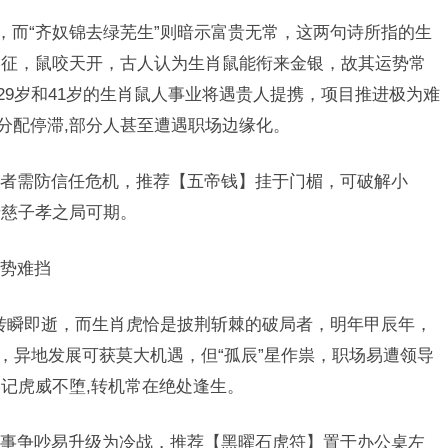
，而“齐奴锦去绿芜生”则暗示富贵无常，这两句诗所指的生
象征，鼠咬天开，古人认为生肖鼠能衔来金银，故其运势常
29岁和41岁的生肖鼠人事业将遇贵人提携，项目推进极为难
益分配停滞,部分人甚至遭遇职场边缘化。
者需防信任危机，推荐【五帝钱】挂于门楣，可破解小
母慈子孝之局可期。
势难挡
贵转瞬即逝，而生肖虎恰是披荆斩棘的破局者，明年甲辰年，
变，异地发展可获莫大机遇，但“孤辰”星作祟，职场易遭领导
记虎威不堕,转机常在绝处逢生。
事争吵易升级为冷战，推荐【黑曜石虎符】置于办公桌左