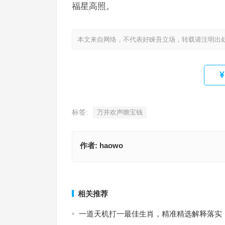
福星高照。
本文来自网络，不代表好睐吾立场，转载请注明出
标签:
万井欢声瞻宝钱
作者:
haowo
三三上下左右好，今期生肖一一开是指什么生肖，
声不断暮景疏钟指是代表什么生肖，标准解析词语
最佳指南
上一篇
相关推荐
一道天机打一最佳生肖，精准精选解释落实