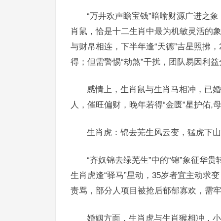
“万井欢声瞻宝钱”暗喻财源广进之象
肖鼠，恰是十二生肖中最为机敏灵活的
与财帛相连，下半年逢“天德”吉星照拂，
得；但需警惕“劫煞”干扰，团队易因利
感情上，生肖鼠与生肖马相冲，已婚
人，催旺偏财，晚年若得“金匮”星护佑,
生肖虎：锦去芜生风云变，猛虎下山
“齐奴锦去绿芜生”中的“锦”象征华
生肖虎逢“驿马”星动，35岁者宜主动求
责骂，部分人项目被抢后郁郁寡欢，需牢
婚姻方面，生肖虎与生肖猴相冲，小