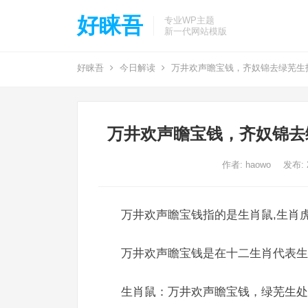
好睐吾
专业WP主题
新一代网站模版
好睐吾
今日解读
万井欢声瞻宝钱，齐奴锦去绿芜生
万井欢声瞻宝钱，齐奴锦去
作者:
haowo
发布: 2
万井欢声瞻宝钱指的是生肖鼠,生肖虎
万井欢声瞻宝钱是在十二生肖代表生
生肖鼠：万井欢声瞻宝钱，绿芜生处