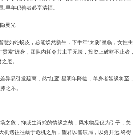
显,早年积善者必享清福。
隐灵光
智慧如蛇蜕皮，总能焕然新生，下半年“太阴”星临，女性生
防“贯索”缠身，团队内耗令其束手无策，投资上破财不止者，
财之厄。
差异易引发疏离，然“红鸾”星明年降临，单身者姻缘将至，
绕膝之乐。
场之危，抑或生肖蛇的情缘之劫，风水物品仅为引子，关
莫大机遇往往藏于危机之后，望君以智破局，以勇开运,终得