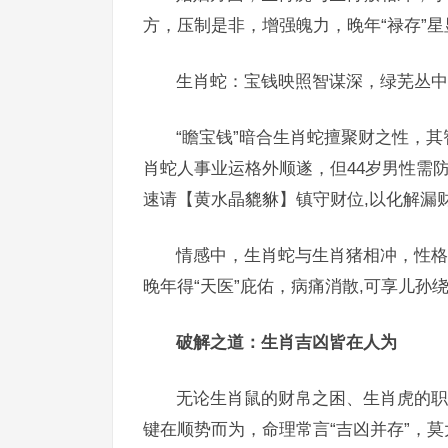
方，压制是非，增强魄力，晚年“禄存”星
生肖蛇：宝钱映照智谋深，绿芜丛中
“瞻宝钱”暗合生肖蛇擅聚财之性，其
肖蛇人事业运格外顺遂，但44岁男性需
速请【黄水晶貔貅】镇守财位,以化解漏
情感中，生肖蛇与生肖猪相冲，性格
晚年得“天医”庇佑，病痛消散,可享儿孙
破解之道：生肖吉凶皆在人为
无论生肖鼠的财帛之困、生肖虎的职
键在顺势而为，命理常言“吉凶并存”，