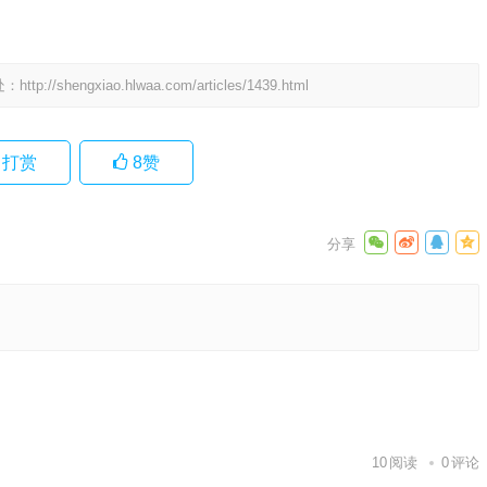
处：
http://shengxiao.hlwaa.com/articles/1439.html
打赏
8
赞
生肖诗词
落实
下一篇
10
阅读
0
评论